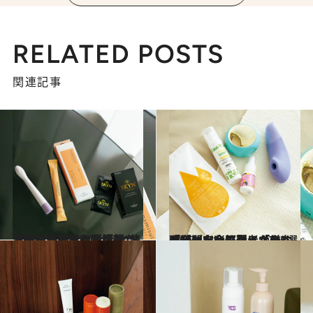
RELATED POSTS
関連記事
2025.10.1
やわらか素材の高機能コンドーム、ほっこりした温かさを感じる潤滑剤…「性交痛」を和らげる“使ってよかった”フェムケアアイテム 3選
ビューティ＆ヘルス
2025.10.1
「舐められているような感覚が完全再現」なかなかイケない悩みに…ひとり時間を楽しめる「セルフプレジャーグッズ」5選《フェムケア賢者が厳選》
ビューティ＆ヘルス