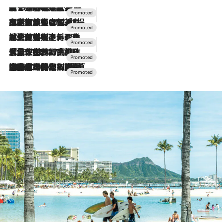
【トンボの足水浴】ヒノキの香りに包まれて涼感マックス！約13℃の湧水かけ流しを避暑地「星野温泉 トンボの湯」で体験
2026.8.7
2026.7.31
【ホテル帰省】という選択肢をOMOが提案。家族とほどよい距離を保つには「昼は実家、夜は気兼ねなくホテルで！」
2026.7.24
【夏限定ディナーコース】旬を迎える稚鮎や花ズッキーニなどをイタリア・トスカーナの郷土料理の手法で満喫！
2026.7.17
「土佐和ハーブかき氷」がOMO7高知に登場！生姜、山椒、大葉など目にも舌にも涼を呼ぶ郷土の味
2026.7.10
NEW OPEN！【界 草津】名湯の地に誕生。趣の異なる2種の温泉と上州ならではの会席・蕎麦割烹など美食を味わう究極の癒やし旅