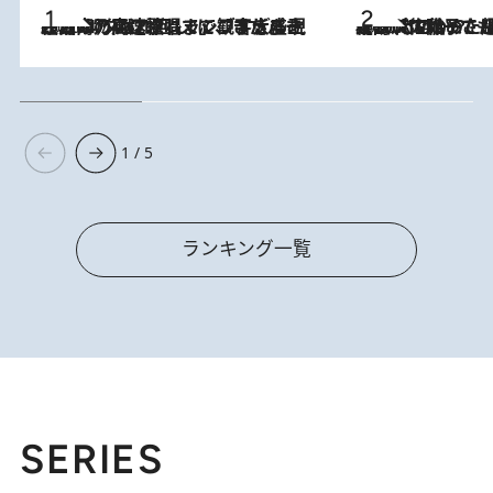
2026.8.7
「湘南乃風に憧れて」観客大盛上がりの“タオル回し”に、ラッパー顔負けの高速歌唱まで…さだまさし（74）のアグレッシブすぎる現在地
2026.8.5
【阿川佐和子さんの年とる力】なぜ70代で始めた趣味は“こんなに楽しい”のか？ ピアノ、俳句…スランプに陥っても続けられる“ある秘訣”とは
1 / 5
ランキング一覧
SERIES