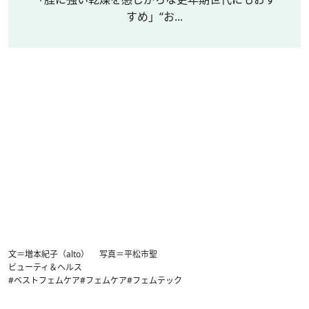
すめ」“お...
文＝増本紀子（alto） 写真＝平松市聖
ビューティ＆ヘルス
#ベストフェムケア
#フェムケア
#フェムテック