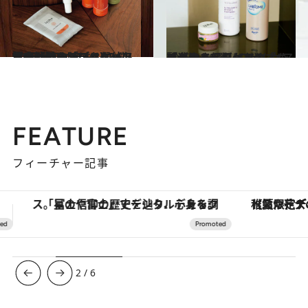
2025.9.27
性交渉時の「デリケートゾーンのにおい」にソワソワしたら…フェムケア賢者が推す“においの悩み”解消アイテム3選《ここぞという時にも》
ビューティ＆ヘルス
2025.9.26
デリケートゾーンの「ムズがゆさ」をケア！ 「洗浄＆保湿」おすすめアイテム3選《フェムケア賢者のベストバイ》
ビューティ＆ヘルス
FEATURE
フィーチャー記事
【夏限定ディナーコース】旬を迎える稚鮎や花ズッキーニなどをイタリア・トスカーナの郷土料理の手法で満喫！
ヴァシュロン・コンスタンタン
3
/
6