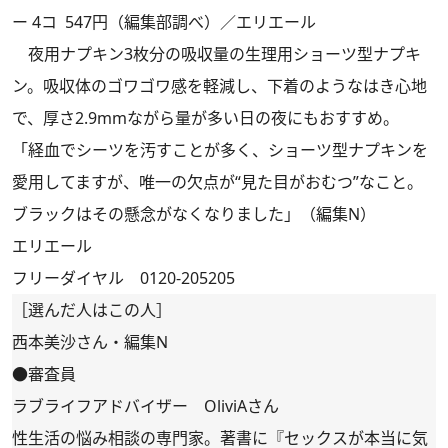
ー 4コ 547円（編集部調べ）／エリエール
夜用ナプキン3枚分の吸収量の生理用ショーツ型ナプキ
ン。吸収体のゴワゴワ感を軽減し、下着のようなはき心地
で、厚さ2.9mmながら量が多い日の夜にもおすすめ。
「経血でシーツを汚すことが多く、ショーツ型ナプキンを
愛用してますが、唯一の欠点が“見た目がおむつ”なこと。
ブラックはその懸念がなくなりました」（編集N）
エリエール
フリーダイヤル 0120-205205
［選んだ人はこの人］
西本美沙さん・編集N
●審査員
ラブライフアドバイザー OliviAさん
性生活の悩み相談の専門家。著書に『セックスが本当に気