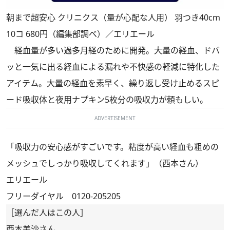
朝まで超安心 クリニクス（量が心配な人用） 羽つき40cm
10コ 680円（編集部調べ）／エリエール
経血量が多い過多月経のために開発。大量の経血、ドバ
ッと一気に出る経血による漏れや不快感の軽減に特化した
アイテム。大量の経血を素早く、繰り返し受け止めるスピ
ード吸収体と夜用ナプキン5枚分の吸収力が頼もしい。
ADVERTISEMENT
「吸収力の安心感がすごいです。粘度が高い経血も粗めの
メッシュでしっかり吸収してくれます」（西本さん）
エリエール
フリーダイヤル 0120-205205
［選んだ人はこの人］
西本美沙さん