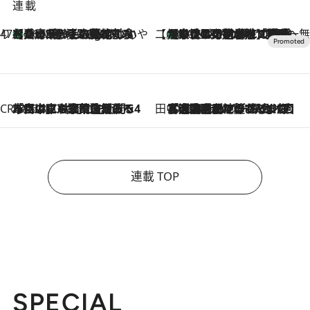
連載
47都道府県の手みやげ ひんやりスイーツで夏を満喫
【兵庫県】この夏絶対食べたい 冷やしておいしいおやつ3選 淡路島の恵みをジェラートに集約
16 Minutes Ago
【CREA×星野リゾート】唯一無二。癒しと発見が待つ場所へ
【トンボの足水浴】ヒノキの香りに包まれて涼感マックス！約13℃の湧水かけ流しを避暑地「星野温泉 トンボの湯」で体験
2026.8.7
CREA'S CHOICE
2026.8.7
「立川にも歌舞伎があるんだよ」 片岡仁左衛門・市川中車ら豪華座組みで4年目の立川立飛歌舞伎へ
田中稲の勝手に再ブーム
2026.8.7
「湘南乃風に憧れて」観客大盛上がりの“タオル回し”に、ラッパー顔負けの高速歌唱まで…さだまさし（74）のアグレッシブすぎる現在地
連載 TOP
SPECIAL