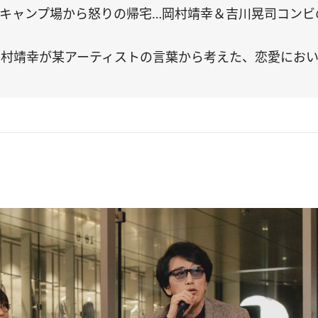
キャンプ場から怒りの帰宅…岡村靖幸＆吉川晃司コンビの
岡村靖幸が某アーティストの言葉から考えた、恋愛にお