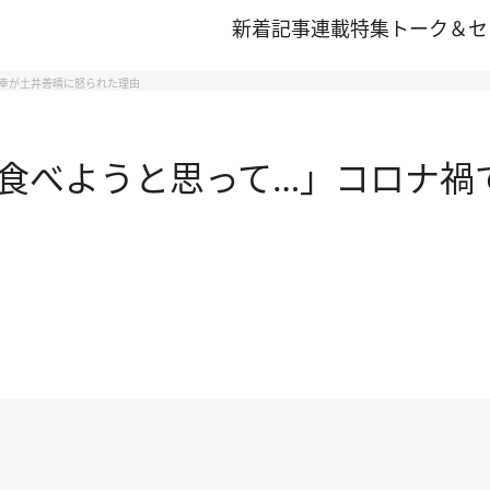
新着記事
連載
特集
トーク＆セ
幸が土井善晴に怒られた理由
食べようと思って…」コロナ禍