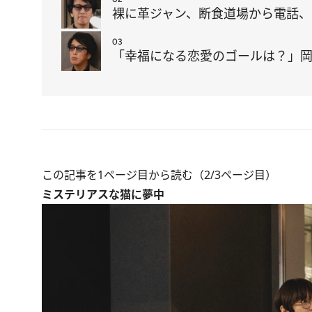
裸に革ジャン、断食道場から電話、
03
「幸福になる恋愛のゴールは？」
この記事を1ページ目から読む（2/3ページ目）
ミステリアスな猫に夢中