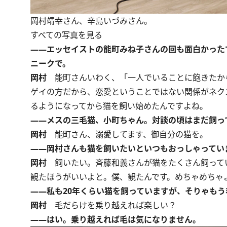
岡村靖幸さん、辛島いづみさん。
すべての写真を見る
――エッセイストの
能町みね子
さんの回も面白かった
ニークで。
岡村
能町さんいわく、「一人でいることに飽きたか
ゲイの方だから、恋愛ということではない関係がネク
るようになってから猫を飼い始めたんですよね。
――メスの三毛猫、小町ちゃん。対談の頃はまだ飼っ
岡村
能町さん、溺愛してます、御自分の猫を。
――岡村さんも猫を飼いたいといつもおっしゃってい
岡村
飼いたい。斉藤和義さんが猫をたくさん飼ってい
観たほうがいいよと。僕、観たんです。めちゃめちゃ
――私も20年くらい猫を飼っていますが、そりゃもう
岡村
毛だらけを乗り越えれば楽しい？
――はい。乗り越えれば毛は気になりません。