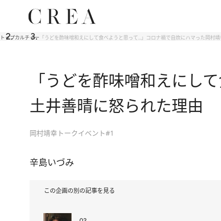
トップ
カルチャー
「うどを酢味噌和えにして食べようと思って…」コロナ禍で自炊にハマった岡村靖
「うどを酢味噌和えにして
土井善晴に怒られた理由
岡村靖幸トークイベント#1
辛島いづみ
この企画の別の記事を見る
02