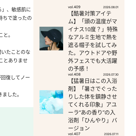
vol.409
2026.08.01
る」、敏感肌に
【酷暑対策アイテ
持ちで塗ったの
ム】「頭の温度がマ
イナス10度？」特殊
こと。
なアルミ生地で熱を
遮る帽子を試してみ
聞いたことのな
た。アウトドアや野
外フェスでも大活躍
ことありませ
の予感！
vol.408
2026.07.30
が回復してノー
【猛暑日はこの入浴
剤】「暑さでぐった
きました。
りした体を鎮静させ
てくれる印象」アユ
ーラ“あの香り”の入
浴剤「ひんやり」バ
ージョン
vol.407
2026.07.11