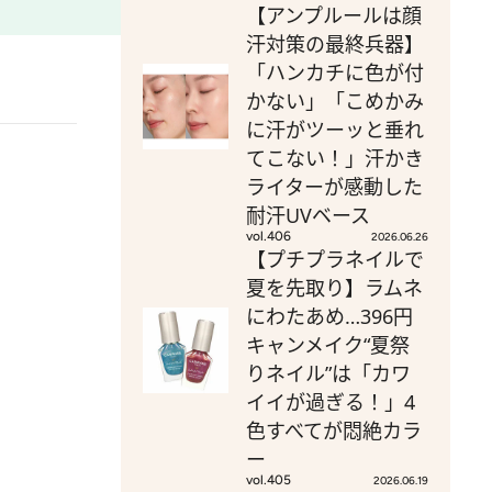
【アンプルールは顔
汗対策の最終兵器】
「ハンカチに色が付
かない」「こめかみ
に汗がツーッと垂れ
てこない！」汗かき
ライターが感動した
耐汗UVベース
vol.406
2026.06.26
【プチプラネイルで
夏を先取り】ラムネ
にわたあめ…396円
キャンメイク“夏祭
りネイル”は「カワ
イイが過ぎる！」4
色すべてが悶絶カラ
ー
vol.405
2026.06.19