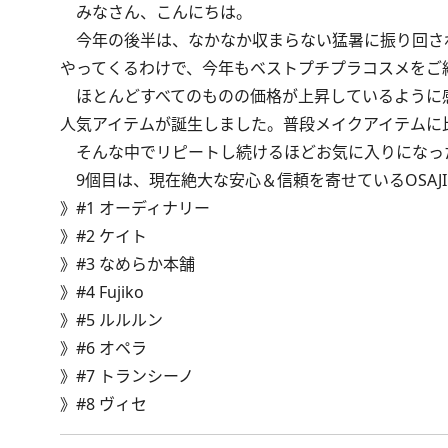
みなさん、こんにちは。
今年の後半は、なかなか収まらない猛暑に振り回され
やってくるわけで、今年もベストプチプラコスメをご
ほとんどすべてのものの価格が上昇しているように感
人気アイテムが誕生しました。普段メイクアイテムに
そんな中でリピートし続けるほどお気に入りになった
9個目は、現在絶大な安心＆信頼を寄せているOSAJ
》
#1 オーディナリー
》
#2 ケイト
》
#3 なめらか本舗
》
#4 Fujiko
》
#5 ルルルン
》
#6 オペラ
》
#7 トランシーノ
》
#8 ヴィセ