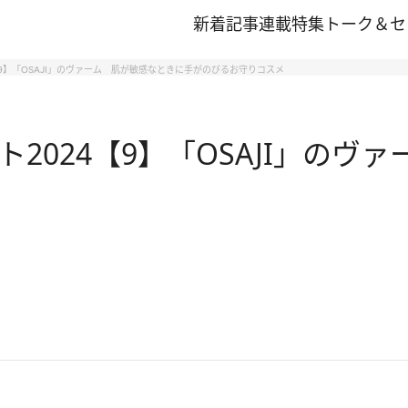
新着記事
連載
特集
トーク＆セ
9】「OSAJI」のヴァーム 肌が敏感なときに手がのびるお守りコスメ
2024【9】「OSAJI」のヴ