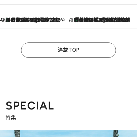
47都道府県の手みやげ ひんやりスイーツで夏を満喫
【三重県】この夏絶対食べたい 冷やしておいしいおやつ3選 お餅×アイスの新感覚スイーツ
2 Hours Ago
齋藤 薫 美容脳ルネサンス
「荷物が増えるほど旅ストレスは増す」美容ジャーナリストがたどり着いた最終結論。“化粧品を劇的に減らす”感動の凝縮美容とは
2 Hours Ago
連載 TOP
SPECIAL
特集