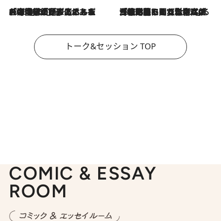
2026.8.3
「今後値上げがあるとすれば…」「リスクがあるのは今年の冬」エネルギー専門家が語る、ホルムズ海峡封鎖が家庭にもたらす“ある心配”
2026.8.3
「住宅建てられない…」「サーチャージ料の高値が続いている」ホルムズ海峡封鎖による影響はいつまで続く？《エネルギー専門家に聞く“どうなる日本の暮らし”》
トーク&セッション TOP
COMIC & ESSAY
ROOM