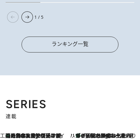
1 / 5
ランキング一覧
SERIES
連載
工藤まやのおもてなしハワイ
【ハワイ土産】ローカルの絶大な支持で復活！ 絶品の幻クッキー《元ファンの日本人女性が受け継いだ名店》
2 Hours Ago
ハワイ賢者 リサのお気に入りリスト
あの伝説の限定トートも！ リニューアルした「ディーン＆デルーカ ハワイ」で必須のお土産8選
2 Hours Ago