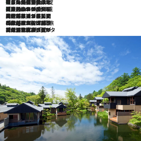
「旅先には金髪ウィッグを持参」日本と同じメイクでは損してる!? 美容ジャーナリストが提案する“掟破りの旅美容”とは
2 Hours Ago
【厳選旅コスメ】「身軽さ＆UV対策重視！」ヘアアーティストshucoが選んだ夏旅ベストコスメを発表【Mサイズジップ】
2 Hours Ago
2026.8.5
【厳選旅コスメ】国内をあちこち移動する河井菜摘が選んだ夏旅ベストコスメ発表！「リラックスアイテムはマスト」【Mサイズジップ】
2026.8.4
【厳選旅コスメ】「紫外線＆乾燥対策しながらメイク感も！」ヘア＆メイクGeorgeが選んだ夏旅ベストコスメを発表！【Mサイズジップ】
2026.8.3
【厳選旅コスメ】「保湿もタイパ重視！」“サウナ好き”タレント清水みさとが愛用する夏旅ベストコスメを発表！【Mサイズジップ】