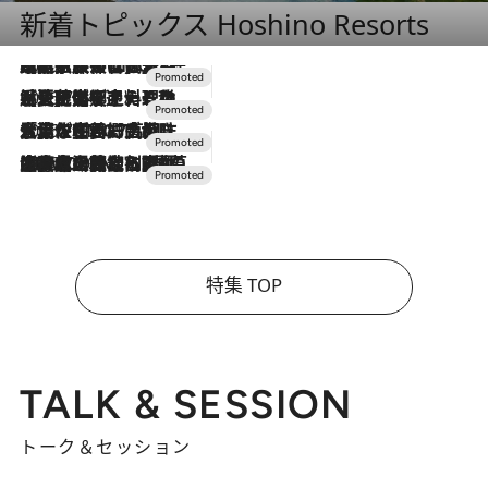
新着トピックス Hoshino Resorts
2026.7.31
【ホテル帰省】という選択肢をOMOが提案。家族とほどよい距離を保つには「昼は実家、夜は気兼ねなくホテルで！」
2026.7.24
【夏限定ディナーコース】旬を迎える稚鮎や花ズッキーニなどをイタリア・トスカーナの郷土料理の手法で満喫！
2026.7.17
「土佐和ハーブかき氷」がOMO7高知に登場！生姜、山椒、大葉など目にも舌にも涼を呼ぶ郷土の味
2026.7.10
NEW OPEN！【界 草津】名湯の地に誕生。趣の異なる2種の温泉と上州ならではの会席・蕎麦割烹など美食を味わう究極の癒やし旅
特集 TOP
TALK & SESSION
トーク＆セッション