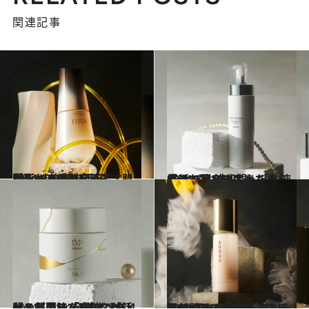
関連記事
2024.12.10
最新ベストコスメ2024【美容液部門】“UNDER1万円”エリクシールの美容液で、肌が変わる感動を！
ビューティ＆ヘルス
2024.12.10
最新ベストコスメ2024【乳液部門】「乳液だけで驚きのふっくら感！」アルビオンだから生まれた1本
ビューティ＆ヘルス
2024.12.10
ベストコスメ2024【クリーム部門】「奇跡の成分」ピテラを8倍も！ SK-Ⅱの最高峰“金継ぎ”が話題
ビューティ＆ヘルス
2024.12.9
最新ベストコスメ2024【メイクアップベース部門】まるで「エステ帰りの肌！」が一日中続くSUQQUの下地
ビューティ＆ヘルス