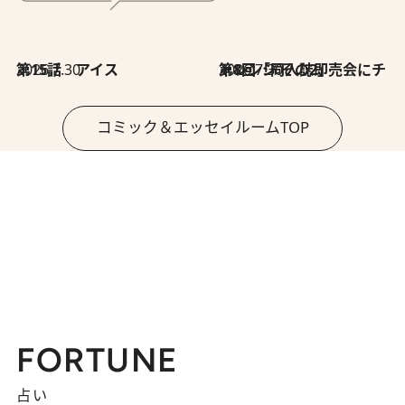
2026.7.30
第15話 アイス
2026.7.30
第8回「同人誌即売会にチャレンジ その2」
コミック＆エッセイルームTOP
FORTUNE
占い