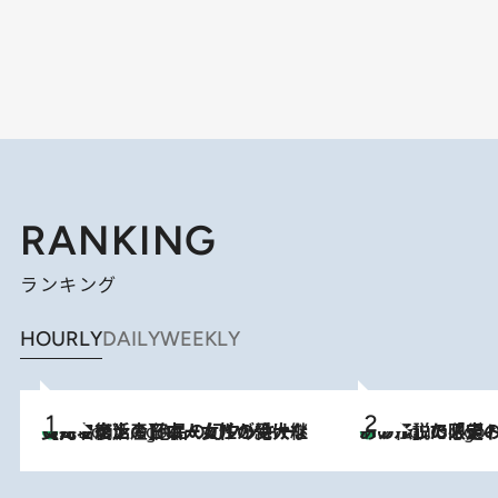
RANKING
ランキング
HOURLY
DAILY
WEEKLY
【ハワイ土産】ローカルの絶大な支持で復活！ 絶品の幻クッキー《元ファンの日本人女性が受け継いだ名店》
2 Hours Ago
あの伝説の限定トートも！ リニューアルした「ディーン＆
2 Hours Ago