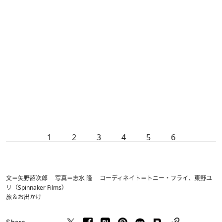
1
2
3
4
5
6
文＝矢野詔次郎 写真＝志水 隆 コーディネイト＝トニー・フライ、東野ユ
リ（Spinnaker Films）
旅＆お出かけ