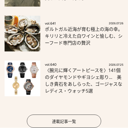
vol.641
2026.07.26
ポルトガル近海が育む極上の海の幸。
キリリと冷えた白ワインと愉しむ、シ
ーフード専門店の贅沢
vol.640
2026.07.25
〈腕元に輝くアートピースを〉141個
のダイヤモンドやギヨシェ彫り... 美
しき貴石をあしらった、ゴージャスな
レディス・ウォッチ5選
連載記事一覧