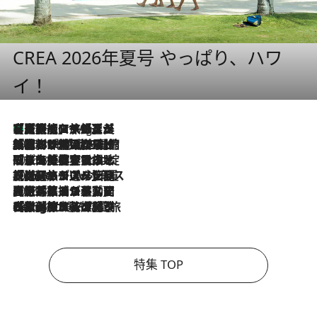
CREA 2026年夏号 やっぱり、ハワ
イ！
【厳選旅コスメ】「多機能アイテムがメイン！」旅好き美容エディターが選んだ夏旅ベストコスメを発表【Mサイズジップ】
11 Hours Ago
2026.8.6
「荷物が増えるほど旅ストレスは増す」美容ジャーナリストがたどり着いた最終結論。“化粧品を劇的に減らす”感動の凝縮美容とは
2026.8.6
「旅先には金髪ウィッグを持参」日本と同じメイクでは損してる!? 美容ジャーナリストが提案する“掟破りの旅美容”とは
2026.8.6
【厳選旅コスメ】「身軽さ＆UV対策重視！」ヘアアーティストshucoが選んだ夏旅ベストコスメを発表【Mサイズジップ】
2026.8.5
【厳選旅コスメ】国内をあちこち移動する河井菜摘が選んだ夏旅ベストコスメ発表！「リラックスアイテムはマスト」【Mサイズジップ】
2026.8.4
【厳選旅コスメ】「紫外線＆乾燥対策しながらメイク感も！」ヘア＆メイクGeorgeが選んだ夏旅ベストコスメを発表！【Mサイズジップ】
特集 TOP