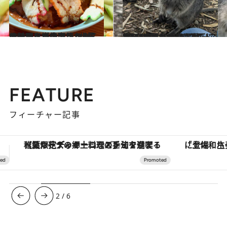
2024.5.21
オーストラリアだからこそ味わえる多国籍な一皿。バリ、中東……世界の料理を堪能できる4件
旅＆お出かけ
2023.11.18
人口166人の島に1万匹以上!? “世界一幸せな動物”クオッカの楽園 オーストラリア【ロットネスト島】
旅＆お出かけ
FEATURE
フィーチャー記事
「土佐和ハーブかき氷」がOMO7高知に登場！生姜、山椒、大葉など目にも舌にも涼を呼ぶ郷土の味
3
/
6