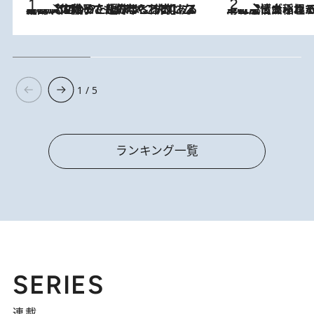
2026.8.5
【阿川佐和子さんの年とる力】なぜ70代で始めた趣味は“こんなに楽しい”のか？ ピアノ、俳句…スランプに陥っても続けられる“ある秘訣”とは
2026.8.5
下町風情あふれる台北屈指の人気エリア・大稲埕でセンスのいい台湾土産《ヴィン
1 / 5
ランキング一覧
SERIES
連載