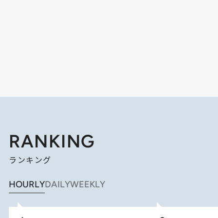
RANKING
ランキング
HOURLY
DAILY
WEEKLY