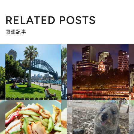
RELATED POSTS
関連記事
2024.6.4
ノスタルジックに触れながらオールドシドニーを感じるザ・ロックス地区の名店３軒
旅＆お出かけ
2024.6.3
ときめきの夜のメルボルン ナイトタイムも充実の2軒
旅＆お出かけ