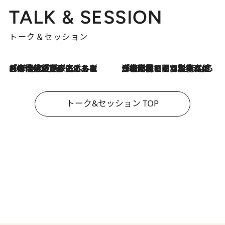
TALK & SESSION
トーク＆セッション
2026.8.3
「今後値上げがあるとすれば…」「リスクがあるのは今年の冬」エネルギー専門家が語る、ホルムズ海峡封鎖が家庭にもたらす“ある心配”
2026.8.3
「住宅建てられない…」「サーチャージ料の高値が続いている」ホルムズ海峡封鎖による影響はいつまで続く？《エネルギー専門家に聞く“どうなる日本の暮らし”》
トーク&セッション TOP