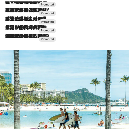
【トンボの足水浴】ヒノキの香りに包まれて涼感マックス！約13℃の湧水かけ流しを避暑地「星野温泉 トンボの湯」で体験
9 Hours Ago
2026.7.31
【ホテル帰省】という選択肢をOMOが提案。家族とほどよい距離を保つには「昼は実家、夜は気兼ねなくホテルで！」
2026.7.24
【夏限定ディナーコース】旬を迎える稚鮎や花ズッキーニなどをイタリア・トスカーナの郷土料理の手法で満喫！
2026.7.17
「土佐和ハーブかき氷」がOMO7高知に登場！生姜、山椒、大葉など目にも舌にも涼を呼ぶ郷土の味
2026.7.10
NEW OPEN！【界 草津】名湯の地に誕生。趣の異なる2種の温泉と上州ならではの会席・蕎麦割烹など美食を味わう究極の癒やし旅