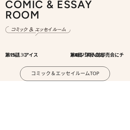
COMIC & ESSAY
ROOM
2026.7.30
第15話 アイス
2026.7.30
第8回「同人誌即売会にチャレンジ その2」
コミック＆エッセイルームTOP