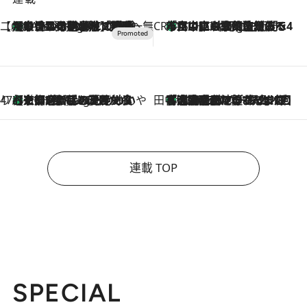
【CREA×星野リゾート】唯一無二。癒しと発見が待つ場所へ
【トンボの足水浴】ヒノキの香りに包まれて涼感マックス！約13℃の湧水かけ流しを避暑地「星野温泉 トンボの湯」で体験
9 Hours Ago
CREA'S CHOICE
「立川にも歌舞伎があるんだよ」 片岡仁左衛門・市川中車ら豪華座組みで4年目の立川立飛歌舞伎へ
11 Hours Ago
47都道府県の手みやげ ひんやりスイーツで夏を満喫
【京都府】この夏絶対食べたい 冷やしておいしいおやつ3選 ひと口目から心を掴む新緑のテリーヌ
11 Hours Ago
田中稲の勝手に再ブーム
「湘南乃風に憧れて」観客大盛上がりの“タオル回し”に、ラッパー顔負けの高速歌唱まで…さだまさし（74）のアグレッシブすぎる現在地
2026.8.7
連載 TOP
SPECIAL