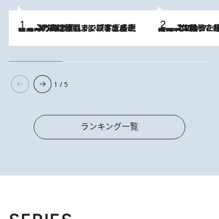
「湘南乃風に憧れて」観客大盛上がりの“タオル回し”に、ラッパー顔負けの高速歌唱まで…さだまさし（74）のアグレッシブすぎる現在地
2026.8.7
2026.8.5
【阿川佐和子さんの年とる力】なぜ70代で始めた趣味は“こんなに楽しい”のか？ ピアノ、俳句…スランプに陥っても続けられる“ある秘訣”とは
1 / 5
ランキング一覧