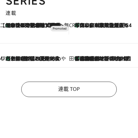
SERIES
連載
【CREA×星野リゾート】唯一無二。癒しと発見が待つ場所へ
【トンボの足水浴】ヒノキの香りに包まれて涼感マックス！約13℃の湧水かけ流しを避暑地「星野温泉 トンボの湯」で体験
2026.8.7
CREA'S CHOICE
「立川にも歌舞伎があるんだよ」 片岡仁左衛門・市川中車ら豪華座組みで4年目の立川立飛歌舞伎へ
2026.8.7
47都道府県の手みやげ ひんやりスイーツで夏を満喫
【京都府】この夏絶対食べたい 冷やしておいしいおやつ3選 ひと口目から心を掴む新緑のテリーヌ
2026.8.7
田中稲の勝手に再ブーム
「湘南乃風に憧れて」観客大盛上がりの“タオル回し”に、ラッパー顔負けの高速歌唱まで…さだまさし（74）のアグレッシブすぎる現在地
2026.8.7
連載 TOP