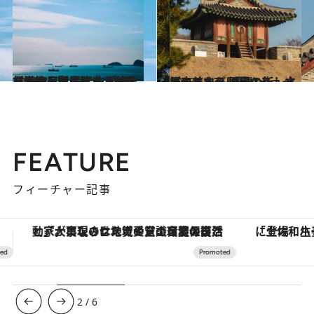
2023.6.5
【2泊3日で満喫する釜山②】絶品朝ごはんでお腹を満たし影島へ 白瀬文化村をのんびり散歩
旅＆お出かけ
2023.5.13
ソウルから日帰りショートトリップ 歴史と新しさが交差する 城壁の街、水原へ
旅＆お出かけ
FEATURE
フィーチャー記事
「土佐和ハーブかき氷」がOMO7高知に登場！生姜、山椒、大葉など目にも舌にも涼を呼ぶ郷土の味
【夏限定ディナーコース】旬を迎
3
/
6