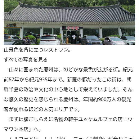
山景色を背に立つレストラン。
すべての写真を見る
山々に囲まれた慶州は、のどかな景色が広がる街。紀元
前57年から紀元935年まで、新羅の都だったこの街は、朝
鮮半島の政治や文化の中心地として栄えていました。そん
な悠久の歴史を感じられる慶州は、年間約900万人の観光
客が訪れるほどの人気エリアです。
まずは腹ごしらえに名物の韓牛ユッケムルフェの店「ウ
マワン本店」へ。
ムルフェとは、ムル（水）、フェ（お刺身）が合わさっ