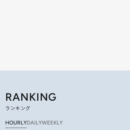
RANKING
ランキング
HOURLY
DAILY
WEEKLY