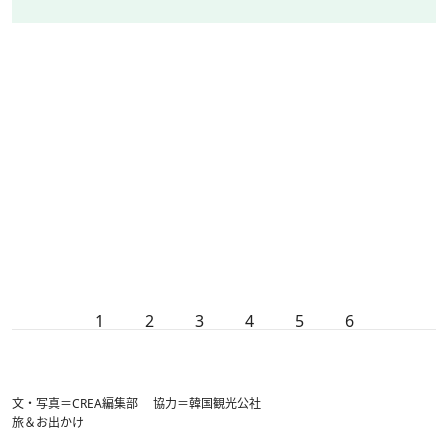
1
2
3
4
5
6
文・写真＝CREA編集部 協力＝韓国観光公社
旅＆お出かけ