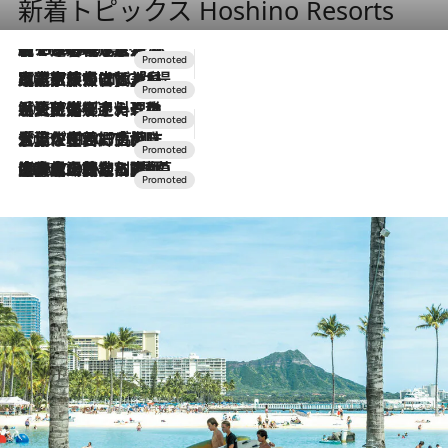
新着トピックス Hoshino Resorts
【トンボの足水浴】ヒノキの香りに包まれて涼感マックス！約13℃の湧水かけ流しを避暑地「星野温泉 トンボの湯」で体験
2026.8.7
2026.7.31
【ホテル帰省】という選択肢をOMOが提案。家族とほどよい距離を保つには「昼は実家、夜は気兼ねなくホテルで！」
2026.7.24
【夏限定ディナーコース】旬を迎える稚鮎や花ズッキーニなどをイタリア・トスカーナの郷土料理の手法で満喫！
2026.7.17
「土佐和ハーブかき氷」がOMO7高知に登場！生姜、山椒、大葉など目にも舌にも涼を呼ぶ郷土の味
2026.7.10
NEW OPEN！【界 草津】名湯の地に誕生。趣の異なる2種の温泉と上州ならではの会席・蕎麦割烹など美食を味わう究極の癒やし旅