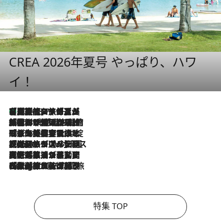
CREA 2026年夏号 やっぱり、ハワ
イ！
【厳選旅コスメ】「多機能アイテムがメイン！」旅好き美容エディターが選んだ夏旅ベストコスメを発表【Mサイズジップ】
2026.8.7
2026.8.6
「荷物が増えるほど旅ストレスは増す」美容ジャーナリストがたどり着いた最終結論。“化粧品を劇的に減らす”感動の凝縮美容とは
2026.8.6
「旅先には金髪ウィッグを持参」日本と同じメイクでは損してる!? 美容ジャーナリストが提案する“掟破りの旅美容”とは
2026.8.6
【厳選旅コスメ】「身軽さ＆UV対策重視！」ヘアアーティストshucoが選んだ夏旅ベストコスメを発表【Mサイズジップ】
2026.8.5
【厳選旅コスメ】国内をあちこち移動する河井菜摘が選んだ夏旅ベストコスメ発表！「リラックスアイテムはマスト」【Mサイズジップ】
2026.8.4
【厳選旅コスメ】「紫外線＆乾燥対策しながらメイク感も！」ヘア＆メイクGeorgeが選んだ夏旅ベストコスメを発表！【Mサイズジップ】
特集 TOP