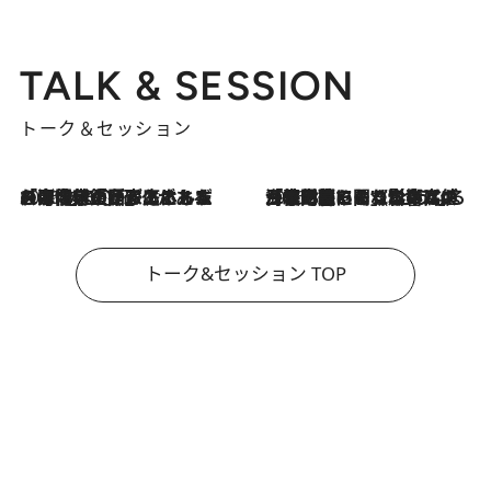
TALK & SESSION
トーク＆セッション
2026.8.3
「今後値上げがあるとすれば…」「リスクがあるのは今年の冬」エネルギー専門家が語る、ホルムズ海峡封鎖が家庭にもたらす“ある心配”
2026.8.3
「住宅建てられない…」「サーチャージ料の高値が続いている」ホルムズ海峡封鎖による影響はいつまで続く？《エネルギー専門家に聞く“どうなる日本の暮らし”》
トーク&セッション TOP