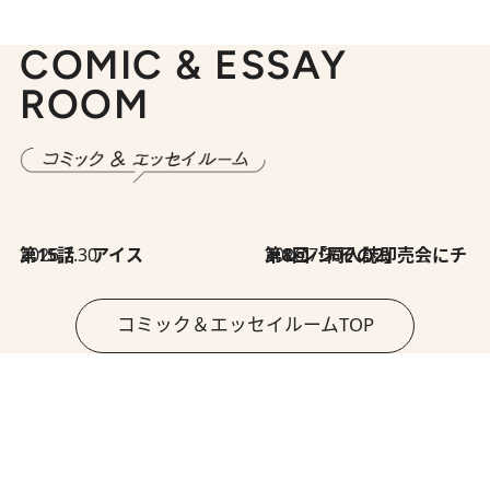
COMIC & ESSAY
ROOM
2026.7.30
第15話 アイス
2026.7.30
第8回「同人誌即売会にチャレンジ その2」
コミック＆エッセイルームTOP