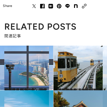
Share
RELATED POSTS
関連記事
2023.8.31
【韓国・釜山の旅】100階からの 圧巻のビューはドラマロケ地にも。 進化を続ける釜山は食・遊び場が満載
旅＆お出かけ
2023.8.31
【韓国・釜山の旅】海と一体化する 見事な開放感！ シービューに魅せられる冒険旅
旅＆お出かけ