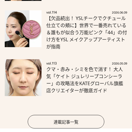
vol.114
2026.06.09
【欠品続出！ YSLチークでクチュール
仕立ての頬に】世界で一番売れている
＆誰もが似合う万能ピンク「44」の付
け方をYSL メイクアップアーティスト
が指南
vol.113
2026.05.09
クマ・赤み・シミを色で消す！ 大人
気「ケイト ジュレリープコンシーラ
ー」の攻略法をKATEグローバル旗艦
店クリエイターが徹底ガイド
連載記事一覧