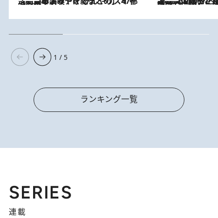
2026.8.5
【西日本エリアを総まとめ】 47都道府県の手みやげ ひんやりスイーツで夏を満喫
2026.8.5
【阿川佐和子さんの年とる力】なぜ70代で始めた趣味は“こんなに楽しい”のか？ ピアノ、俳句…スランプに陥っても続けられる“ある秘訣”とは
1 / 5
ランキング一覧
SERIES
連載