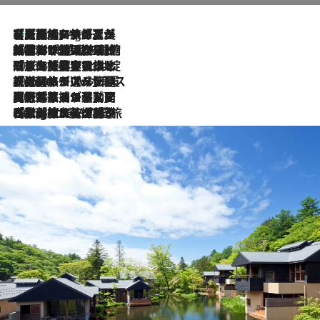
【厳選旅コスメ】「多機能アイテムがメイン！」旅好き美容エディターが選んだ夏旅ベストコスメを発表【Mサイズジップ】
1 Hour Ago
2026.8.6
「荷物が増えるほど旅ストレスは増す」美容ジャーナリストがたどり着いた最終結論。“化粧品を劇的に減らす”感動の凝縮美容とは
2026.8.6
「旅先には金髪ウィッグを持参」日本と同じメイクでは損してる!? 美容ジャーナリストが提案する“掟破りの旅美容”とは
2026.8.6
【厳選旅コスメ】「身軽さ＆UV対策重視！」ヘアアーティストshucoが選んだ夏旅ベストコスメを発表【Mサイズジップ】
2026.8.5
【厳選旅コスメ】国内をあちこち移動する河井菜摘が選んだ夏旅ベストコスメ発表！「リラックスアイテムはマスト」【Mサイズジップ】
2026.8.4
【厳選旅コスメ】「紫外線＆乾燥対策しながらメイク感も！」ヘア＆メイクGeorgeが選んだ夏旅ベストコスメを発表！【Mサイズジップ】