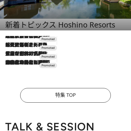
新着トピックス Hoshino Resorts
2026.7.31
【ホテル帰省】という選択肢をOMOが提案。家族とほどよい距離を保つには「昼は実家、夜は気兼ねなくホテルで！」
2026.7.24
【夏限定ディナーコース】旬を迎える稚鮎や花ズッキーニなどをイタリア・トスカーナの郷土料理の手法で満喫！
2026.7.17
「土佐和ハーブかき氷」がOMO7高知に登場！生姜、山椒、大葉など目にも舌にも涼を呼ぶ郷土の味
2026.7.10
NEW OPEN！【界 草津】名湯の地に誕生。趣の異なる2種の温泉と上州ならではの会席・蕎麦割烹など美食を味わう究極の癒やし旅
特集 TOP
TALK & SESSION