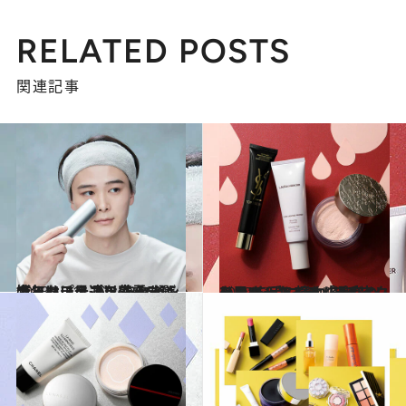
RELATED POSTS
関連記事
2023.1.31
今年はチョコ以外をあげてみない？ バレンタインギフトに最適な あったら嬉しいプチプラ家電5選
ライフスタイル
2022.11.23
ひらき＆たるみ「毛穴」をカバー！ 憧れの“毛穴レス肌”を手に入れる メイクのコツ＆アイテム選びのヒント
ビューティ＆ヘルス