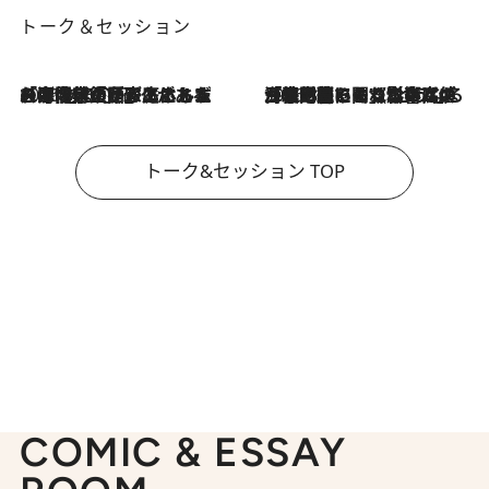
トーク＆セッション
2026.8.3
「今後値上げがあるとすれば…」「リスクがあるのは今年の冬」エネルギー専門家が語る、ホルムズ海峡封鎖が家庭にもたらす“ある心配”
2026.8.3
「住宅建てられない…」「サーチャージ料の高値が続いている」ホルムズ海峡封鎖による影響はいつまで続く？《エネルギー専門家に聞く“どうなる日本の暮らし”》
トーク&セッション TOP
COMIC & ESSAY