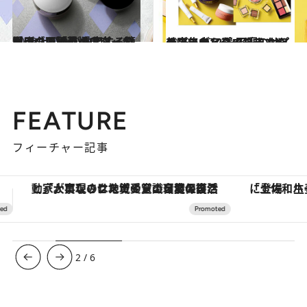
2022.10.31
ゴワゴワ「乾燥毛穴」をメイクで撃退 ヘアメイク愛用の下地＆パウダー公開 仕上がりが激変する簡単テクも必見！
ビューティ＆ヘルス
2023.1.27
美容エディターおすすめのコスメ12選 不調のサインに集中アプローチ！ プチプラからハイブランドまで
ビューティ＆ヘルス
FEATURE
フィーチャー記事
「土佐和ハーブかき氷」がOMO7高知に登場！生姜、山椒、大葉など目にも舌にも涼を呼ぶ郷土の味
【銀座で出合う最旬美容】美髪ケアや上質な眠
3
/
6