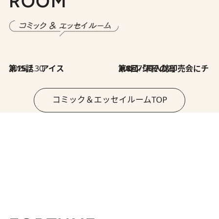
ROOM
2026.7.30
第15話 アイス
2026.7.30
第8回「同人誌即売会にチャレンジ その2」
コミック＆エッセイルームTOP