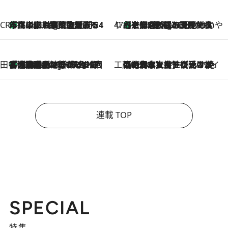
CREA'S CHOICE
「立川にも歌舞伎があるんだよ」 片岡仁左衛門・市川中車ら豪華座組みで4年目の立川立飛歌舞伎へ
1 Hour Ago
47都道府県の手みやげ ひんやりスイーツで夏を満喫
【京都府】この夏絶対食べたい 冷やしておいしいおやつ3選 ひと口目から心を掴む新緑のテリーヌ
1 Hour Ago
田中稲の勝手に再ブーム
「湘南乃風に憧れて」観客大盛上がりの“タオル回し”に、ラッパー顔負けの高速歌唱まで…さだまさし（74）のアグレッシブすぎる現在地
6 Hours Ago
工藤まやのおもてなしハワイ
2026.8.6
【ハワイ土産】ローカルの絶大な支持で復活！ 絶品の幻クッキー《元ファンの日本人女性が受け継いだ名店》
連載 TOP
SPECIAL
特集