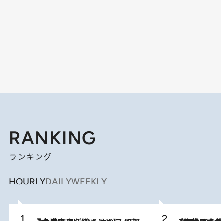
RANKING
ランキング
HOURLY
DAILY
WEEKLY