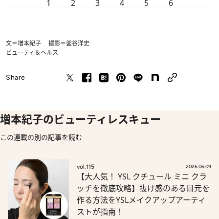
1
2
3
4
5
6
文＝増本紀子 撮影＝釜谷洋史
ビューティ＆ヘルス
Share
増本紀子のビューティレスキュー
この連載の別の記事を読む
vol.115
2026.06.09
【大人気！ YSL クチュール ミニ クラ
ッチを徹底攻略】抜け感のある目元を
作る方法をYSLメイクアップアーティ
ストが指南！