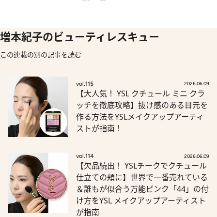
増本紀子のビューティレスキュー
この連載の別の記事を読む
vol.115
2026.06.09
【大人気！ YSL クチュール ミニ クラ
ッチを徹底攻略】抜け感のある目元を
作る方法をYSLメイクアップアーティ
ストが指南！
vol.114
2026.06.09
【欠品続出！ YSLチークでクチュール
仕立ての頬に】世界で一番売れている
＆誰もが似合う万能ピンク「44」の付
け方をYSL メイクアップアーティスト
が指南