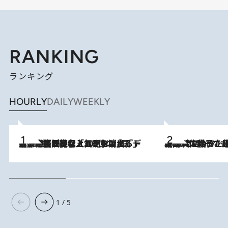
RANKING
ランキング
HOURLY
DAILY
WEEKLY
2026.8.5
【なぜ吉沢亮は「気配を消せる」のか？】興行収入208億の『国宝』を経て挑むミュージカル『ディア・エヴァン・ハンセン』。トップ俳優が舞台上でさらけ出した“孤独”とは
2026.8.5
【阿川佐和子さんの年とる力】なぜ70代で始めた趣味は“こんなに楽しい”のか？ ピアノ、俳句…スランプに陥っても続けられる“ある秘訣”とは
1 / 5