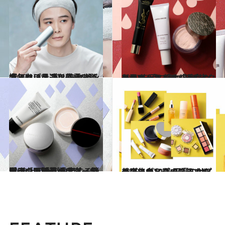
2023.1.31
今年はチョコ以外をあげてみない？ バレンタインギフトに最適な あったら嬉しいプチプラ家電5選
ライフスタイル
2022.11.23
ひらき＆たるみ「毛穴」をカバー！ 憧れの“毛穴レス肌”を手に入れる メイクのコツ＆アイテム選びのヒント
ビューティ＆ヘルス
2022.10.31
ゴワゴワ「乾燥毛穴」をメイクで撃退 ヘアメイク愛用の下地＆パウダー公開 仕上がりが激変する簡単テクも必見！
ビューティ＆ヘルス
2023.1.27
美容エディターおすすめのコスメ12選 不調のサインに集中アプローチ！ プチプラからハイブランドまで
ビューティ＆ヘルス