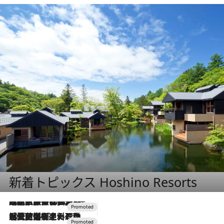
新着トピックス Hoshino Resorts
2026.7.31
【ホテル帰省】という選択肢をOMOが提案。家族とほどよい距離を保つには「昼は実家、夜は気兼ねなくホテルで！」
2026.7.24
【夏限定ディナーコース】旬を迎える稚鮎や花ズッキーニなどをイタリア・トスカーナの郷土料理の手法で満喫！