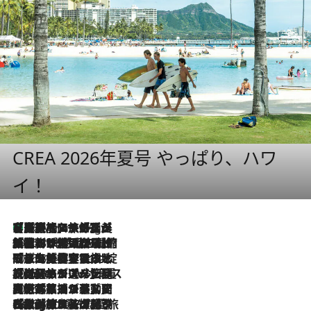
CREA 2026年夏号 やっぱり、ハワ
イ！
【厳選旅コスメ】「多機能アイテムがメイン！」旅好き美容エディターが選んだ夏旅ベストコスメを発表【Mサイズジップ】
46 Minutes Ago
2026.8.6
「荷物が増えるほど旅ストレスは増す」美容ジャーナリストがたどり着いた最終結論。“化粧品を劇的に減らす”感動の凝縮美容とは
2026.8.6
「旅先には金髪ウィッグを持参」日本と同じメイクでは損してる!? 美容ジャーナリストが提案する“掟破りの旅美容”とは
2026.8.6
【厳選旅コスメ】「身軽さ＆UV対策重視！」ヘアアーティストshucoが選んだ夏旅ベストコスメを発表【Mサイズジップ】
2026.8.5
【厳選旅コスメ】国内をあちこち移動する河井菜摘が選んだ夏旅ベストコスメ発表！「リラックスアイテムはマスト」【Mサイズジップ】
2026.8.4
【厳選旅コスメ】「紫外線＆乾燥対策しながらメイク感も！」ヘア＆メイクGeorgeが選んだ夏旅ベストコスメを発表！【Mサイズジップ】