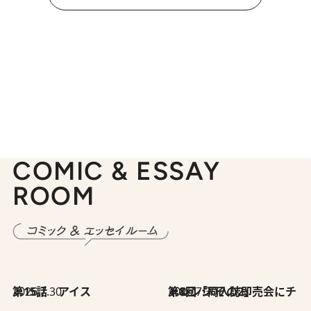
COMIC & ESSAY
ROOM
2026.7.30
第15話 アイス
2026.7.30
第8回「同人誌即売会にチャレンジ その2」