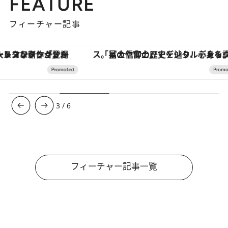
FEATURE
フィーチャー記事
「星のや富士」でデジタルデトックス。冨士信仰の歴史を辿り、心身を調える。
【夏限定ディナーコース】旬を迎
3
/
6
フィーチャー記事一覧