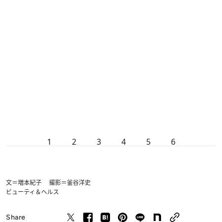
1
2
3
4
5
6
文＝増本紀子 撮影＝釜谷洋史
ビューティ＆ヘルス
Share