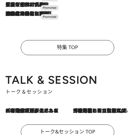
2026.7.17
「土佐和ハーブかき氷」がOMO7高知に登場！生姜、山椒、大葉など目にも舌にも涼を呼ぶ郷土の味
2026.7.10
NEW OPEN！【界 草津】名湯の地に誕生。趣の異なる2種の温泉と上州ならではの会席・蕎麦割烹など美食を味わう究極の癒やし旅
特集 TOP
TALK & SESSION
トーク＆セッション
2026.8.3
「今後値上げがあるとすれば…」「リスクがあるのは今年の冬」エネルギー専門家が語る、ホルムズ海峡封鎖が家庭にもたらす“ある心配”
2026.8.3
「住宅建てられない…」「サーチャージ料の高値が続いている」ホルムズ海峡封鎖による影響はいつまで続く？《エネルギー専門家に聞く“どうなる日本の暮らし”》
トーク&セッション TOP