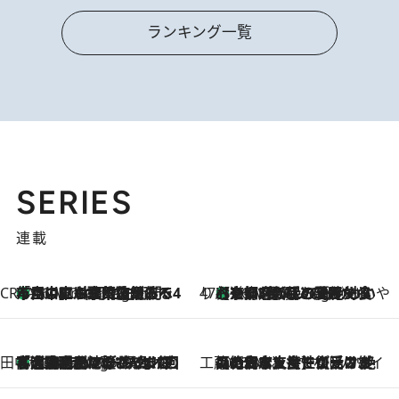
ランキング一覧
SERIES
連載
CREA'S CHOICE
「立川にも歌舞伎があるんだよ」 片岡仁左衛門・市川中車ら豪華座組みで4年目の立川立飛歌舞伎へ
46 Minutes Ago
47都道府県の手みやげ ひんやりスイーツで夏を満喫
【京都府】この夏絶対食べたい 冷やしておいしいおやつ3選 ひと口目から心を掴む新緑のテリーヌ
46 Minutes Ago
田中稲の勝手に再ブーム
「湘南乃風に憧れて」観客大盛上がりの“タオル回し”に、ラッパー顔負けの高速歌唱まで…さだまさし（74）のアグレッシブすぎる現在地
5 Hours Ago
工藤まやのおもてなしハワイ
2026.8.6
【ハワイ土産】ローカルの絶大な支持で復活！ 絶品の幻クッキー《元ファンの日本人女性が受け継いだ名店》