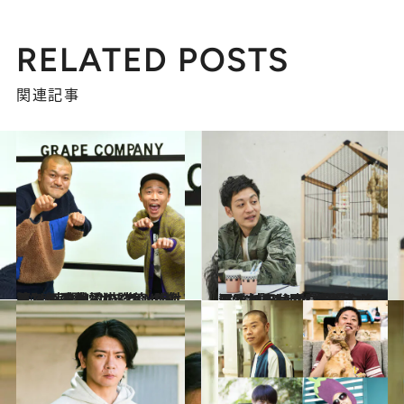
RELATED POSTS
関連記事
2022.3.29
ペット連載初の“コンビ対談”が実現！ カミナリたくみ＆まなぶの 笑いの絶えない愛犬愛猫談義【前篇】
カルチャー
2021.12.27
まさか自分が“文鳥芸人”になるとは！ とろサーモン村田、文鳥ヨーコを溺愛 「1カ月の我慢やと思ってたけど…」
カルチャー