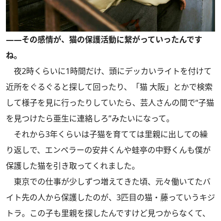
――その感情が、猫の保護活動に繋がっていったんです
ね。
夜2時くらいに1時間だけ、頭にデッカいライトを付けて
近所をぐるぐると探して回ったり、「猫 大阪」とかで検索
して様子を見に行ったりしていたら、芸人さんの間で“子猫
を見つけたら亜生に連絡しろ”みたいになって。
それから3年くらいは子猫を育てては里親に出しての繰
り返しで、エンペラーの安井くんや蛙亭の中野くんも僕が
保護した猫を引き取ってくれました。
東京での仕事が少しずつ増えてきた頃、元々働いてたバ
イト先の人から保護したのが、3匹目の猫・藤っていうキジ
トラ。この子も里親を探したんですけど見つからなくて、