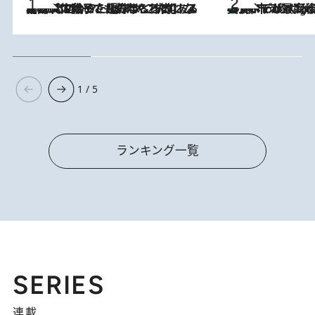
2026.8.5
【阿川佐和子さんの年とる力】なぜ70代で始めた趣味は“こんなに楽しい”のか？ ピアノ、俳句…スランプに陥っても続けられる“ある秘訣”とは
美食、デザイン、ホスピタリティのすべてが最高峰！ ノルウェー第4の都市スタヴァンゲルのW
10 Hours Ago
1 / 5
ランキング一覧
SERIES
連載