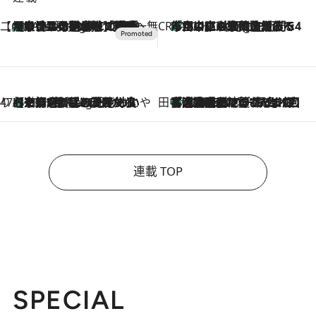
【CREA×星野リゾート】唯一無二。癒しと発見が待つ場所へ
【トンボの足水浴】ヒノキの香りに包まれて涼感マックス！約13℃の湧水かけ流しを避暑地「星野温泉 トンボの湯」で体験
8 Hours Ago
CREA'S CHOICE
「立川にも歌舞伎があるんだよ」 片岡仁左衛門・市川中車ら豪華座組みで4年目の立川立飛歌舞伎へ
10 Hours Ago
47都道府県の手みやげ ひんやりスイーツで夏を満喫
【京都府】この夏絶対食べたい 冷やしておいしいおやつ3選 ひと口目から心を掴む新緑のテリーヌ
10 Hours Ago
田中稲の勝手に再ブーム
「湘南乃風に憧れて」観客大盛上がりの“タオル回し”に、ラッパー顔負けの高速歌唱まで…さだまさし（74）のアグレッシブすぎる現在地
2026.8.7
連載 TOP
SPECIAL