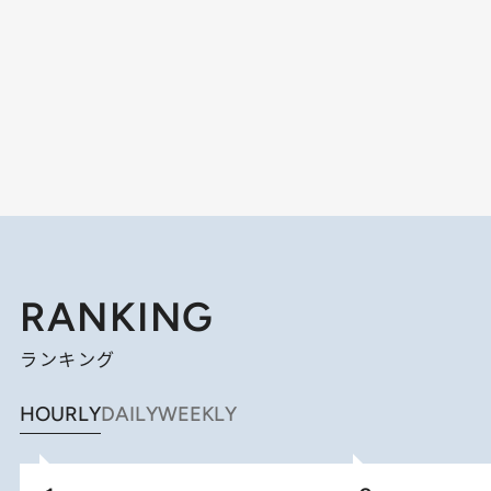
RANKING
ランキング
HOURLY
DAILY
WEEKLY