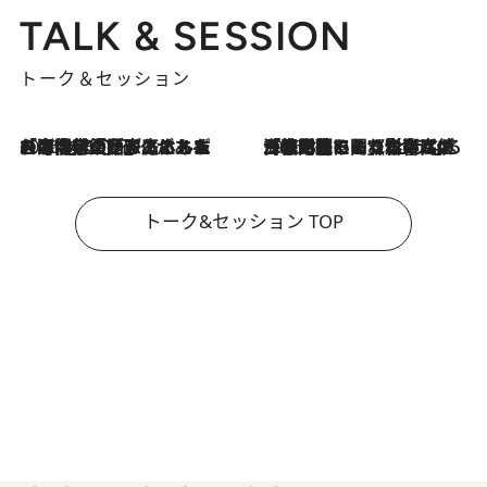
TALK & SESSION
トーク＆セッション
2026.8.3
「今後値上げがあるとすれば…」「リスクがあるのは今年の冬」エネルギー専門家が語る、ホルムズ海峡封鎖が家庭にもたらす“ある心配”
2026.8.3
「住宅建てられない…」「サーチャージ料の高値が続いている」ホルムズ海峡封鎖による影響はいつまで続く？《エネルギー専門家に聞く“どうなる日本の暮らし”》
トーク&セッション TOP