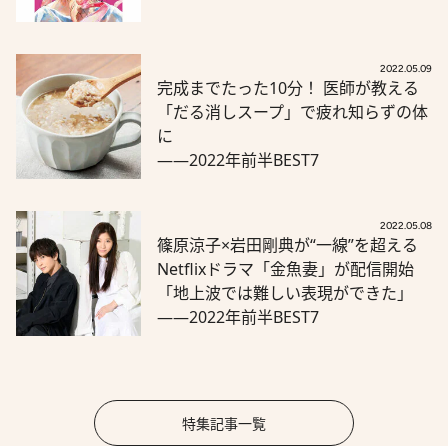
2022.05.09
完成までたった10分！ 医師が教える
「だる消しスープ」で疲れ知らずの体
に
――2022年前半BEST7
2022.05.08
篠原涼子×岩田剛典が“一線”を超える
Netflixドラマ「金魚妻」が配信開始
「地上波では難しい表現ができた」
――2022年前半BEST7
特集記事一覧