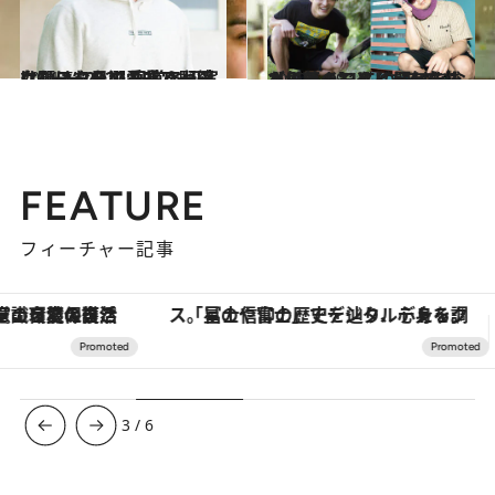
2021.5.5
はむはむを溺愛する野田クリスタルの 日常と切実な願い“1日でも長く一緒に” ーー2020 BEST5
カルチャー
2022.1.29
【人気インタビューを総ざらい！】 この子はあなたにとってどんな存在？ 人気芸人11人に聞いた、ペットのこと
カルチャー
FEATURE
フィーチャー記事
「星のや富士」でデジタルデトックス。冨士信仰の歴史を辿り、心身を調える。
3
/
6