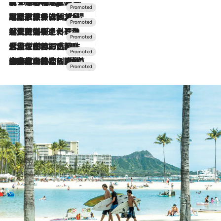
【トンボの足水浴】ヒノキの香りに包まれて涼感マックス！約13℃の湧水かけ流しを避暑地「星野温泉 トンボの湯」で体験
8 Hours Ago
2026.7.31
【ホテル帰省】という選択肢をOMOが提案。家族とほどよい距離を保つには「昼は実家、夜は気兼ねなくホテルで！」
2026.7.24
【夏限定ディナーコース】旬を迎える稚鮎や花ズッキーニなどをイタリア・トスカーナの郷土料理の手法で満喫！
2026.7.17
「土佐和ハーブかき氷」がOMO7高知に登場！生姜、山椒、大葉など目にも舌にも涼を呼ぶ郷土の味
2026.7.10
NEW OPEN！【界 草津】名湯の地に誕生。趣の異なる2種の温泉と上州ならではの会席・蕎麦割烹など美食を味わう究極の癒やし旅