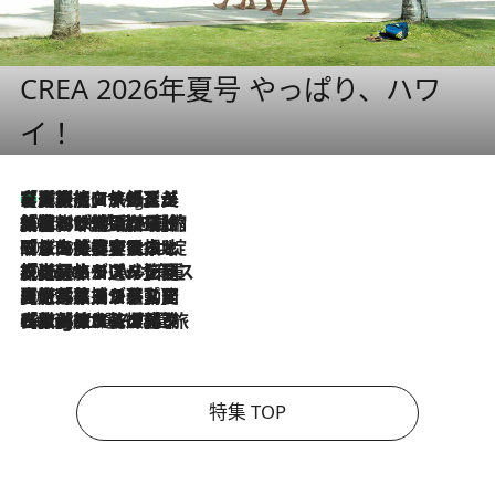
CREA 2026年夏号 やっぱり、ハワ
イ！
【厳選旅コスメ】「多機能アイテムがメイン！」旅好き美容エディターが選んだ夏旅ベストコスメを発表【Mサイズジップ】
10 Hours Ago
2026.8.6
「荷物が増えるほど旅ストレスは増す」美容ジャーナリストがたどり着いた最終結論。“化粧品を劇的に減らす”感動の凝縮美容とは
2026.8.6
「旅先には金髪ウィッグを持参」日本と同じメイクでは損してる!? 美容ジャーナリストが提案する“掟破りの旅美容”とは
2026.8.6
【厳選旅コスメ】「身軽さ＆UV対策重視！」ヘアアーティストshucoが選んだ夏旅ベストコスメを発表【Mサイズジップ】
2026.8.5
【厳選旅コスメ】国内をあちこち移動する河井菜摘が選んだ夏旅ベストコスメ発表！「リラックスアイテムはマスト」【Mサイズジップ】
2026.8.4
【厳選旅コスメ】「紫外線＆乾燥対策しながらメイク感も！」ヘア＆メイクGeorgeが選んだ夏旅ベストコスメを発表！【Mサイズジップ】
特集 TOP