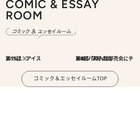
COMIC & ESSAY
ROOM
2026.7.30
第15話 アイス
2026.7.30
第8回「同人誌即売会にチャレンジ その2」
コミック＆エッセイルームTOP