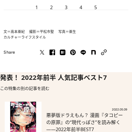
1
2
3
4
5
文＝高本亜紀 撮影＝平松市聖 写真＝亜生
カルチャー
ライフスタイル
Share
発表！ 2022年前半 人気記事ベスト7
この特集の別の記事を読む
2022.05.09
悪夢版ドラえもん？ 漫画『タコピー
の原罪』の“現代っぽさ”を読み解く
――2022年前半BEST7