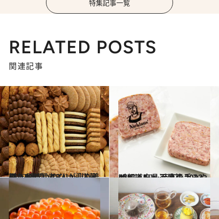
特集記事一覧
RELATED POSTS
関連記事
2022.1.7
贈りもの賢者3人が辿り着いた 間違いのない「洋菓子」5選
グルメ
2022.1.12
47都道府県 至高の手みやげリスト ～近畿篇 2022～
グルメ