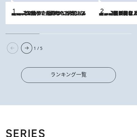
2026.8.5
【阿川佐和子さんの年とる力】なぜ70代で始めた趣味は“こんなに楽しい”のか？ ピアノ、俳句…スランプに陥っても続けられる“ある秘訣”とは
2026.8.5
【なぜ吉沢亮は「気配を消せる」のか？】興行収入208億の『国宝』を経て挑むミュージカル『ディア・エヴァン・ハンセン』。トップ俳優が舞台上でさらけ出した“孤独”とは
1 / 5
ランキング一覧
SERIES