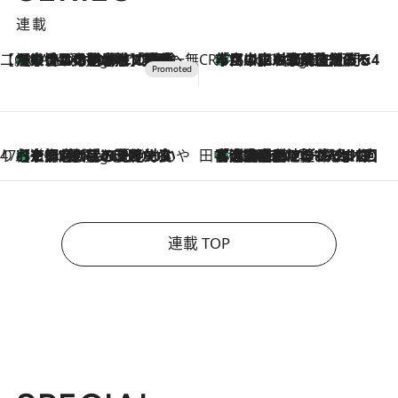
連載
【CREA×星野リゾート】唯一無二。癒しと発見が待つ場所へ
【トンボの足水浴】ヒノキの香りに包まれて涼感マックス！約13℃の湧水かけ流しを避暑地「星野温泉 トンボの湯」で体験
5 Hours Ago
CREA'S CHOICE
「立川にも歌舞伎があるんだよ」 片岡仁左衛門・市川中車ら豪華座組みで4年目の立川立飛歌舞伎へ
7 Hours Ago
47都道府県の手みやげ ひんやりスイーツで夏を満喫
【京都府】この夏絶対食べたい 冷やしておいしいおやつ3選 ひと口目から心を掴む新緑のテリーヌ
7 Hours Ago
田中稲の勝手に再ブーム
「湘南乃風に憧れて」観客大盛上がりの“タオル回し”に、ラッパー顔負けの高速歌唱まで…さだまさし（74）のアグレッシブすぎる現在地
2026.8.7
連載 TOP