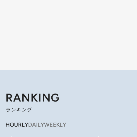
RANKING
ランキング
HOURLY
DAILY
WEEKLY