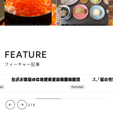
2021.12.18
「ふるさと納税」読者人気No.1は？ ランキングTOP20を大発表
グルメ
2021.5.9
大阪・池田で台湾の茶館気分 点心とお茶をゆるりと楽しむ
グルメ
FEATURE
フィーチャー記事
「大事なのは地域の意識を変えること」。ロレックス賞受賞の自然保護活動家が実現させたナイジェリアの自然環境の復活
3
/
6