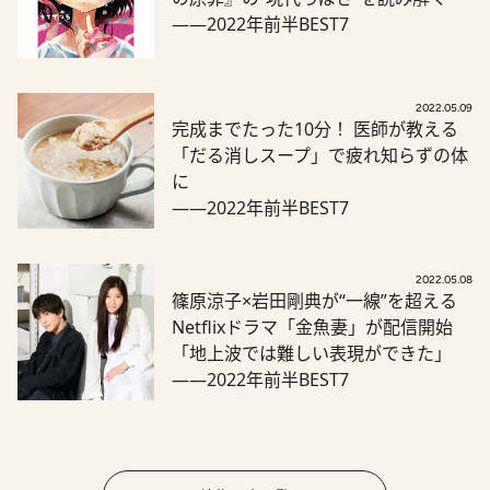
――2022年前半BEST7
2022.05.09
完成までたった10分！ 医師が教える
「だる消しスープ」で疲れ知らずの体
に
――2022年前半BEST7
2022.05.08
篠原涼子×岩田剛典が“一線”を超える
Netflixドラマ「金魚妻」が配信開始
「地上波では難しい表現ができた」
――2022年前半BEST7