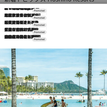
【トンボの足水浴】ヒノキの香りに包まれて涼感マックス！約13℃の湧水かけ流しを避暑地「星野温泉 トンボの湯」で体験
5 Hours Ago
2026.7.31
【ホテル帰省】という選択肢をOMOが提案。家族とほどよい距離を保つには「昼は実家、夜は気兼ねなくホテルで！」
2026.7.24
【夏限定ディナーコース】旬を迎える稚鮎や花ズッキーニなどをイタリア・トスカーナの郷土料理の手法で満喫！
2026.7.17
「土佐和ハーブかき氷」がOMO7高知に登場！生姜、山椒、大葉など目にも舌にも涼を呼ぶ郷土の味
2026.7.10
NEW OPEN！【界 草津】名湯の地に誕生。趣の異なる2種の温泉と上州ならではの会席・蕎麦割烹など美食を味わう究極の癒やし旅