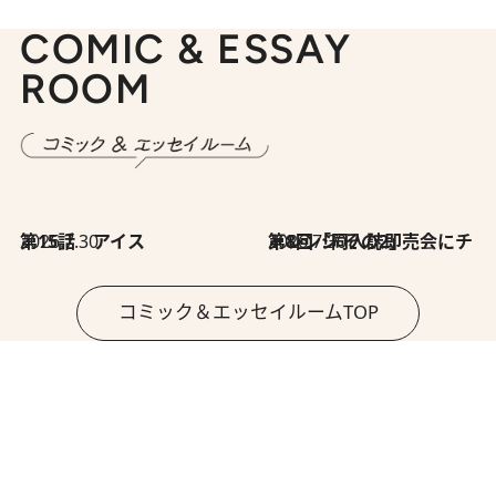
COMIC & ESSAY
ROOM
2026.7.30
第15話 アイス
2026.7.30
第8回「同人誌即売会にチャレンジ その2」
コミック＆エッセイルームTOP