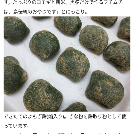
す。たっぷりのヨモギと餅米、黒糖だけで作るフチムチ
は、島伝統のおやつです」とにっこり。
できたてのよもぎ餅(餡入り)。きな粉を餅取り粉として使
っています。