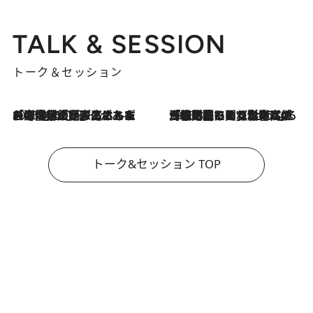
TALK & SESSION
トーク＆セッション
2026.8.3
「今後値上げがあるとすれば…」「リスクがあるのは今年の冬」エネルギー専門家が語る、ホルムズ海峡封鎖が家庭にもたらす“ある心配”
2026.8.3
「住宅建てられない…」「サーチャージ料の高値が続いている」ホルムズ海峡封鎖による影響はいつまで続く？《エネルギー専門家に聞く“どうなる日本の暮らし”》
トーク&セッション TOP