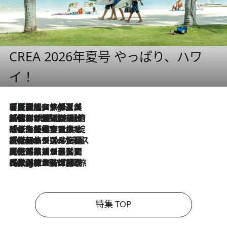
CREA 2026年夏号 やっぱり、ハワ
イ！
【厳選旅コスメ】「多機能アイテムがメイン！」旅好き美容エディターが選んだ夏旅ベストコスメを発表【Mサイズジップ】
7 Hours Ago
2026.8.6
「荷物が増えるほど旅ストレスは増す」美容ジャーナリストがたどり着いた最終結論。“化粧品を劇的に減らす”感動の凝縮美容とは
2026.8.6
「旅先には金髪ウィッグを持参」日本と同じメイクでは損してる!? 美容ジャーナリストが提案する“掟破りの旅美容”とは
2026.8.6
【厳選旅コスメ】「身軽さ＆UV対策重視！」ヘアアーティストshucoが選んだ夏旅ベストコスメを発表【Mサイズジップ】
2026.8.5
【厳選旅コスメ】国内をあちこち移動する河井菜摘が選んだ夏旅ベストコスメ発表！「リラックスアイテムはマスト」【Mサイズジップ】
2026.8.4
【厳選旅コスメ】「紫外線＆乾燥対策しながらメイク感も！」ヘア＆メイクGeorgeが選んだ夏旅ベストコスメを発表！【Mサイズジップ】
特集 TOP