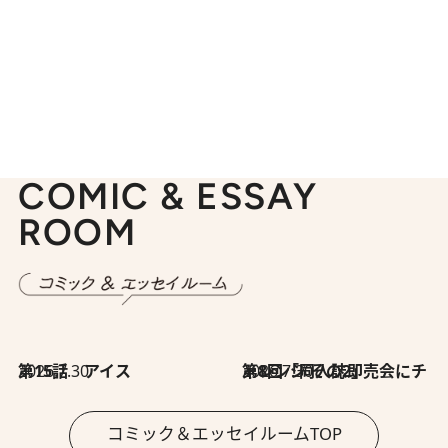
COMIC & ESSAY
ROOM
2026.7.30
第15話 アイス
2026.7.30
第8回「同人誌即売会にチャレンジ その2」
コミック＆エッセイルームTOP