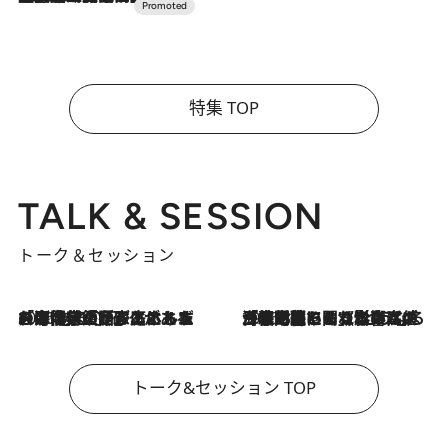
特集 TOP
TALK & SESSION
トーク＆セッション
2026.8.3
「今後値上げがあるとすれば…」「リスクがあるのは今年の冬」エネルギー専門家が語る、ホルムズ海峡封鎖が家庭にもたらす“ある心配”
2026.8.3
「住宅建てられない…」「サーチャージ料の高値が続いている」ホルムズ海峡封鎖による影響はいつまで続く？《エネルギー専門家に聞く“どうなる日本の暮らし”》
トーク&セッション TOP