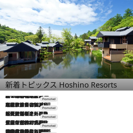
新着トピックス Hoshino Resorts
2026.8.7
【トンボの足水浴】ヒノキの香りに包まれて涼感マックス！約13℃の湧水かけ流しを避暑地「星野温泉 トンボの湯」で体験
2026.7.31
【ホテル帰省】という選択肢をOMOが提案。家族とほどよい距離を保つには「昼は実家、夜は気兼ねなくホテルで！」
2026.7.24
【夏限定ディナーコース】旬を迎える稚鮎や花ズッキーニなどをイタリア・トスカーナの郷土料理の手法で満喫！
2026.7.17
「土佐和ハーブかき氷」がOMO7高知に登場！生姜、山椒、大葉など目にも舌にも涼を呼ぶ郷土の味
2026.7.10
NEW OPEN！【界 草津】名湯の地に誕生。趣の異なる2種の温泉と上州ならではの会席・蕎麦割烹など美食を味わう究極の癒やし旅