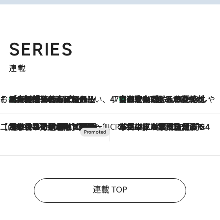
SERIES
連載
そおだよおこの関西おいしい、おやつ紀行
［大阪府箕面市］一皿一皿目の前で仕上げられる、料理を巧みに組み込んだアシェットデセールコース「ミチル アシェット デセール（Michiru assiette dessert）」
2026.8.9
47都道府県の手みやげ ひんやりスイーツで夏を満喫
【和歌山県】この夏絶対食べたい 冷やしておいしいおやつ3選 みかんがごろっと丸ごと入ったジュレ
2026.8.9
【CREA×星野リゾート】唯一無二。癒しと発見が待つ場所へ
2026.8.7
【トンボの足水浴】ヒノキの香りに包まれて涼感マックス！約13℃の湧水かけ流しを避暑地「星野温泉 トンボの湯」で体験
CREA'S CHOICE
2026.8.7
「立川にも歌舞伎があるんだよ」 片岡仁左衛門・市川中車ら豪華座組みで4年目の立川立飛歌舞伎へ
連載 TOP