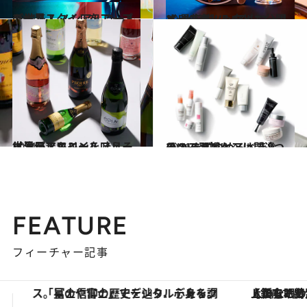
2021.5.1
ライフスタイルをアップデート！ ノンアルコールの世界
グルメ
2021.5.1
オリジナルレシピも公開♪ 最先端ノンアルコールバーの楽しみ方
ビューティ＆ヘルス
2021.5.2
世界がアルコールフリーに注目！キレイを叶えるノンアルワイン
ビューティ＆ヘルス
2021.3.27
そのスキンケアは間違い！ まずやめるべき8つの“NG習慣”
ビューティ＆ヘルス
FEATURE
フィーチャー記事
【銀座で出合う最旬美容】美髪ケアや上質な眠り…セルフケアのアップデートから、特別な名入れギフトまで。大人のための「ReFa GINZA」クルーズ