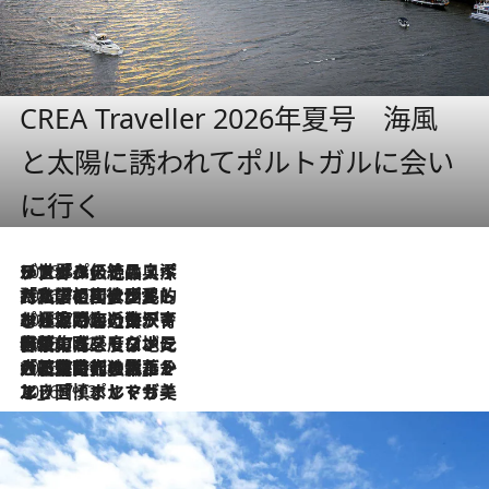
CREA Traveller 2026年夏号 海風
と太陽に誘われてポルトガルに会い
に行く
2026.8.8
リスボンの絶品スイーツ「パステル・デ・ナタ」とは？ポルトガル伝統の奥深い世界へ
2026.7.27
「私の祖国はポルトガル語です」国民的詩人フェルナンド・ペソアと、彼が愛した文学の街を歩く
2026.7.26
ポルトガル近海が育む極上の海の幸。キリリと冷えた白ワインと愉しむ、シーフード専門店の贅沢
2026.7.22
伝統の味をモダンに昇華。高感度な地元客が集う、リスボンの最旬ガストロノミー
2026.7.21
大航海時代の栄華から、震災、独裁、そして革命へ。ポルトガル・首都リスボンの石畳に刻まれた「歴史の光と影」
2026.7.13
エッセイ・ヤマザキマリ「慎ましくも美しき国 ポルトガル」