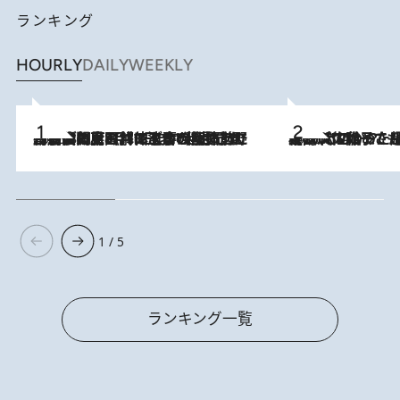
ランキング
HOURLY
DAILY
WEEKLY
2026.8.8
「最後に見られてよかった」上野動物園の東園パンダ舎が解体前に特別公開。8月16日まで延長されたパネル展と共に辿る“半世紀”のパンダ飼育《解体工事の図面あり》
2026.8.5
【阿川佐和子さんの年とる力】なぜ70代で始めた趣味は“こんなに楽しい”のか？ ピアノ、俳句…スランプに陥っても続けられる“ある秘訣”とは
1 / 5
ランキング一覧