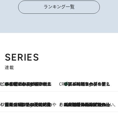
ランキング一覧
SERIES
連載
ビューティいいもの集め EDITORS' BEST
35℃超えの日の夜、枕にひと吹き！ BAUMのルームスプレーが、ひのきの香りで心まで解きほぐす
4 Hours Ago
CREA'S CHOICE
「眠る時刻をセットする」——眠りの前を整える、バルミューダの新しいアプローチ
4 Hours Ago
47都道府県の手みやげ ひんやりスイーツで夏を満喫
【岡山県】この夏絶対食べたい 冷やしておいしいおやつ3選 フルーツが主役のプリンやアイスが勢揃い
4 Hours Ago
そおだよおこの関西おいしい、おやつ紀行
2026.8.9
［大阪府箕面市］一皿一皿目の前で仕上げられる、料理を巧みに組み込んだアシェットデセールコース「ミチル アシェット デセール（Michiru assiette dessert）」