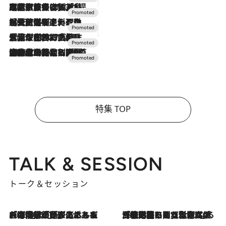
2026.7.31
【ホテル帰省】という選択肢をOMOが提案。家族とほどよい距離を保つには「昼は実家、夜は気兼ねなくホテルで！」
2026.7.24
【夏限定ディナーコース】旬を迎える稚鮎や花ズッキーニなどをイタリア・トスカーナの郷土料理の手法で満喫！
2026.7.17
「土佐和ハーブかき氷」がOMO7高知に登場！生姜、山椒、大葉など目にも舌にも涼を呼ぶ郷土の味
2026.7.10
NEW OPEN！【界 草津】名湯の地に誕生。趣の異なる2種の温泉と上州ならではの会席・蕎麦割烹など美食を味わう究極の癒やし旅
特集 TOP
TALK & SESSION
トーク＆セッション
2026.8.3
「今後値上げがあるとすれば…」「リスクがあるのは今年の冬」エネルギー専門家が語る、ホルムズ海峡封鎖が家庭にもたらす“ある心配”
2026.8.3
「住宅建てられない…」「サーチャージ料の高値が続いている」ホルムズ海峡封鎖による影響はいつまで続く？《エネルギー専門家に聞く“どうなる日本の暮らし”》