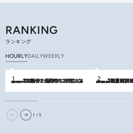
RANKING
ランキング
HOURLY
DAILY
WEEKLY
2026.8.5
【阿川佐和子さんの年とる力】なぜ70代で始めた趣味は“こんなに楽しい”のか？ ピアノ、俳句…スランプに陥っても続けられる“ある秘訣”とは
2026.8.8
「最後に見られてよかった」上野動物園の東園パンダ舎が解体前に特別公開。8月16日まで延長されたパネル展と共に辿る“半世紀”のパンダ飼育《解体工事の図面あり》
1 / 5