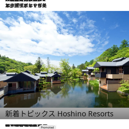
2026.7.13
エッセイ・ヤマザキマリ「慎ましくも美しき国 ポルトガル」
新着トピックス Hoshino Resorts
2026.8.7
【トンボの足水浴】ヒノキの香りに包まれて涼感マックス！約13℃の湧水かけ流しを避暑地「星野温泉 トンボの湯」で体験