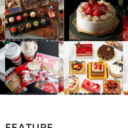
2020.11.10
今年のクリスマスはアソートで♪ ひと口サイズで色んな味を楽しもう！
グルメ
2020.10.27
ラグジュアリーホテルの予約必須な 絶品クリスマスショートケーキ5選♪
グルメ
2020.11.8
【スタバホリデー2020】が可愛すぎ♡ スタバ大好き編集部員の購入品はコレ
グルメ
2020.11.4
【グランスタのクリスマスケーキ24種】限定品だけ！すべて網羅！
グルメ
FEATURE