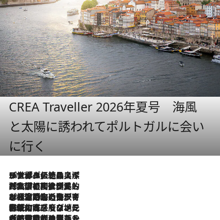
CREA Traveller 2026年夏号 海風
と太陽に誘われてポルトガルに会い
に行く
2026.8.8
リスボンの絶品スイーツ「パステル・デ・ナタ」とは？ポルトガル伝統の奥深い世界へ
2026.7.27
「私の祖国はポルトガル語です」国民的詩人フェルナンド・ペソアと、彼が愛した文学の街を歩く
2026.7.26
ポルトガル近海が育む極上の海の幸。キリリと冷えた白ワインと愉しむ、シーフード専門店の贅沢
2026.7.22
伝統の味をモダンに昇華。高感度な地元客が集う、リスボンの最旬ガストロノミー
2026.7.21
大航海時代の栄華から、震災、独裁、そして革命へ。ポルトガル・首都リスボンの石畳に刻まれた「歴史の光と影」