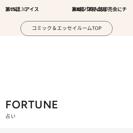
2026.7.30
第15話 アイス
2026.7.30
第8回「同人誌即売会にチャレンジ その2」
コミック＆エッセイルームTOP
FORTUNE
占い