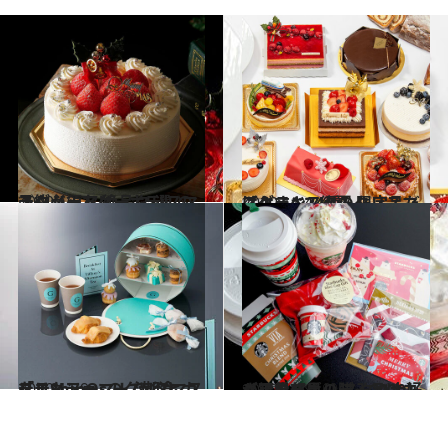
2020.10.27
ラグジュアリーホテルの予約必須な 絶品クリスマスショートケーキ5選♪
グルメ
2020.11.4
【グランスタのクリスマスケーキ24種】限定品だけ！すべて網羅！
グルメ
2020.11.9
「ティファニーで朝食を」もテーマ！ 渋谷ヒカリエShinQsのクリスマスデリ
グルメ
2020.11.8
【スタバホリデー2020】が可愛すぎ♡ スタバ大好き編集部員の購入品はコレ
グルメ