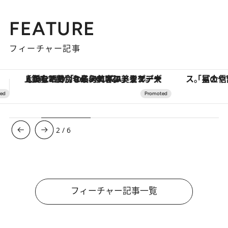
FEATURE
フィーチャー記事
「星のや富士」でデジタルデトックス。冨士信仰の歴史を辿り、心身を調える。
ヴァシュロン・コンスタンタン
3
/
6
フィーチャー記事一覧