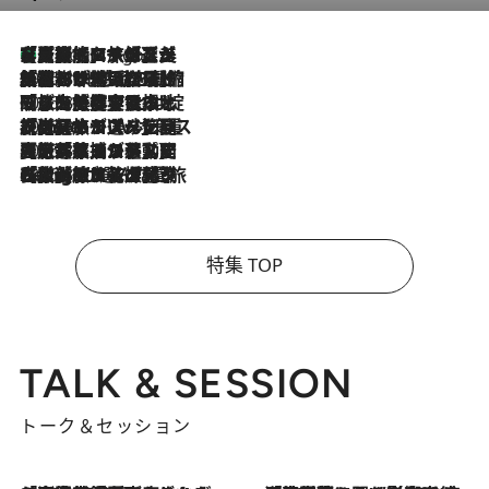
【厳選旅コスメ】「多機能アイテムがメイン！」旅好き美容エディターが選んだ夏旅ベストコスメを発表【Mサイズジップ】
3 Hours Ago
2026.8.6
「荷物が増えるほど旅ストレスは増す」美容ジャーナリストがたどり着いた最終結論。“化粧品を劇的に減らす”感動の凝縮美容とは
2026.8.6
「旅先には金髪ウィッグを持参」日本と同じメイクでは損してる!? 美容ジャーナリストが提案する“掟破りの旅美容”とは
2026.8.6
【厳選旅コスメ】「身軽さ＆UV対策重視！」ヘアアーティストshucoが選んだ夏旅ベストコスメを発表【Mサイズジップ】
2026.8.5
【厳選旅コスメ】国内をあちこち移動する河井菜摘が選んだ夏旅ベストコスメ発表！「リラックスアイテムはマスト」【Mサイズジップ】
2026.8.4
【厳選旅コスメ】「紫外線＆乾燥対策しながらメイク感も！」ヘア＆メイクGeorgeが選んだ夏旅ベストコスメを発表！【Mサイズジップ】
特集 TOP
TALK & SESSION
トーク＆セッション