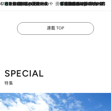
47都道府県の手みやげ ひんやりスイーツで夏を満喫
【京都府】この夏絶対食べたい 冷やしておいしいおやつ3選 ひと口目から心を掴む新緑のテリーヌ
3 Hours Ago
田中稲の勝手に再ブーム
「湘南乃風に憧れて」観客大盛上がりの“タオル回し”に、ラッパー顔負けの高速歌唱まで…さだまさし（74）のアグレッシブすぎる現在地
8 Hours Ago
連載 TOP
SPECIAL
特集