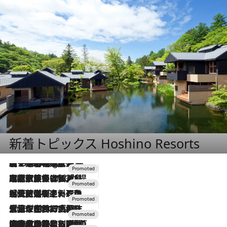
新着トピックス Hoshino Resorts
【トンボの足水浴】ヒノキの香りに包まれて涼感マックス！約13℃の湧水かけ流しを避暑地「星野温泉 トンボの湯」で体験
1 Hour Ago
2026.7.31
【ホテル帰省】という選択肢をOMOが提案。家族とほどよい距離を保つには「昼は実家、夜は気兼ねなくホテルで！」
2026.7.24
【夏限定ディナーコース】旬を迎える稚鮎や花ズッキーニなどをイタリア・トスカーナの郷土料理の手法で満喫！
2026.7.17
「土佐和ハーブかき氷」がOMO7高知に登場！生姜、山椒、大葉など目にも舌にも涼を呼ぶ郷土の味
2026.7.10
NEW OPEN！【界 草津】名湯の地に誕生。趣の異なる2種の温泉と上州ならではの会席・蕎麦割烹など美食を味わう究極の癒やし旅