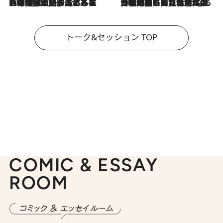
2026.8.3
「今後値上げがあるとすれば…」「リスクがあるのは今年の冬」エネルギー専門家が語る、ホルムズ海峡封鎖が家庭にもたらす“ある心配”
2026.8.3
「住宅建てられない…」「サーチャージ料の高値が続いている」ホルムズ海峡封鎖による影響はいつまで続く？《エネルギー専門家に聞く“どうなる日本の暮らし”》
トーク&セッション TOP
COMIC & ESSAY
ROOM