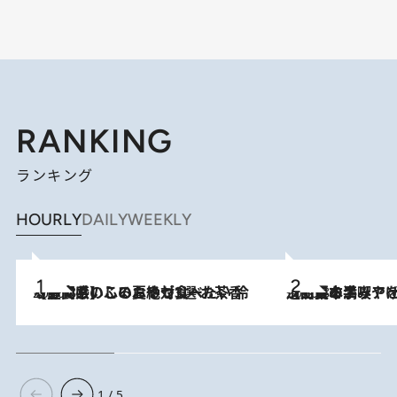
RANKING
ランキング
HOURLY
DAILY
WEEKLY
2026.8.5
【静岡県】この夏絶対食べたい 冷やしておいしいおやつ3選 お茶香る生食感のふるふるゼリー
2026.8.5
【西日本エリアを総まとめ】 47都道府県の手みやげ ひんやりスイーツで夏を満喫
1 / 5