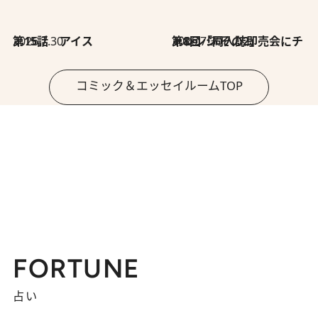
2026.7.30
第15話 アイス
2026.7.30
第8回「同人誌即売会にチャレンジ その2」
コミック＆エッセイルームTOP
FORTUNE
占い