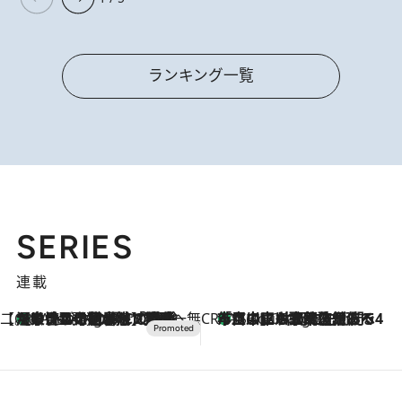
ランキング一覧
SERIES
連載
【CREA×星野リゾート】唯一無二。癒しと発見が待つ場所へ
【トンボの足水浴】ヒノキの香りに包まれて涼感マックス！約13℃の湧水かけ流しを避暑地「星野温泉 トンボの湯」で体験
1 Hour Ago
CREA'S CHOICE
「立川にも歌舞伎があるんだよ」 片岡仁左衛門・市川中車ら豪華座組みで4年目の立川立飛歌舞伎へ
3 Hours Ago