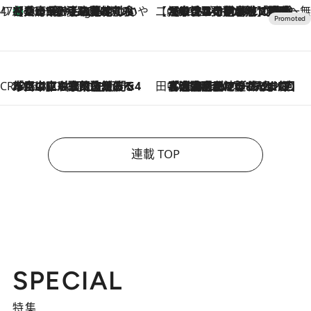
47都道府県の手みやげ ひんやりスイーツで夏を満喫
【兵庫県】この夏絶対食べたい 冷やしておいしいおやつ3選 淡路島の恵みをジェラートに集約
10 Hours Ago
【CREA×星野リゾート】唯一無二。癒しと発見が待つ場所へ
2026.8.7
【トンボの足水浴】ヒノキの香りに包まれて涼感マックス！約13℃の湧水かけ流しを避暑地「星野温泉 トンボの湯」で体験
CREA'S CHOICE
2026.8.7
「立川にも歌舞伎があるんだよ」 片岡仁左衛門・市川中車ら豪華座組みで4年目の立川立飛歌舞伎へ
田中稲の勝手に再ブーム
2026.8.7
「湘南乃風に憧れて」観客大盛上がりの“タオル回し”に、ラッパー顔負けの高速歌唱まで…さだまさし（74）のアグレッシブすぎる現在地
連載 TOP
SPECIAL
特集