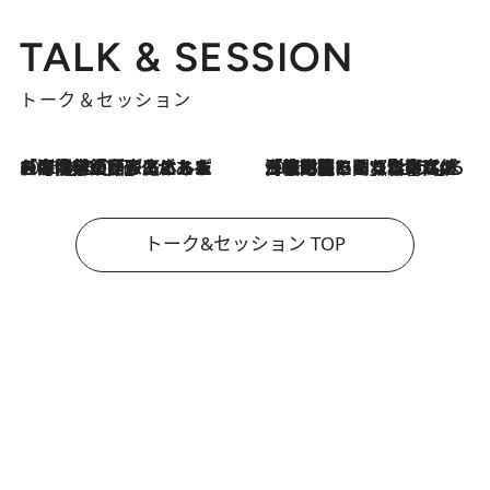
TALK & SESSION
トーク＆セッション
2026.8.3
「今後値上げがあるとすれば…」「リスクがあるのは今年の冬」エネルギー専門家が語る、ホルムズ海峡封鎖が家庭にもたらす“ある心配”
2026.8.3
「住宅建てられない…」「サーチャージ料の高値が続いている」ホルムズ海峡封鎖による影響はいつまで続く？《エネルギー専門家に聞く“どうなる日本の暮らし”》
トーク&セッション TOP