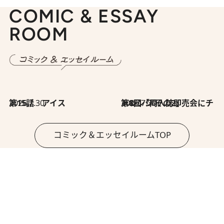
COMIC & ESSAY
ROOM
2026.7.30
第15話 アイス
2026.7.30
第8回「同人誌即売会にチャレンジ その2」
コミック＆エッセイルームTOP