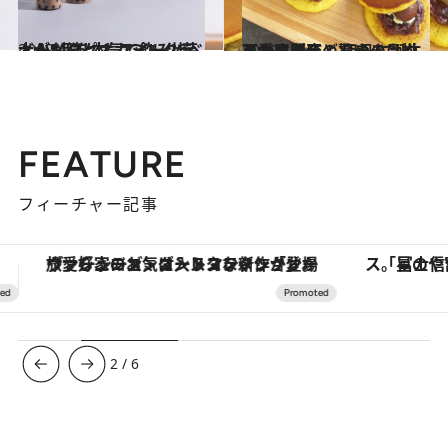
2019.4.7
大人なタピオカミルクティーが続々！ スイーツ芸人が5品を本気で飲み比べ
グルメ
2018.1.14
可愛すぎるどらやきはやみつき必至！ 伊丹に誕生した専門店の驚きの品揃え
グルメ
FEATURE
フィーチャー記事
「星のや富士」でデジタルデトックス。冨士信仰の歴史を辿り、心身を調える。
【銀座で出合う最旬美容】美髪ケアや上質な眠
3
/
6