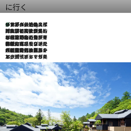
に行く
リスボンの絶品スイーツ「パステル・デ・ナタ」とは？ポルトガル伝統の奥深い世界へ
10 Hours Ago
2026.7.27
「私の祖国はポルトガル語です」国民的詩人フェルナンド・ペソアと、彼が愛した文学の街を歩く
2026.7.26
ポルトガル近海が育む極上の海の幸。キリリと冷えた白ワインと愉しむ、シーフード専門店の贅沢
2026.7.22
伝統の味をモダンに昇華。高感度な地元客が集う、リスボンの最旬ガストロノミー
2026.7.21
大航海時代の栄華から、震災、独裁、そして革命へ。ポルトガル・首都リスボンの石畳に刻まれた「歴史の光と影」
2026.7.13
エッセイ・ヤマザキマリ「慎ましくも美しき国 ポルトガル」