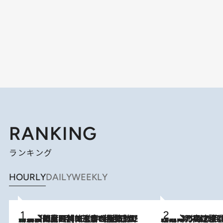
RANKING
ランキング
HOURLY
DAILY
WEEKLY
「最後に見られてよかった」上野動物園の東園パンダ舎が解体前に特別公開。8月16日まで延長されたパネル展と共に辿る“半世紀”のパンダ飼育《解体工事の図面あり》
10 Hours Ago
2026.8.7
「湘南乃風に憧れて」観客大盛上がりの“タオル回し”に、ラッパー顔負けの高速歌唱まで…さだまさし（74）のアグレッシブすぎる現在地