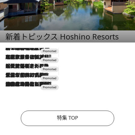
新着トピックス Hoshino Resorts
2026.8.7
【トンボの足水浴】ヒノキの香りに包まれて涼感マックス！約13℃の湧水かけ流しを避暑地「星野温泉 トンボの湯」で体験
2026.7.31
【ホテル帰省】という選択肢をOMOが提案。家族とほどよい距離を保つには「昼は実家、夜は気兼ねなくホテルで！」
2026.7.24
【夏限定ディナーコース】旬を迎える稚鮎や花ズッキーニなどをイタリア・トスカーナの郷土料理の手法で満喫！
2026.7.17
「土佐和ハーブかき氷」がOMO7高知に登場！生姜、山椒、大葉など目にも舌にも涼を呼ぶ郷土の味
2026.7.10
NEW OPEN！【界 草津】名湯の地に誕生。趣の異なる2種の温泉と上州ならではの会席・蕎麦割烹など美食を味わう究極の癒やし旅
特集 TOP