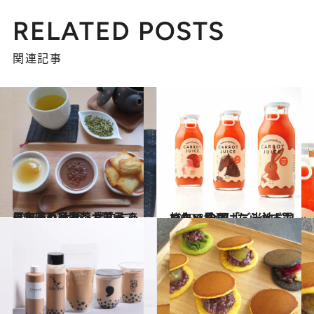
RELATED POSTS
関連記事
2018.11.25
日本茶と多彩なお菓子でほっこり 大阪・豊中にある和みの日本茶カフェ
グルメ
2020.3.7
旅先で見つけたら必ず買いたい 全国「ご当地ドリンク」10選
グルメ