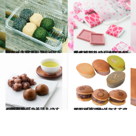
2019.12.22
東京「名物あんこ」6選をパクッ！ 公園、神社仏閣、お店前で尚旨し
グルメ
2020.2.15
「成城石井」手土産人気商品ベスト10 手軽でお洒落と評判を呼んでいるもの
グルメ
2018.4.5
47都道府県の美味しいすぐれもの 「あんこもの」～関東篇～
グルメ
2019.3.3
川田裕美アナがおすすめする 「喜ばれるあんこスイーツ」3選
グルメ