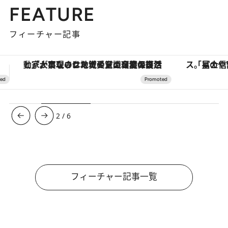
FEATURE
フィーチャー記事
「星のや富士」でデジタルデトックス。冨士信仰の歴史を辿り、心身を調える。
【夏限定ディナーコース】旬を迎
3
/
6
フィーチャー記事一覧