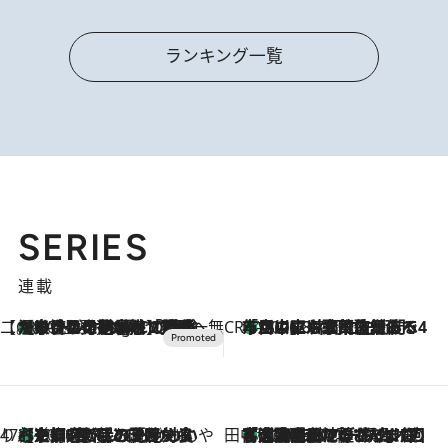
ランキング一覧
SERIES
連載
【CREA×星野リゾート】唯一無二。癒しと発見が待つ場所へ
【トンボの足水浴】ヒノキの香りに包まれて涼感マックス！約13℃の湧水かけ流しを避暑地「星野温泉 トンボの湯」で体験
10 Hours Ago
CREA'S CHOICE
「立川にも歌舞伎があるんだよ」 片岡仁左衛門・市川中車ら豪華座組みで4年目の立川立飛歌舞伎へ
2026.8.7
47都道府県の手みやげ ひんやりスイーツで夏を満喫
【京都府】この夏絶対食べたい 冷やしておいしいおやつ3選 ひと口目から心を掴む新緑のテリーヌ
2026.8.7
田中稲の勝手に再ブーム
「湘南乃風に憧れて」観客大盛上がりの“タオル回し”に、ラッパー顔負けの高速歌唱まで…さだまさし（74）のアグレッシブすぎる現在地
2026.8.7