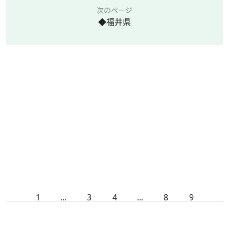
次のページ
◆福井県
1
...
3
4
...
8
9