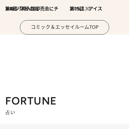
2026.7.30
第8回「同人誌即売会にチャレンジ その2」
2026.7.30
第15話 アイス
コミック＆エッセイルームTOP
FORTUNE
占い