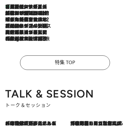
【厳選旅コスメ】「多機能アイテムがメイン！」旅好き美容エディターが選んだ夏旅ベストコスメを発表【Mサイズジップ】
2026.8.7
2026.8.6
「荷物が増えるほど旅ストレスは増す」美容ジャーナリストがたどり着いた最終結論。“化粧品を劇的に減らす”感動の凝縮美容とは
2026.8.6
「旅先には金髪ウィッグを持参」日本と同じメイクでは損してる!? 美容ジャーナリストが提案する“掟破りの旅美容”とは
2026.8.6
【厳選旅コスメ】「身軽さ＆UV対策重視！」ヘアアーティストshucoが選んだ夏旅ベストコスメを発表【Mサイズジップ】
2026.8.5
【厳選旅コスメ】国内をあちこち移動する河井菜摘が選んだ夏旅ベストコスメ発表！「リラックスアイテムはマスト」【Mサイズジップ】
2026.8.4
【厳選旅コスメ】「紫外線＆乾燥対策しながらメイク感も！」ヘア＆メイクGeorgeが選んだ夏旅ベストコスメを発表！【Mサイズジップ】
特集 TOP
TALK & SESSION
トーク＆セッション
2026.8.3
「今後値上げがあるとすれば…」「リスクがあるのは今年の冬」エネルギー専門家が語る、ホルムズ海峡封鎖が家庭にもたらす“ある心配”
2026.8.3
「住宅建てられない…」「サーチャージ料の高値が続いている」ホルムズ海峡封鎖による影響はいつまで続く？《エネルギー専門家に聞く“どうなる日本の暮らし”》