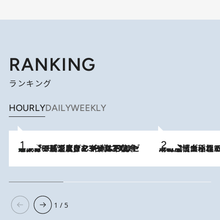
RANKING
ランキング
HOURLY
DAILY
WEEKLY
メントールやエタノールは不使用。ピジョンより、マイルドな冷感成分で肌温度をマイナス3℃まで下げる「ごきげんクール ひんやりアクアミスト」を3名様にプレゼント
2026.8.7
2026.8.5
下町風情あふれる台北屈指の人気エリア・大稲埕でセンスのいい台湾土産《ヴィン
1 / 5