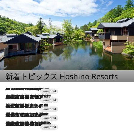
新着トピックス Hoshino Resorts
【トンボの足水浴】ヒノキの香りに包まれて涼感マックス！約13℃の湧水かけ流しを避暑地「星野温泉 トンボの湯」で体験
10 Hours Ago
2026.7.31
【ホテル帰省】という選択肢をOMOが提案。家族とほどよい距離を保つには「昼は実家、夜は気兼ねなくホテルで！」
2026.7.24
【夏限定ディナーコース】旬を迎える稚鮎や花ズッキーニなどをイタリア・トスカーナの郷土料理の手法で満喫！
2026.7.17
「土佐和ハーブかき氷」がOMO7高知に登場！生姜、山椒、大葉など目にも舌にも涼を呼ぶ郷土の味
2026.7.10
NEW OPEN！【界 草津】名湯の地に誕生。趣の異なる2種の温泉と上州ならではの会席・蕎麦割烹など美食を味わう究極の癒やし旅