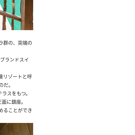
ラ群の、突端の
ブランドスイ
達リゾートと呼
のだ。
テラスをもつ。
正面に鎮座。
めることができ