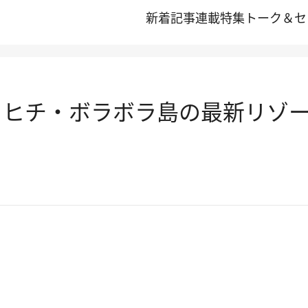
新着記事
連載
特集
トーク＆セ
タヒチ・ボラボラ島の最新リゾ