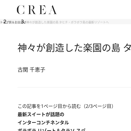
トップ
旅＆お出かけ
神々が創造した楽園の島 タヒチ・ボラボラ島の最新リゾートへ
神々が創造した楽園の島 
古関 千恵子
この記事を1ページ目から読む（2/3ページ目）
最新スイートが話題の
インターコンチネンタル
ボラボラ リゾート＆タラソ スパ