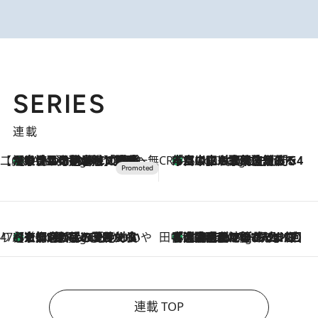
SERIES
連載
【CREA×星野リゾート】唯一無二。癒しと発見が待つ場所へ
【トンボの足水浴】ヒノキの香りに包まれて涼感マックス！約13℃の湧水かけ流しを避暑地「星野温泉 トンボの湯」で体験
4 Hours Ago
CREA'S CHOICE
「立川にも歌舞伎があるんだよ」 片岡仁左衛門・市川中車ら豪華座組みで4年目の立川立飛歌舞伎へ
6 Hours Ago
47都道府県の手みやげ ひんやりスイーツで夏を満喫
【京都府】この夏絶対食べたい 冷やしておいしいおやつ3選 ひと口目から心を掴む新緑のテリーヌ
6 Hours Ago
田中稲の勝手に再ブーム
「湘南乃風に憧れて」観客大盛上がりの“タオル回し”に、ラッパー顔負けの高速歌唱まで…さだまさし（74）のアグレッシブすぎる現在地
11 Hours Ago
連載 TOP