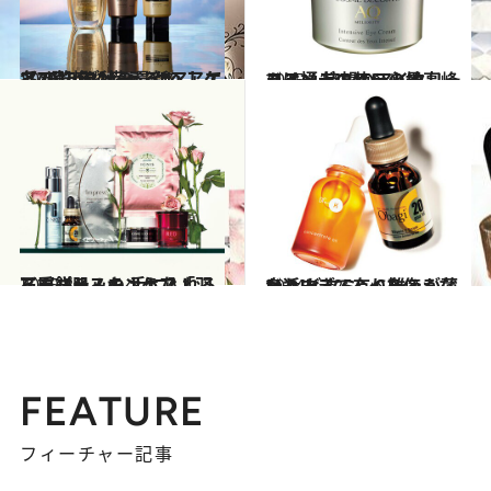
2015.10.10
【2015年 秋の最新ヘアケア7選】ダメージケアして冬の乾燥に備える！
ビューティ＆ヘルス
2015.11.11
コスメデコルテの最高峰ライン 待望のアイクリームは極上の使い心地
ビューティ＆ヘルス
2015.2.3
石原さとみのような「羽二重餅肌」を 手に入れるスーパースキンケア！
ビューティ＆ヘルス
2014.4.22
身近すぎて有り難みが薄い？ ビタミンCを侮るなかれ!!
ビューティ＆ヘルス
FEATURE
フィーチャー記事