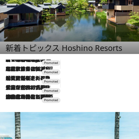
新着トピックス Hoshino Resorts
【トンボの足水浴】ヒノキの香りに包まれて涼感マックス！約13℃の湧水かけ流しを避暑地「星野温泉 トンボの湯」で体験
4 Hours Ago
2026.7.31
【ホテル帰省】という選択肢をOMOが提案。家族とほどよい距離を保つには「昼は実家、夜は気兼ねなくホテルで！」
2026.7.24
【夏限定ディナーコース】旬を迎える稚鮎や花ズッキーニなどをイタリア・トスカーナの郷土料理の手法で満喫！
2026.7.17
「土佐和ハーブかき氷」がOMO7高知に登場！生姜、山椒、大葉など目にも舌にも涼を呼ぶ郷土の味
2026.7.10
NEW OPEN！【界 草津】名湯の地に誕生。趣の異なる2種の温泉と上州ならではの会席・蕎麦割烹など美食を味わう究極の癒やし旅