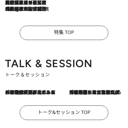
2026.8.5
【厳選旅コスメ】国内をあちこち移動する河井菜摘が選んだ夏旅ベストコスメ発表！「リラックスアイテムはマスト」【Mサイズジップ】
2026.8.4
【厳選旅コスメ】「紫外線＆乾燥対策しながらメイク感も！」ヘア＆メイクGeorgeが選んだ夏旅ベストコスメを発表！【Mサイズジップ】
特集 TOP
TALK & SESSION
トーク＆セッション
2026.8.3
「今後値上げがあるとすれば…」「リスクがあるのは今年の冬」エネルギー専門家が語る、ホルムズ海峡封鎖が家庭にもたらす“ある心配”
2026.8.3
「住宅建てられない…」「サーチャージ料の高値が続いている」ホルムズ海峡封鎖による影響はいつまで続く？《エネルギー専門家に聞く“どうなる日本の暮らし”》
トーク&セッション TOP