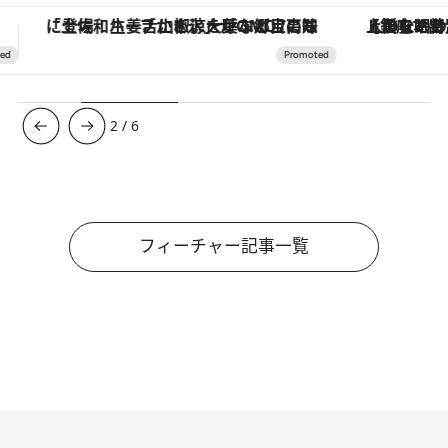
【銀座で出合う最旬美容】美髪ケアや上質な眠り…セルフケアのアップデートから、特別な名入れギフトまで。大人のための「ReFa GINZA」クルーズ
3
/
6
フィーチャー記事一覧