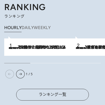
RANKING
ランキング
HOURLY
DAILY
WEEKLY
2026.8.5
【阿川佐和子さんの年とる力】なぜ70代で始めた趣味は“こんなに楽しい”のか？ ピアノ、俳句…スランプに陥っても続けられる“ある秘訣”とは
2026.8.3
慶應幼稚舎の図書室からテレビの世界に飛び込んだ阿川佐和子（72）、「N
1 / 5
ランキング一覧