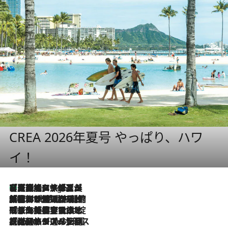
CREA 2026年夏号 やっぱり、ハワ
イ！
【厳選旅コスメ】「多機能アイテムがメイン！」旅好き美容エディターが選んだ夏旅ベストコスメを発表【Mサイズジップ】
6 Hours Ago
2026.8.6
「荷物が増えるほど旅ストレスは増す」美容ジャーナリストがたどり着いた最終結論。“化粧品を劇的に減らす”感動の凝縮美容とは
2026.8.6
「旅先には金髪ウィッグを持参」日本と同じメイクでは損してる!? 美容ジャーナリストが提案する“掟破りの旅美容”とは
2026.8.6
【厳選旅コスメ】「身軽さ＆UV対策重視！」ヘアアーティストshucoが選んだ夏旅ベストコスメを発表【Mサイズジップ】