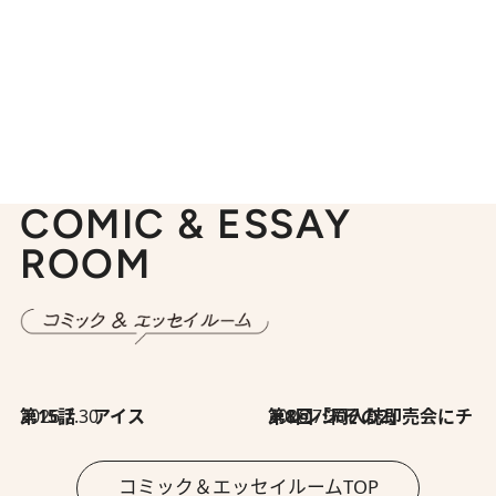
COMIC & ESSAY
ROOM
2026.7.30
第15話 アイス
2026.7.30
第8回「同人誌即売会にチャレンジ その2」
コミック＆エッセイルームTOP