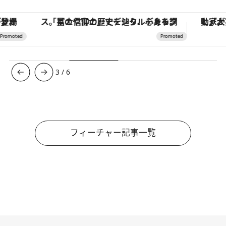
「星のや富士」でデジタルデトックス。冨士信仰の歴史を辿り、心身を調える。
3
/
6
フィーチャー記事一覧