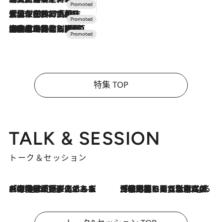
2026.7.17
「土佐和ハーブかき氷」がOMO7高知に登場！生姜、山椒、大葉など目にも舌にも涼を呼ぶ郷土の味
2026.7.10
NEW OPEN！【界 草津】名湯の地に誕生。趣の異なる2種の温泉と上州ならではの会席・蕎麦割烹など美食を味わう究極の癒やし旅
特集 TOP
TALK & SESSION
トーク＆セッション
2026.8.3
「今後値上げがあるとすれば…」「リスクがあるのは今年の冬」エネルギー専門家が語る、ホルムズ海峡封鎖が家庭にもたらす“ある心配”
2026.8.3
「住宅建てられない…」「サーチャージ料の高値が続いている」ホルムズ海峡封鎖による影響はいつまで続く？《エネルギー専門家に聞く“どうなる日本の暮らし”》