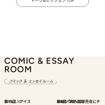
トーク&セッション TOP
COMIC & ESSAY
ROOM
2026.7.30
第15話 アイス
2026.7.30
第8回「同人誌即売会にチャレンジ その2」