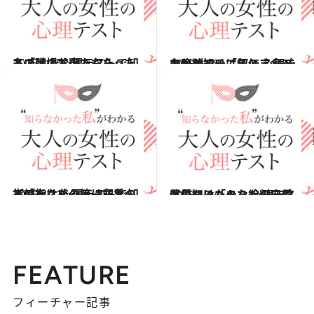
2015.3.15
スズメのお宿でもらったものは？ 心理テストで知る「職場でのあなた」
占い
2015.2.28
お腹がすいてるとき食べたいランチは何？ 心理テストで知る「評価アップの秘訣」
占い
2015.2.21
指輪をはめるのは右手のどの指？ 心理テストで知る「あなたの第一印象」
占い
2015.1.24
買いたいものを給料日前に見つけたら？ 心理テストで知る「あなたの恋愛体質」
占い
FEATURE
フィーチャー記事