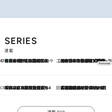
SERIES
連載
47都道府県の手みやげ ひんやりスイーツで夏を満喫
【兵庫県】この夏絶対食べたい 冷やしておいしいおやつ3選 淡路島の恵みをジェラートに集約
2026.8.8
【CREA×星野リゾート】唯一無二。癒しと発見が待つ場所へ
2026.8.7
【トンボの足水浴】ヒノキの香りに包まれて涼感マックス！約13℃の湧水かけ流しを避暑地「星野温泉 トンボの湯」で体験
CREA'S CHOICE
2026.8.7
「立川にも歌舞伎があるんだよ」 片岡仁左衛門・市川中車ら豪華座組みで4年目の立川立飛歌舞伎へ
田中稲の勝手に再ブーム
2026.8.7
「湘南乃風に憧れて」観客大盛上がりの“タオル回し”に、ラッパー顔負けの高速歌唱まで…さだまさし（74）のアグレッシブすぎる現在地