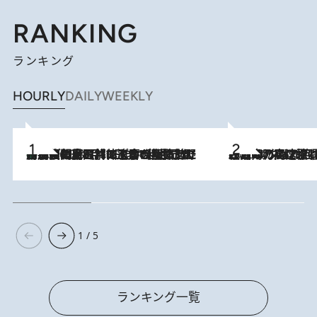
RANKING
ランキング
HOURLY
DAILY
WEEKLY
「最後に見られてよかった」上野動物園の東園パンダ舎が解体前に特別公開。8月16日まで延長されたパネル展と共に辿る“半世紀”のパンダ飼育《解体工事の図面あり》
2026.8.8
2026.8.7
「湘南乃風に憧れて」観客大盛上がりの“タオル回し”に、ラッパー顔負けの高速歌唱まで…さだまさし（74）のアグレッシブすぎる現在地
1 / 5
ランキング一覧