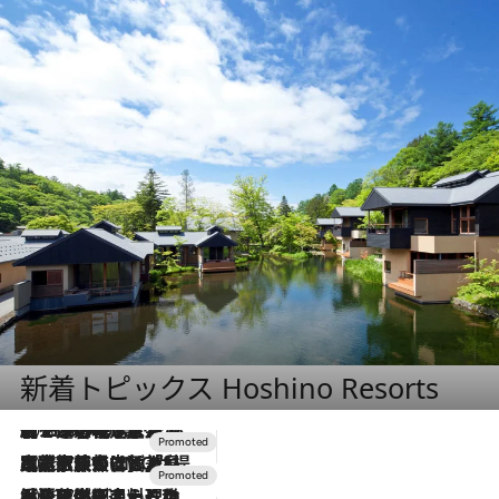
新着トピックス Hoshino Resorts
2026.8.7
【トンボの足水浴】ヒノキの香りに包まれて涼感マックス！約13℃の湧水かけ流しを避暑地「星野温泉 トンボの湯」で体験
2026.7.31
【ホテル帰省】という選択肢をOMOが提案。家族とほどよい距離を保つには「昼は実家、夜は気兼ねなくホテルで！」
2026.7.24
【夏限定ディナーコース】旬を迎える稚鮎や花ズッキーニなどをイタリア・トスカーナの郷土料理の手法で満喫！