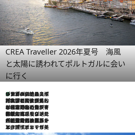
CREA Traveller 2026年夏号 海風
と太陽に誘われてポルトガルに会い
に行く
リスボンの絶品スイーツ「パステル・デ・ナタ」とは？ポルトガル伝統の奥深い世界へ
2026.8.8
2026.7.27
「私の祖国はポルトガル語です」国民的詩人フェルナンド・ペソアと、彼が愛した文学の街を歩く
2026.7.26
ポルトガル近海が育む極上の海の幸。キリリと冷えた白ワインと愉しむ、シーフード専門店の贅沢
2026.7.22
伝統の味をモダンに昇華。高感度な地元客が集う、リスボンの最旬ガストロノミー
2026.7.21
大航海時代の栄華から、震災、独裁、そして革命へ。ポルトガル・首都リスボンの石畳に刻まれた「歴史の光と影」
2026.7.13
エッセイ・ヤマザキマリ「慎ましくも美しき国 ポルトガル」