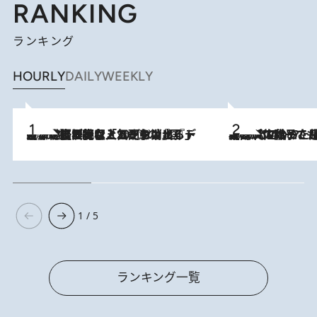
RANKING
ランキング
HOURLY
DAILY
WEEKLY
2026.8.5
【なぜ吉沢亮は「気配を消せる」のか？】興行収入208億の『国宝』を経て挑むミュージカル『ディア・エヴァン・ハンセン』。トップ俳優が舞台上でさらけ出した“孤独”とは
2026.8.5
【阿川佐和子さんの年とる力】なぜ70代で始めた趣味は“こんなに楽しい”のか？ ピアノ、俳句…スランプに陥っても続けられる“ある秘訣”とは
1 / 5
ランキング一覧