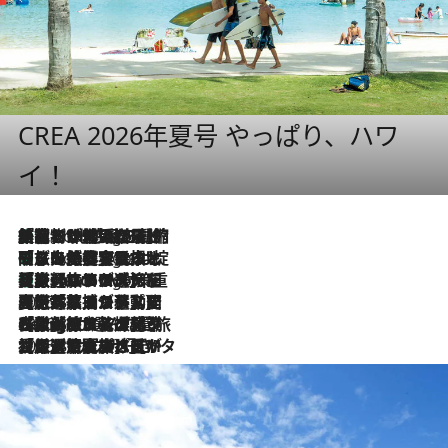
CREA 2026年夏号 やっぱり、ハワ
イ！
「荷物が増えるほど旅ストレスは増す」美容ジャーナリストがたどり着いた最終結論。“化粧品を劇的に減らす”感動の凝縮美容とは
9 Hours Ago
「旅先には金髪ウィッグを持参」日本と同じメイクでは損してる!? 美容ジャーナリストが提案する“掟破りの旅美容”とは
9 Hours Ago
【厳選旅コスメ】「身軽さ＆UV対策重視！」ヘアアーティストshucoが選んだ夏旅ベストコスメを発表【Mサイズジップ】
9 Hours Ago
2026.8.5
【厳選旅コスメ】国内をあちこち移動する河井菜摘が選んだ夏旅ベストコスメ発表！「リラックスアイテムはマスト」【Mサイズジップ】
2026.8.4
【厳選旅コスメ】「紫外線＆乾燥対策しながらメイク感も！」ヘア＆メイクGeorgeが選んだ夏旅ベストコスメを発表！【Mサイズジップ】
2026.8.3
【厳選旅コスメ】「保湿もタイパ重視！」“サウナ好き”タレント清水みさとが愛用する夏旅ベストコスメを発表！【Mサイズジップ】