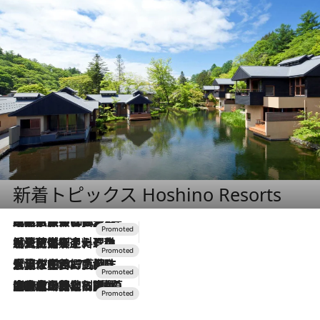
新着トピックス Hoshino Resorts
2026.7.31
【ホテル帰省】という選択肢をOMOが提案。家族とほどよい距離を保つには「昼は実家、夜は気兼ねなくホテルで！」
2026.7.24
【夏限定ディナーコース】旬を迎える稚鮎や花ズッキーニなどをイタリア・トスカーナの郷土料理の手法で満喫！
2026.7.17
「土佐和ハーブかき氷」がOMO7高知に登場！生姜、山椒、大葉など目にも舌にも涼を呼ぶ郷土の味
2026.7.10
NEW OPEN！【界 草津】名湯の地に誕生。趣の異なる2種の温泉と上州ならではの会席・蕎麦割烹など美食を味わう究極の癒やし旅