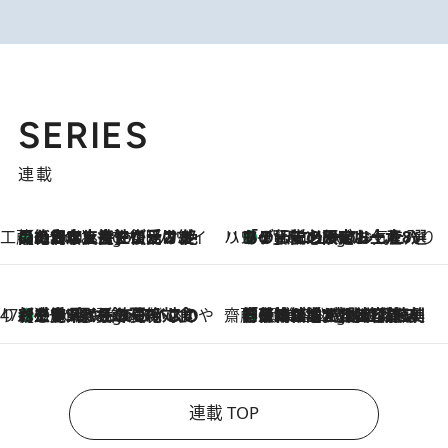
SERIES
連載
工藤まやのおもてなしハワイ
【ハワイ土産】ローカルの絶大な支持で復活！ 絶品の幻クッキー《元ファンの日本人女性が受け継いだ名店》
9 Hours Ago
ハワイ賢者 リサのお気に入りリスト
あの伝説の限定トートも！ リニューアルした「ディーン＆デルーカ ハワイ」で必須のお土産8選
9 Hours Ago
47都道府県の手みやげ ひんやりスイーツで夏を満喫
【三重県】この夏絶対食べたい 冷やしておいしいおやつ3選 お餅×アイスの新感覚スイーツ
9 Hours Ago
齋藤 薫 美容脳ルネサンス
「荷物が増えるほど旅ストレスは増す」美容ジャーナリストがたどり着いた最終結論。“化粧品を劇的に減らす”感動の凝縮美容とは
9 Hours Ago
連載 TOP