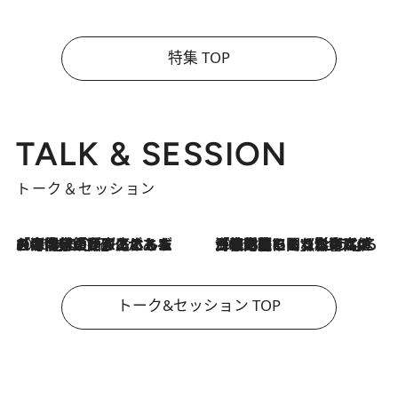
特集 TOP
TALK & SESSION
トーク＆セッション
2026.8.3
「今後値上げがあるとすれば…」「リスクがあるのは今年の冬」エネルギー専門家が語る、ホルムズ海峡封鎖が家庭にもたらす“ある心配”
2026.8.3
「住宅建てられない…」「サーチャージ料の高値が続いている」ホルムズ海峡封鎖による影響はいつまで続く？《エネルギー専門家に聞く“どうなる日本の暮らし”》
トーク&セッション TOP