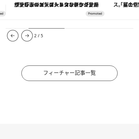
「星のや富士」でデジタルデトックス。冨士信仰の歴史を辿り、心身を調える。
【夏限定ディナーコース】旬を迎
3
/
5
フィーチャー記事一覧