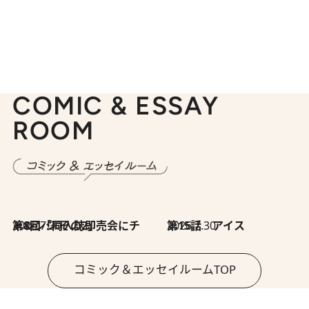
COMIC & ESSAY
ROOM
2026.7.30
第8回「同人誌即売会にチャレンジ その2」
2026.7.30
第15話 アイス
コミック＆エッセイルームTOP