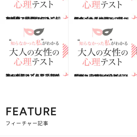
2015.2.15
ひとりで観たいのはどんな映画？ 心理テストで知る「今、必要なもの」
占い
2015.2.1
モーニングセット、何から食べる？ 心理テストで知る「仕事仲間との関係」
占い
2015.1.31
箱の中にはどんなプレゼントが入ってる？ 心理テストで知る「必要な友だち」
占い
2015.1.10
生まれ変わるならどんな動物？ 心理テストで知る「グループ内の役割」
占い
FEATURE
フィーチャー記事