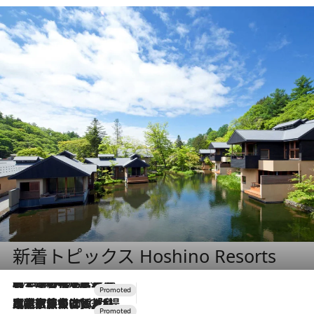
新着トピックス Hoshino Resorts
2026.8.7
【トンボの足水浴】ヒノキの香りに包まれて涼感マックス！約13℃の湧水かけ流しを避暑地「星野温泉 トンボの湯」で体験
2026.7.31
【ホテル帰省】という選択肢をOMOが提案。家族とほどよい距離を保つには「昼は実家、夜は気兼ねなくホテルで！」