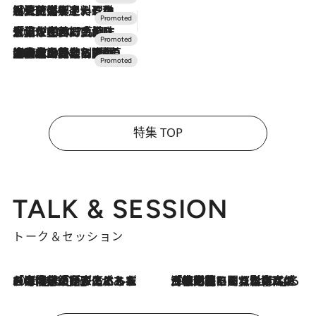
2026.7.24
【夏限定ディナーコース】旬を迎える稚鮎や花ズッキーニなどをイタリア・トスカーナの郷土料理の手法で満喫！
2026.7.17
「土佐和ハーブかき氷」がOMO7高知に登場！生姜、山椒、大葉など目にも舌にも涼を呼ぶ郷土の味
2026.7.10
NEW OPEN！【界 草津】名湯の地に誕生。趣の異なる2種の温泉と上州ならではの会席・蕎麦割烹など美食を味わう究極の癒やし旅
特集 TOP
TALK & SESSION
トーク＆セッション
2026.8.3
「今後値上げがあるとすれば…」「リスクがあるのは今年の冬」エネルギー専門家が語る、ホルムズ海峡封鎖が家庭にもたらす“ある心配”
2026.8.3
「住宅建てられない…」「サーチャージ料の高値が続いている」ホルムズ海峡封鎖による影響はいつまで続く？《エネルギー専門家に聞く“どうなる日本の暮らし”》