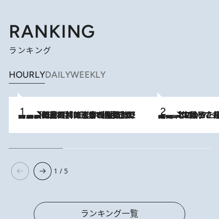
RANKING
ランキング
HOURLY
DAILY
WEEKLY
「最後に見られてよかった」上野動物園の東園パンダ舎が解体前に特別公開。8月16日まで延長されたパネル展と共に辿る“半世紀”のパンダ飼育《解体工事の図面あり》
2026.8.8
2026.8.5
【阿川佐和子さんの年とる力】なぜ70代で始めた趣味は“こんなに楽しい”のか？ ピアノ、俳句…スランプに陥っても続けられる“ある秘訣”とは
1 / 5
ランキング一覧