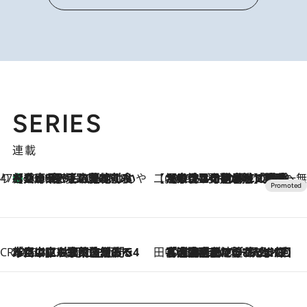
SERIES
連載
47都道府県の手みやげ ひんやりスイーツで夏を満喫
【兵庫県】この夏絶対食べたい 冷やしておいしいおやつ3選 淡路島の恵みをジェラートに集約
2026.8.8
【CREA×星野リゾート】唯一無二。癒しと発見が待つ場所へ
2026.8.7
【トンボの足水浴】ヒノキの香りに包まれて涼感マックス！約13℃の湧水かけ流しを避暑地「星野温泉 トンボの湯」で体験
CREA'S CHOICE
2026.8.7
「立川にも歌舞伎があるんだよ」 片岡仁左衛門・市川中車ら豪華座組みで4年目の立川立飛歌舞伎へ
田中稲の勝手に再ブーム
2026.8.7
「湘南乃風に憧れて」観客大盛上がりの“タオル回し”に、ラッパー顔負けの高速歌唱まで…さだまさし（74）のアグレッシブすぎる現在地