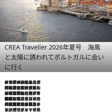
CREA Traveller 2026年夏号 海風
と太陽に誘われてポルトガルに会い
に行く
リスボンの絶品スイーツ「パステル・デ・ナタ」とは？ポルトガル伝統の奥深い世界へ
2026.8.8
2026.7.27
「私の祖国はポルトガル語です」国民的詩人フェルナンド・ペソアと、彼が愛した文学の街を歩く
2026.7.26
ポルトガル近海が育む極上の海の幸。キリリと冷えた白ワインと愉しむ、シーフード専門店の贅沢
2026.7.22
伝統の味をモダンに昇華。高感度な地元客が集う、リスボンの最旬ガストロノミー
2026.7.21
大航海時代の栄華から、震災、独裁、そして革命へ。ポルトガル・首都リスボンの石畳に刻まれた「歴史の光と影」
2026.7.13
エッセイ・ヤマザキマリ「慎ましくも美しき国 ポルトガル」