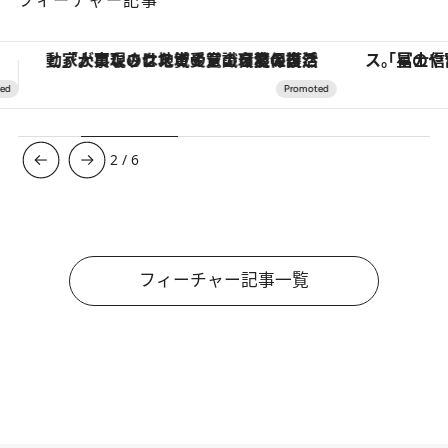
「星のや富士」でデジタルデトックス。冨士信仰の歴史を辿り、心身を調える。
【夏限定ディナーコース】旬を迎
3
/
6
フィーチャー記事一覧