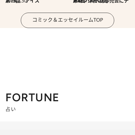
2026.7.30
第15話 アイス
2026.7.30
第8回「同人誌即売会にチャレンジ その2」
コミック＆エッセイルームTOP
FORTUNE
占い