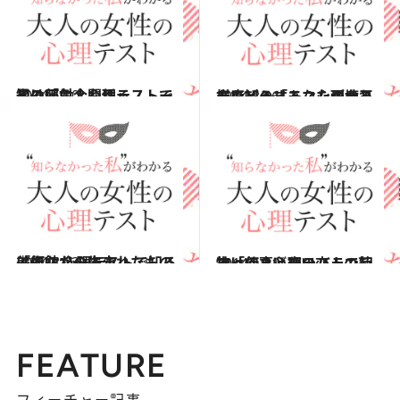
2014.5.10
黒の服に合わせるストールは何色？心理テストで知る「対人関係」
占い
2014.8.16
テレビのリモコンが壊れたらどうする？心理テストで知る「あなたの女王様度」
占い
2014.8.23
美術館から盗まれたものは何？ 心理テストで知る「あなたの失恋」
占い
2014.6.21
持ってあげたい恋人の荷物は何？心理テストで知る「仕事と恋のバランス」
占い
FEATURE
フィーチャー記事