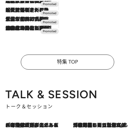
2026.7.31
【ホテル帰省】という選択肢をOMOが提案。家族とほどよい距離を保つには「昼は実家、夜は気兼ねなくホテルで！」
2026.7.24
【夏限定ディナーコース】旬を迎える稚鮎や花ズッキーニなどをイタリア・トスカーナの郷土料理の手法で満喫！
2026.7.17
「土佐和ハーブかき氷」がOMO7高知に登場！生姜、山椒、大葉など目にも舌にも涼を呼ぶ郷土の味
2026.7.10
NEW OPEN！【界 草津】名湯の地に誕生。趣の異なる2種の温泉と上州ならではの会席・蕎麦割烹など美食を味わう究極の癒やし旅
特集 TOP
TALK & SESSION
トーク＆セッション
2026.8.3
「今後値上げがあるとすれば…」「リスクがあるのは今年の冬」エネルギー専門家が語る、ホルムズ海峡封鎖が家庭にもたらす“ある心配”
2026.8.3
「住宅建てられない…」「サーチャージ料の高値が続いている」ホルムズ海峡封鎖による影響はいつまで続く？《エネルギー専門家に聞く“どうなる日本の暮らし”》