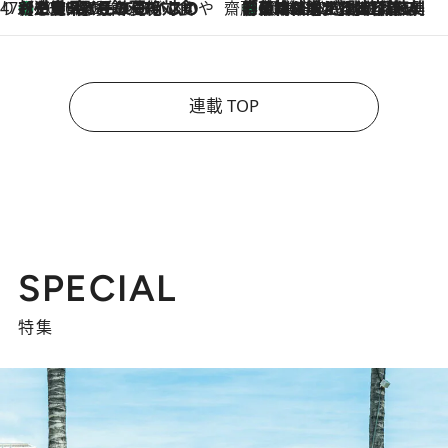
47都道府県の手みやげ ひんやりスイーツで夏を満喫
【三重県】この夏絶対食べたい 冷やしておいしいおやつ3選 お餅×アイスの新感覚スイーツ
2026.8.6
齋藤 薫 美容脳ルネサンス
「荷物が増えるほど旅ストレスは増す」美容ジャーナリストがたどり着いた最終結論。“化粧品を劇的に減らす”感動の凝縮美容とは
2026.8.6
連載 TOP
SPECIAL
特集