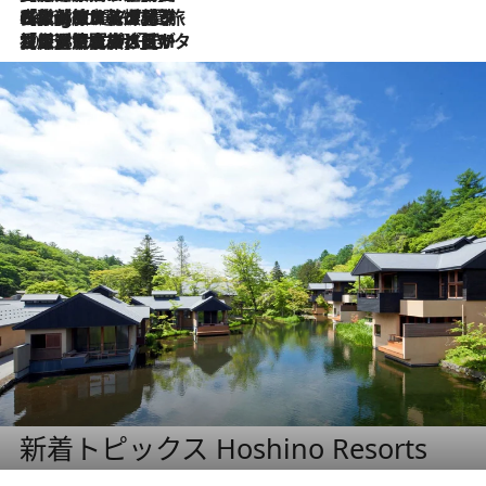
2026.8.4
【厳選旅コスメ】「紫外線＆乾燥対策しながらメイク感も！」ヘア＆メイクGeorgeが選んだ夏旅ベストコスメを発表！【Mサイズジップ】
2026.8.3
【厳選旅コスメ】「保湿もタイパ重視！」“サウナ好き”タレント清水みさとが愛用する夏旅ベストコスメを発表！【Mサイズジップ】
新着トピックス Hoshino Resorts