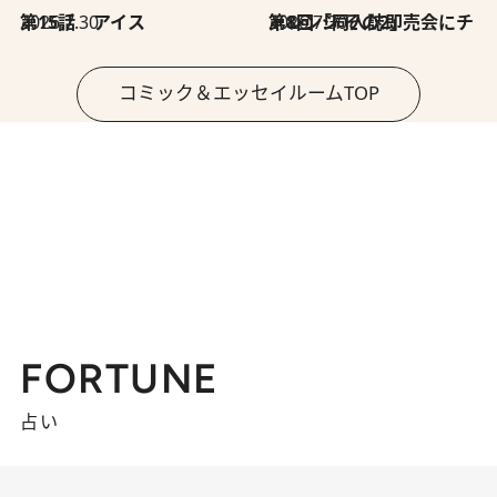
2026.7.30
第15話 アイス
2026.7.30
第8回「同人誌即売会にチャレンジ その2」
コミック＆エッセイルームTOP
FORTUNE
占い