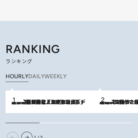
RANKING
ランキング
HOURLY
DAILY
WEEKLY
2026.8.5
【なぜ吉沢亮は「気配を消せる」のか？】興行収入208億の『国宝』を経て挑むミュージカル『ディア・エヴァン・ハンセン』。トップ俳優が舞台上でさらけ出した“孤独”とは
2026.8.5
【阿川佐和子さんの年とる力】なぜ70代で始めた趣味は“こんなに楽しい”のか？ ピアノ、俳句…スランプに陥っても続けられる“ある秘訣”とは
1 / 5