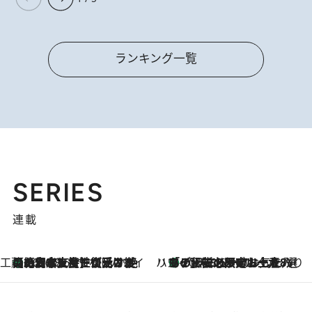
ランキング一覧
SERIES
連載
工藤まやのおもてなしハワイ
【ハワイ土産】ローカルの絶大な支持で復活！ 絶品の幻クッキー《元ファンの日本人女性が受け継いだ名店》
2026.8.6
ハワイ賢者 リサのお気に入りリスト
あの伝説の限定トートも！ リニューアルした「ディーン＆デルーカ ハワイ」で必須のお土産8選
2026.8.6