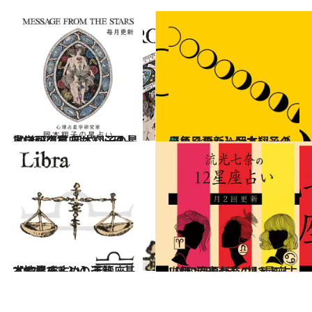
2026.7.31
《ほかの星座も》心理占星学研究家 岡本翔子の星占い
占い
【毎日更新】岡本翔子の日めくりムーンカレンダー
占い
4 Hours Ago
2021.12.1
【12星座占い】天秤座（てんびん）の運勢、基本性格まとめ
占い
2026.7.29
【月2回更新】“視える占い師”流光七奈の12星座占い
占い