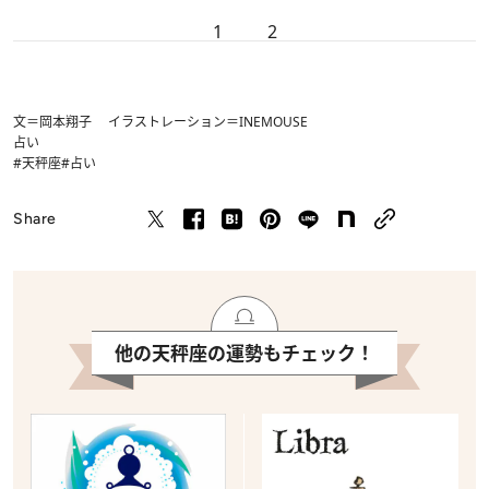
1
2
文＝岡本翔子 イラストレーション＝INEMOUSE
占い
#天秤座
#占い
Share
他の天秤座の運勢もチェック！