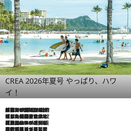
CREA 2026年夏号 やっぱり、ハワ
イ！
「荷物が増えるほど旅ストレスは増す」美容ジャーナリストがたどり着いた最終結論。“化粧品を劇的に減らす”感動の凝縮美容とは
2026.8.6
「旅先には金髪ウィッグを持参」日本と同じメイクでは損してる!? 美容ジャーナリストが提案する“掟破りの旅美容”とは
2026.8.6
【厳選旅コスメ】「身軽さ＆UV対策重視！」ヘアアーティストshucoが選んだ夏旅ベストコスメを発表【Mサイズジップ】
2026.8.6
2026.8.5
【厳選旅コスメ】国内をあちこち移動する河井菜摘が選んだ夏旅ベストコスメ発表！「リラックスアイテムはマスト」【Mサイズジップ】