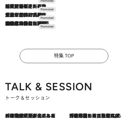
2026.7.24
【夏限定ディナーコース】旬を迎える稚鮎や花ズッキーニなどをイタリア・トスカーナの郷土料理の手法で満喫！
2026.7.17
「土佐和ハーブかき氷」がOMO7高知に登場！生姜、山椒、大葉など目にも舌にも涼を呼ぶ郷土の味
2026.7.10
NEW OPEN！【界 草津】名湯の地に誕生。趣の異なる2種の温泉と上州ならではの会席・蕎麦割烹など美食を味わう究極の癒やし旅
特集 TOP
TALK & SESSION
トーク＆セッション
2026.8.3
「今後値上げがあるとすれば…」「リスクがあるのは今年の冬」エネルギー専門家が語る、ホルムズ海峡封鎖が家庭にもたらす“ある心配”
2026.8.3
「住宅建てられない…」「サーチャージ料の高値が続いている」ホルムズ海峡封鎖による影響はいつまで続く？《エネルギー専門家に聞く“どうなる日本の暮らし”》