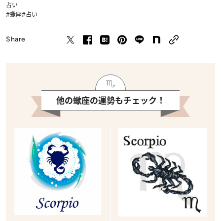
占い
#蠍座
#占い
Share
他の蠍座の運勢もチェック！