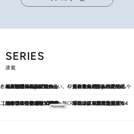
SERIES
連載
そおだよおこの関西おいしい、おやつ紀行
［大阪府箕面市］一皿一皿目の前で仕上げられる、料理を巧みに組み込んだアシェットデセールコース「ミチル アシェット デセール（Michiru assiette dessert）」
6 Hours Ago
47都道府県の手みやげ ひんやりスイーツで夏を満喫
【和歌山県】この夏絶対食べたい 冷やしておいしいおやつ3選 みかんがごろっと丸ごと入ったジュレ
6 Hours Ago
【CREA×星野リゾート】唯一無二。癒しと発見が待つ場所へ
2026.8.7
【トンボの足水浴】ヒノキの香りに包まれて涼感マックス！約13℃の湧水かけ流しを避暑地「星野温泉 トンボの湯」で体験
CREA'S CHOICE
2026.8.7
「立川にも歌舞伎があるんだよ」 片岡仁左衛門・市川中車ら豪華座組みで4年目の立川立飛歌舞伎へ