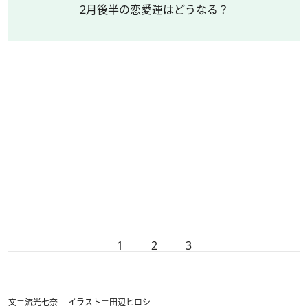
2月後半の恋愛運はどうなる？
1
2
3
文＝流光七奈 イラスト＝田辺ヒロシ