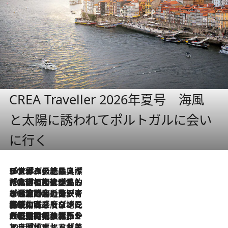
CREA Traveller 2026年夏号 海風
と太陽に誘われてポルトガルに会い
に行く
2026.8.8
リスボンの絶品スイーツ「パステル・デ・ナタ」とは？ポルトガル伝統の奥深い世界へ
2026.7.27
「私の祖国はポルトガル語です」国民的詩人フェルナンド・ペソアと、彼が愛した文学の街を歩く
2026.7.26
ポルトガル近海が育む極上の海の幸。キリリと冷えた白ワインと愉しむ、シーフード専門店の贅沢
2026.7.22
伝統の味をモダンに昇華。高感度な地元客が集う、リスボンの最旬ガストロノミー
2026.7.21
大航海時代の栄華から、震災、独裁、そして革命へ。ポルトガル・首都リスボンの石畳に刻まれた「歴史の光と影」
2026.7.13
エッセイ・ヤマザキマリ「慎ましくも美しき国 ポルトガル」