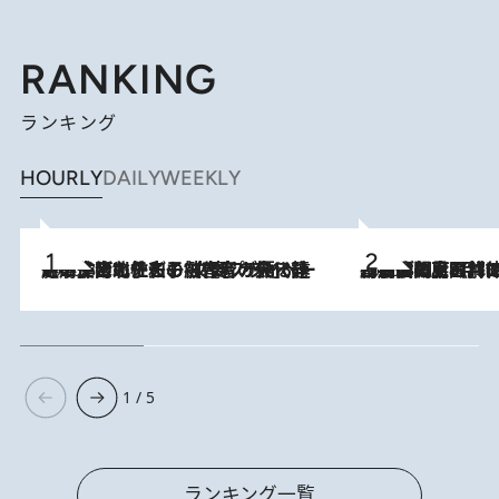
RANKING
ランキング
HOURLY
DAILY
WEEKLY
2026.8.3
《「文士の子ども被害者の会」発足！》阿川佐和子（72）が語る遠藤周作に北杜夫、劇作家・矢代静一の子どもたちの“文豪プライベート事件簿”
2026.8.8
「最後に見られてよかった」上野動物園の東園パンダ舎が解体前に特別公開。8月16日まで延長されたパネル展と共に辿る“半世紀”のパンダ飼育《解体工事の図面あり》
1 / 5
ランキング一覧