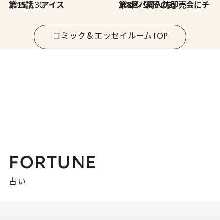
2026.7.30
第15話 アイス
2026.7.30
第8回「同人誌即売会にチャレンジ その2」
コミック＆エッセイルームTOP
FORTUNE
占い