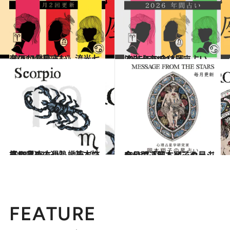
2026.7.29
《ほかの星座も》流光七奈の12星座占い
占い
2025.12.17
流光七奈の12星座占い 2026年の全体運
占い
2021.12.1
【12星座占い】蠍座（さそり座）の運勢、基本性格まとめ
占い
2026.7.31
今月の運勢＆メッセージを公開「岡本翔子の星占い」
占い
FEATURE