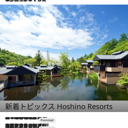
新着トピックス Hoshino Resorts
2026.8.7
【トンボの足水浴】ヒノキの香りに包まれて涼感マックス！約13℃の湧水かけ流しを避暑地「星野温泉 トンボの湯」で体験
2026.7.31
【ホテル帰省】という選択肢をOMOが提案。家族とほどよい距離を保つには「昼は実家、夜は気兼ねなくホテルで！」