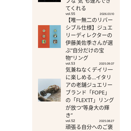
ブな“気”も運んでき
てくれる
vol.55
2026.03.10
【唯一無二のリバー
シブル仕様】ジュエ
リーディレクターの
伊藤美佐季さんが選
ぶ“自分だけの宝
物”リング
vol.53
2025.09.07
気兼ねなくデイリ一
に楽しめる…イタリ
アの老舗ジュエリー
ブランド「FOPE」
の「FLEX’IT」リング
が放つ“等身大の輝
き”
vol.52
2025.08.27
頑張る自分へのご褒