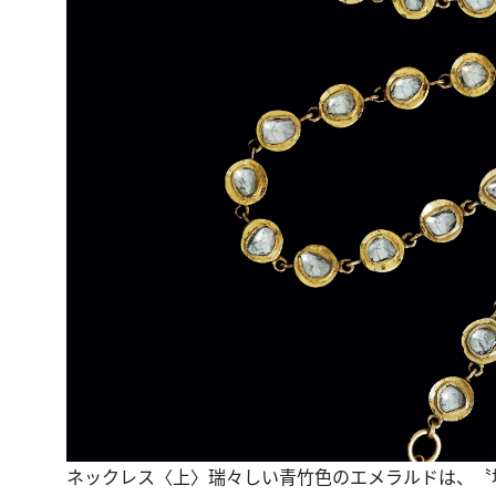
ネックレス〈上〉瑞々しい青竹色のエメラルドは、〝