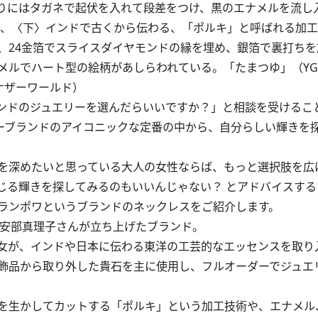
りにはタガネで起伏を入れて段差をつけ、黒のエナメルを流し
000円、〈下〉インドで古くから伝わる、「ポルキ」と呼ばれる加
、24金箔でスライスダイヤモンドの縁を埋め、銀箔で裏打ちを
メルでハート型の絵柄があしらわれている。「たまつゆ」（YG
アナザーワールド）
ンドのジュエリーを選んだらいいですか？」と相談を受けるこ
ーブランドのアイコニックな定番の中から、自分らしい輝きを
を深めたいと思っている大人の女性ならば、もっと選択肢を広
じる輝きを探してみるのもいいんじゃない？ とアドバイスする
ランポワというブランドのネックレスをご紹介します。
の安部真理子さんが立ち上げたブランド。
女が、インドや日本に伝わる東洋の工芸的なエッセンスを取り
飾品から取り外した貴石を主に使用し、フルオーダーでジュエ
を生かしてカットする「ポルキ」という加工技術や、エナメル