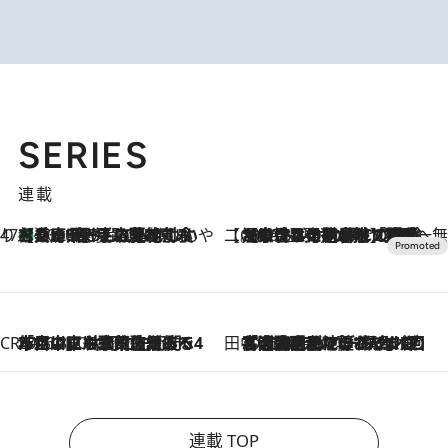
SERIES
連載
47都道府県の手みやげ ひんやりスイーツで夏を満喫
【兵庫県】この夏絶対食べたい 冷やしておいしいおやつ3選 淡路島の恵みをジェラートに集約
2026.8.8
【CREA×星野リゾート】唯一無二。癒しと発見が待つ場所へ
2026.8.7
【トンボの足水浴】ヒノキの香りに包まれて涼感マックス！約13℃の湧水かけ流しを避暑地「星野温泉 トンボの湯」で体験
CREA'S CHOICE
2026.8.7
「立川にも歌舞伎があるんだよ」 片岡仁左衛門・市川中車ら豪華座組みで4年目の立川立飛歌舞伎へ
田中稲の勝手に再ブーム
2026.8.7
「湘南乃風に憧れて」観客大盛上がりの“タオル回し”に、ラッパー顔負けの高速歌唱まで…さだまさし（74）のアグレッシブすぎる現在地
連載 TOP