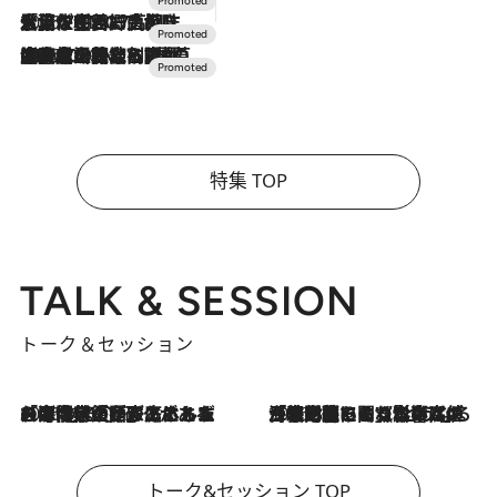
2026.7.17
「土佐和ハーブかき氷」がOMO7高知に登場！生姜、山椒、大葉など目にも舌にも涼を呼ぶ郷土の味
2026.7.10
NEW OPEN！【界 草津】名湯の地に誕生。趣の異なる2種の温泉と上州ならではの会席・蕎麦割烹など美食を味わう究極の癒やし旅
特集 TOP
TALK & SESSION
トーク＆セッション
2026.8.3
「今後値上げがあるとすれば…」「リスクがあるのは今年の冬」エネルギー専門家が語る、ホルムズ海峡封鎖が家庭にもたらす“ある心配”
2026.8.3
「住宅建てられない…」「サーチャージ料の高値が続いている」ホルムズ海峡封鎖による影響はいつまで続く？《エネルギー専門家に聞く“どうなる日本の暮らし”》
トーク&セッション TOP