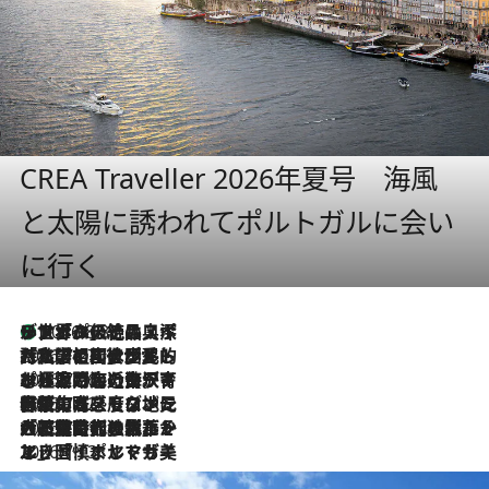
CREA Traveller 2026年夏号 海風
と太陽に誘われてポルトガルに会い
に行く
リスボンの絶品スイーツ「パステル・デ・ナタ」とは？ポルトガル伝統の奥深い世界へ
2026.8.8
2026.7.27
「私の祖国はポルトガル語です」国民的詩人フェルナンド・ペソアと、彼が愛した文学の街を歩く
2026.7.26
ポルトガル近海が育む極上の海の幸。キリリと冷えた白ワインと愉しむ、シーフード専門店の贅沢
2026.7.22
伝統の味をモダンに昇華。高感度な地元客が集う、リスボンの最旬ガストロノミー
2026.7.21
大航海時代の栄華から、震災、独裁、そして革命へ。ポルトガル・首都リスボンの石畳に刻まれた「歴史の光と影」
2026.7.13
エッセイ・ヤマザキマリ「慎ましくも美しき国 ポルトガル」