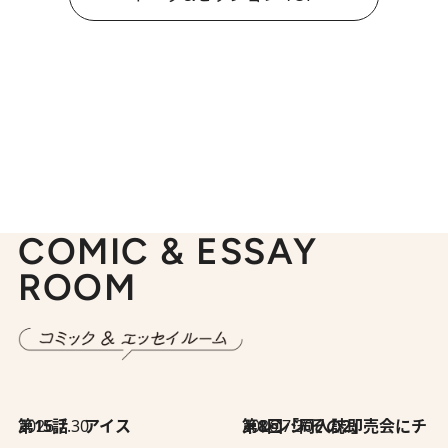
COMIC & ESSAY
ROOM
2026.7.30
第15話 アイス
2026.7.30
第8回「同人誌即売会にチャレンジ その2」