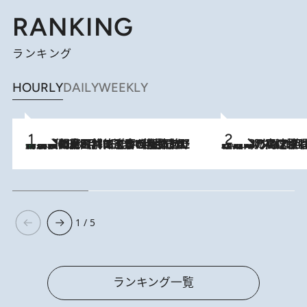
RANKING
ランキング
HOURLY
DAILY
WEEKLY
「最後に見られてよかった」上野動物園の東園パンダ舎が解体前に特別公開。8月16日まで延長されたパネル展と共に辿る“半世紀”のパンダ飼育《解体工事の図面あり》
2026.8.8
2026.8.7
「湘南乃風に憧れて」観客大盛上がりの“タオル回し”に、ラッパー顔負けの高速歌唱まで…さだまさし（74）のアグレッシブすぎる現在地
1 / 5
ランキング一覧