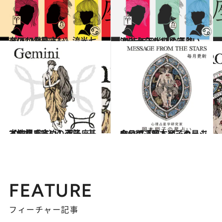
2026.7.29
《ほかの星座も》流光七奈の12星座占い
占い
2025.6.29
流光七奈の12星座占い 2025年下半期の運勢
占い
2021.12.1
【12星座占い】双子座（ふたご座）の運勢、基本性格まとめ
占い
2026.7.31
今月の運勢＆メッセージを公開「岡本翔子の星占い」
占い
FEATURE
フィーチャー記事