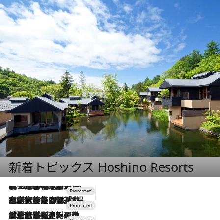
新着トピックス Hoshino Resorts
2026.8.7
【トンボの足水浴】ヒノキの香りに包まれて涼感マックス！約13℃の湧水かけ流しを避暑地「星野温泉 トンボの湯」で体験
2026.7.31
【ホテル帰省】という選択肢をOMOが提案。家族とほどよい距離を保つには「昼は実家、夜は気兼ねなくホテルで！」
2026.7.24
【夏限定ディナーコース】旬を迎える稚鮎や花ズッキーニなどをイタリア・トスカーナの郷土料理の手法で満喫！