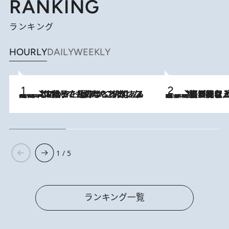
RANKING
ランキング
HOURLY
DAILY
WEEKLY
2026.8.5
【阿川佐和子さんの年とる力】なぜ70代で始めた趣味は“こんなに楽しい”のか？ ピアノ、俳句…スランプに陥っても続けられる“ある秘訣”とは
2026.8.5
【なぜ吉沢亮は「気配を消せる」のか？】興行収入208億の『国宝』を経て挑むミュージカル『ディア・エヴァン・ハンセン』。トップ俳優が舞台上でさらけ出した“孤独”とは
1 / 5
ランキング一覧