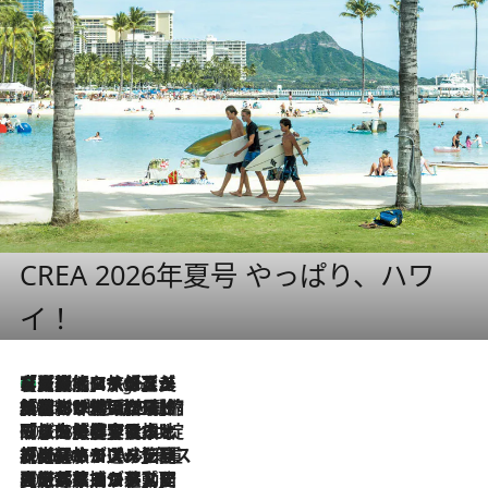
CREA 2026年夏号 やっぱり、ハワ
イ！
【厳選旅コスメ】「多機能アイテムがメイン！」旅好き美容エディターが選んだ夏旅ベストコスメを発表【Mサイズジップ】
4 Hours Ago
2026.8.6
「荷物が増えるほど旅ストレスは増す」美容ジャーナリストがたどり着いた最終結論。“化粧品を劇的に減らす”感動の凝縮美容とは
2026.8.6
「旅先には金髪ウィッグを持参」日本と同じメイクでは損してる!? 美容ジャーナリストが提案する“掟破りの旅美容”とは
2026.8.6
【厳選旅コスメ】「身軽さ＆UV対策重視！」ヘアアーティストshucoが選んだ夏旅ベストコスメを発表【Mサイズジップ】
2026.8.5
【厳選旅コスメ】国内をあちこち移動する河井菜摘が選んだ夏旅ベストコスメ発表！「リラックスアイテムはマスト」【Mサイズジップ】