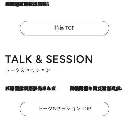
2026.8.4
【厳選旅コスメ】「紫外線＆乾燥対策しながらメイク感も！」ヘア＆メイクGeorgeが選んだ夏旅ベストコスメを発表！【Mサイズジップ】
特集 TOP
TALK & SESSION
トーク＆セッション
2026.8.3
「今後値上げがあるとすれば…」「リスクがあるのは今年の冬」エネルギー専門家が語る、ホルムズ海峡封鎖が家庭にもたらす“ある心配”
2026.8.3
「住宅建てられない…」「サーチャージ料の高値が続いている」ホルムズ海峡封鎖による影響はいつまで続く？《エネルギー専門家に聞く“どうなる日本の暮らし”》
トーク&セッション TOP