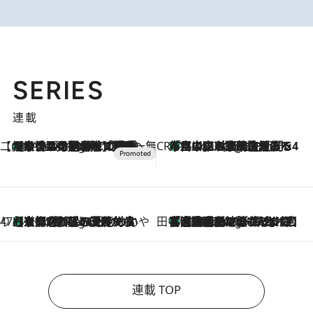
SERIES
連載
【CREA×星野リゾート】唯一無二。癒しと発見が待つ場所へ
【トンボの足水浴】ヒノキの香りに包まれて涼感マックス！約13℃の湧水かけ流しを避暑地「星野温泉 トンボの湯」で体験
2 Hours Ago
CREA'S CHOICE
「立川にも歌舞伎があるんだよ」 片岡仁左衛門・市川中車ら豪華座組みで4年目の立川立飛歌舞伎へ
4 Hours Ago
47都道府県の手みやげ ひんやりスイーツで夏を満喫
【京都府】この夏絶対食べたい 冷やしておいしいおやつ3選 ひと口目から心を掴む新緑のテリーヌ
4 Hours Ago
田中稲の勝手に再ブーム
「湘南乃風に憧れて」観客大盛上がりの“タオル回し”に、ラッパー顔負けの高速歌唱まで…さだまさし（74）のアグレッシブすぎる現在地
9 Hours Ago
連載 TOP