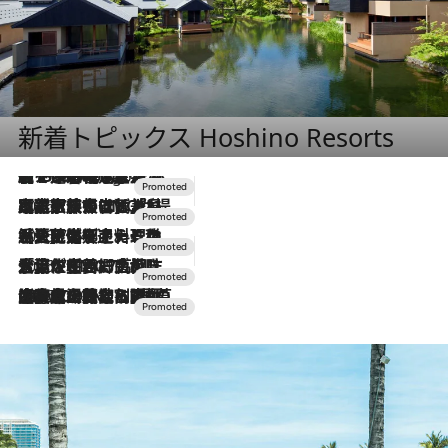
新着トピックス Hoshino Resorts
【トンボの足水浴】ヒノキの香りに包まれて涼感マックス！約13℃の湧水かけ流しを避暑地「星野温泉 トンボの湯」で体験
2 Hours Ago
2026.7.31
【ホテル帰省】という選択肢をOMOが提案。家族とほどよい距離を保つには「昼は実家、夜は気兼ねなくホテルで！」
2026.7.24
【夏限定ディナーコース】旬を迎える稚鮎や花ズッキーニなどをイタリア・トスカーナの郷土料理の手法で満喫！
2026.7.17
「土佐和ハーブかき氷」がOMO7高知に登場！生姜、山椒、大葉など目にも舌にも涼を呼ぶ郷土の味
2026.7.10
NEW OPEN！【界 草津】名湯の地に誕生。趣の異なる2種の温泉と上州ならではの会席・蕎麦割烹など美食を味わう究極の癒やし旅