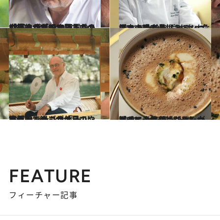
2025.1.16
世界的ショコラティエのジャン＝ポール・エヴァンさんが京都で買うもの17選。唐紙のカードから「好きすぎて10個買う」クリームパンまで
グルメ
2024.9.16
日本上陸22年、“カカオ危機”…ジャン＝ポール・エヴァン氏が見据えるショコラの未来とは？
カルチャー
2024.9.16
世界的ショコラティエに密着！ ジャン＝ポール・エヴァンさんが「星のや京都」で過ごす休日
旅＆お出かけ
2024.12.6
【スペシャルレシピ】白味噌に青紫蘇…ジャン＝ポール・エヴァンさんが教えてくれた特別なショコラ ショをあなたに
グルメ
FEATURE
フィーチャー記事