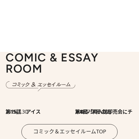
COMIC & ESSAY
ROOM
2026.7.30
第15話 アイス
2026.7.30
第8回「同人誌即売会にチャレンジ その2」
コミック＆エッセイルームTOP