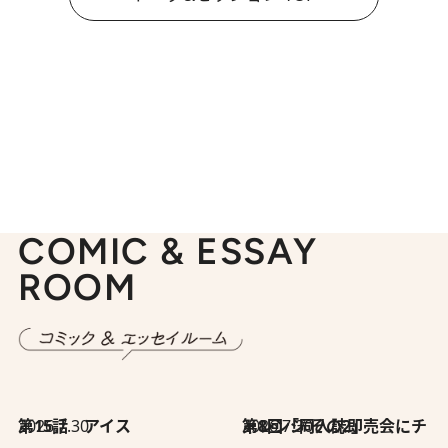
COMIC & ESSAY
ROOM
2026.7.30
第15話 アイス
2026.7.30
第8回「同人誌即売会にチャレンジ その2」