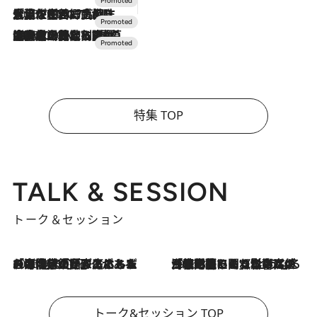
2026.7.17
「土佐和ハーブかき氷」がOMO7高知に登場！生姜、山椒、大葉など目にも舌にも涼を呼ぶ郷土の味
2026.7.10
NEW OPEN！【界 草津】名湯の地に誕生。趣の異なる2種の温泉と上州ならではの会席・蕎麦割烹など美食を味わう究極の癒やし旅
特集 TOP
TALK & SESSION
トーク＆セッション
2026.8.3
「今後値上げがあるとすれば…」「リスクがあるのは今年の冬」エネルギー専門家が語る、ホルムズ海峡封鎖が家庭にもたらす“ある心配”
2026.8.3
「住宅建てられない…」「サーチャージ料の高値が続いている」ホルムズ海峡封鎖による影響はいつまで続く？《エネルギー専門家に聞く“どうなる日本の暮らし”》
トーク&セッション TOP