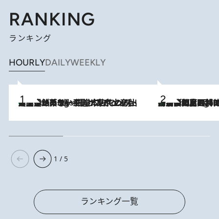
RANKING
ランキング
HOURLY
DAILY
WEEKLY
【間違いのない王道・東京土産】資生堂パーラー 銀座本店でのみ出会える銘菓5選《極上プディング・濃厚チーズケーキ・ボンボンショコラほか》
7 Hours Ago
「最後に見られてよかった」上野動物園の東園パンダ舎が解体前に特別公開。8月16日まで延長されたパネル展と共に辿る“半世紀”のパンダ飼育《解体工事の図面あり》
7 Hours Ago
1 / 5
ランキング一覧