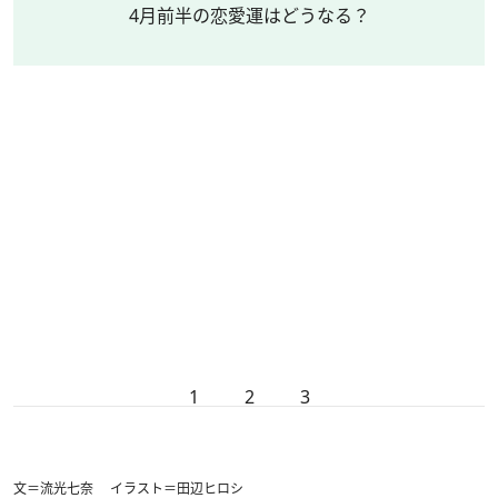
4月前半の恋愛運はどうなる？
1
2
3
文＝流光七奈 イラスト＝田辺ヒロシ