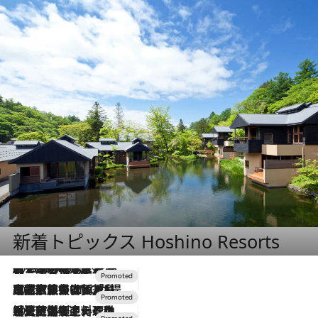
新着トピックス Hoshino Resorts
2026.8.7
【トンボの足水浴】ヒノキの香りに包まれて涼感マックス！約13℃の湧水かけ流しを避暑地「星野温泉 トンボの湯」で体験
2026.7.31
【ホテル帰省】という選択肢をOMOが提案。家族とほどよい距離を保つには「昼は実家、夜は気兼ねなくホテルで！」
2026.7.24
【夏限定ディナーコース】旬を迎える稚鮎や花ズッキーニなどをイタリア・トスカーナの郷土料理の手法で満喫！