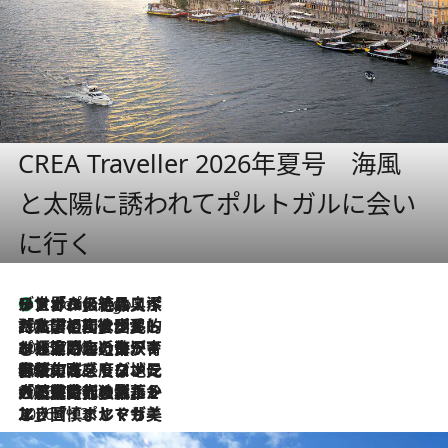
CREA Traveller 2026年夏号 海風
と太陽に誘われてポルトガルに会い
に行く
リスボンの絶品スイーツ「パステル・デ・ナタ」とは？ポルトガル伝統の奥深い世界へ
7 Hours Ago
2026.7.27
「私の祖国はポルトガル語です」国民的詩人フェルナンド・ペソアと、彼が愛した文学の街を歩く
2026.7.26
ポルトガル近海が育む極上の海の幸。キリリと冷えた白ワインと愉しむ、シーフード専門店の贅沢
2026.7.22
伝統の味をモダンに昇華。高感度な地元客が集う、リスボンの最旬ガストロノミー
2026.7.21
大航海時代の栄華から、震災、独裁、そして革命へ。ポルトガル・首都リスボンの石畳に刻まれた「歴史の光と影」
2026.7.13
エッセイ・ヤマザキマリ「慎ましくも美しき国 ポルトガル」