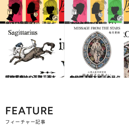
2026.7.29
《ほかの星座も》流光七奈の12星座占い
占い
2024.12.13
流光七奈の12星座占い 2025年間の運勢
占い
2021.12.1
【12星座占い】射手座（いて座）の運勢、基本性格まとめ
占い
2026.7.31
今月の運勢＆メッセージを公開「岡本翔子の星占い」
占い
FEATURE
フィーチャー記事