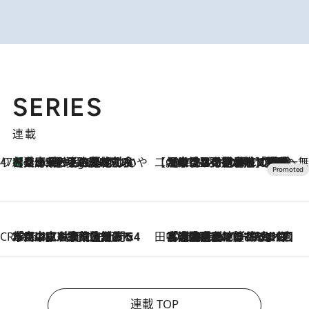
SERIES
連載
47都道府県の手みやげ ひんやりスイーツで夏を満喫
【兵庫県】この夏絶対食べたい 冷やしておいしいおやつ3選 淡路島の恵みをジェラートに集約
7 Hours Ago
【CREA×星野リゾート】唯一無二。癒しと発見が待つ場所へ
2026.8.7
【トンボの足水浴】ヒノキの香りに包まれて涼感マックス！約13℃の湧水かけ流しを避暑地「星野温泉 トンボの湯」で体験
CREA'S CHOICE
2026.8.7
「立川にも歌舞伎があるんだよ」 片岡仁左衛門・市川中車ら豪華座組みで4年目の立川立飛歌舞伎へ
田中稲の勝手に再ブーム
2026.8.7
「湘南乃風に憧れて」観客大盛上がりの“タオル回し”に、ラッパー顔負けの高速歌唱まで…さだまさし（74）のアグレッシブすぎる現在地
連載 TOP