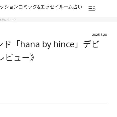
ッション
コミック&エッセイルーム
占い
駆け足レビュー》
2025.3.20
ana by hince」デビ
レビュー》