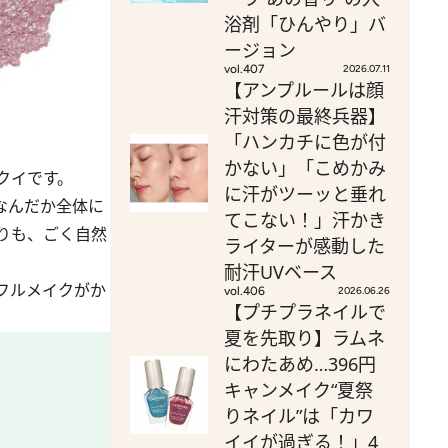
浴剤「ひんやり」バ
ージョン
vol.407
2026.07.11
【アンプルールは顔
汗対策の最終兵器】
「ハンカチに色が付
かない」「こめかみ
クイです。
に汗がツーッと垂れ
なんだか全体に
てこない！」汗かき
りも、ごく自然
ライターが感動した
耐汗UVベース
フルメイクがか
vol.406
2026.06.26
【プチプラネイルで
夏を先取り】ラムネ
にわたあめ…396円
キャンメイク“夏祭
りネイル”は「カワ
イイが過ぎる！」4