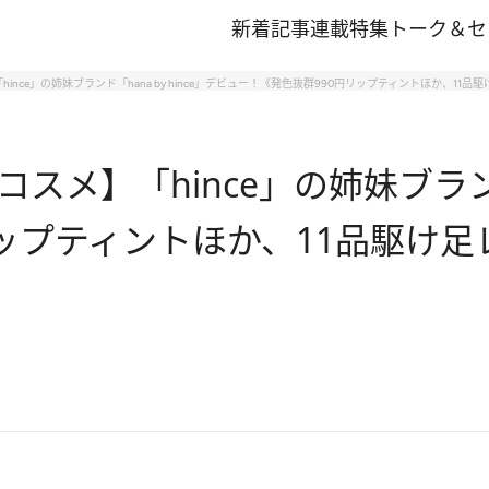
新着記事
連載
特集
トーク＆セ
nce」の姉妹ブランド「hana by hince」デビュー！《発色抜群990円リップティントほか、11品
メ】「hince」の姉妹ブランド「h
ップティントほか、11品駆け足