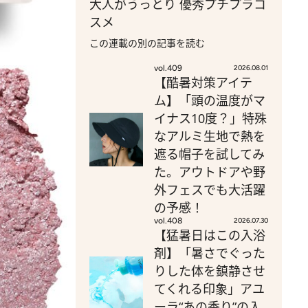
大人がうっとり 優秀プチプラコ
スメ
この連載の別の記事を読む
vol.409
2026.08.01
【酷暑対策アイテ
ム】「頭の温度がマ
イナス10度？」特殊
なアルミ生地で熱を
遮る帽子を試してみ
た。アウトドアや野
外フェスでも大活躍
の予感！
vol.408
2026.07.30
【猛暑日はこの入浴
剤】「暑さでぐった
りした体を鎮静させ
てくれる印象」アユ
ーラ“あの香り”の入