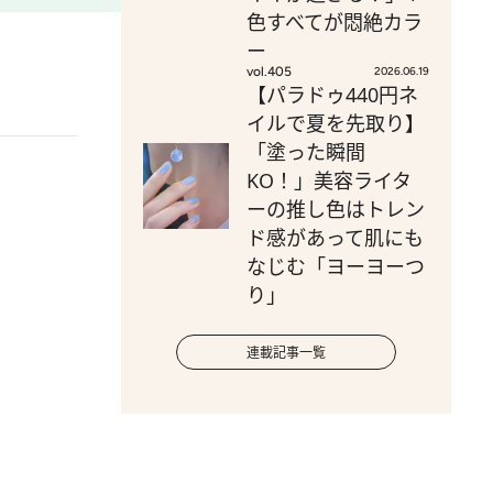
色すべてが悶絶カラ
ー
vol.405
2026.06.19
【パラドゥ440円ネ
イルで夏を先取り】
「塗った瞬間
KO！」美容ライタ
ーの推し色はトレン
ド感があって肌にも
なじむ「ヨーヨーつ
り」
連載記事一覧