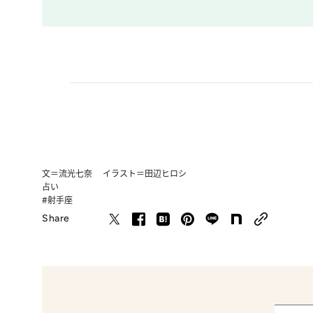
文＝流光七奈 イラスト＝田辺ヒロシ
占い
#射手座
Share