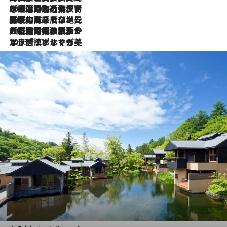
2026.7.26
ポルトガル近海が育む極上の海の幸。キリリと冷えた白ワインと愉しむ、シーフード専門店の贅沢
2026.7.22
伝統の味をモダンに昇華。高感度な地元客が集う、リスボンの最旬ガストロノミー
2026.7.21
大航海時代の栄華から、震災、独裁、そして革命へ。ポルトガル・首都リスボンの石畳に刻まれた「歴史の光と影」
2026.7.13
エッセイ・ヤマザキマリ「慎ましくも美しき国 ポルトガル」