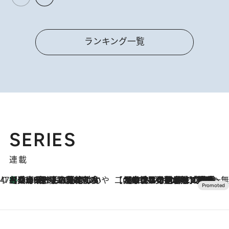
ランキング一覧
SERIES
連載
47都道府県の手みやげ ひんやりスイーツで夏を満喫
【兵庫県】この夏絶対食べたい 冷やしておいしいおやつ3選 淡路島の恵みをジェラートに集約
2026.8.8
【CREA×星野リゾート】唯一無二。癒しと発見が待つ場所へ
2026.8.7
【トンボの足水浴】ヒノキの香りに包まれて涼感マックス！約13℃の湧水かけ流しを避暑地「星野温泉 トンボの湯」で体験