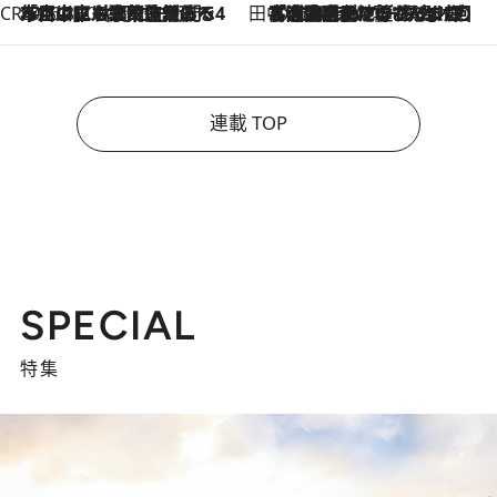
CREA'S CHOICE
2026.8.7
「立川にも歌舞伎があるんだよ」 片岡仁左衛門・市川中車ら豪華座組みで4年目の立川立飛歌舞伎へ
田中稲の勝手に再ブーム
2026.8.7
「湘南乃風に憧れて」観客大盛上がりの“タオル回し”に、ラッパー顔負けの高速歌唱まで…さだまさし（74）のアグレッシブすぎる現在地
連載 TOP
SPECIAL
特集