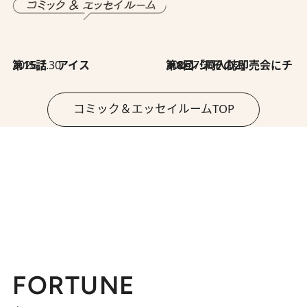
2026.7.30
第15話 アイス
2026.7.30
第8回「同人誌即売会にチャレンジ その2」
コミック＆エッセイルームTOP
FORTUNE