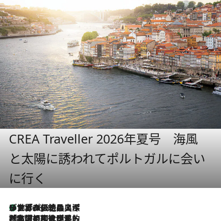
CREA Traveller 2026年夏号 海風
と太陽に誘われてポルトガルに会い
に行く
リスボンの絶品スイーツ「パステル・デ・ナタ」とは？ポルトガル伝統の奥深い世界へ
2026.8.8
2026.7.27
「私の祖国はポルトガル語です」国民的詩人フェルナンド・ペソアと、彼が愛した文学の街を歩く