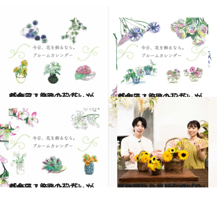
2021.7.1
「今日、飾りたい花」がわかる！ 7月の花カレンダー
ライフスタイル
2021.6.1
「今日、飾りたい花」がわかる！ 6月の花カレンダー
ライフスタイル
2022.5.1
「今日、飾りたい花」がわかる！ 5月の花カレンダー
ライフスタイル
2022.8.2
【動画】ひまわりを「かご」に飾ろう “摘みたて風”のアレンジがかわいい 夏の輝きを部屋に呼び込んで
ライフスタイル