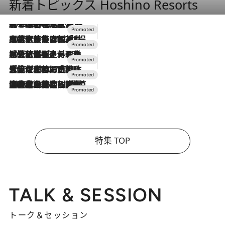
新着トピックス Hoshino Resorts
2026.8.7
【トンボの足水浴】ヒノキの香りに包まれて涼感マックス！約13℃の湧水かけ流しを避暑地「星野温泉 トンボの湯」で体験
2026.7.31
【ホテル帰省】という選択肢をOMOが提案。家族とほどよい距離を保つには「昼は実家、夜は気兼ねなくホテルで！」
2026.7.24
【夏限定ディナーコース】旬を迎える稚鮎や花ズッキーニなどをイタリア・トスカーナの郷土料理の手法で満喫！
2026.7.17
「土佐和ハーブかき氷」がOMO7高知に登場！生姜、山椒、大葉など目にも舌にも涼を呼ぶ郷土の味
2026.7.10
NEW OPEN！【界 草津】名湯の地に誕生。趣の異なる2種の温泉と上州ならではの会席・蕎麦割烹など美食を味わう究極の癒やし旅
特集 TOP
TALK & SESSION
トーク＆セッション