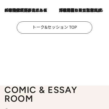
2026.8.3
「今後値上げがあるとすれば…」「リスクがあるのは今年の冬」エネルギー専門家が語る、ホルムズ海峡封鎖が家庭にもたらす“ある心配”
2026.8.3
「住宅建てられない…」「サーチャージ料の高値が続いている」ホルムズ海峡封鎖による影響はいつまで続く？《エネルギー専門家に聞く“どうなる日本の暮らし”》
トーク&セッション TOP
COMIC & ESSAY
ROOM