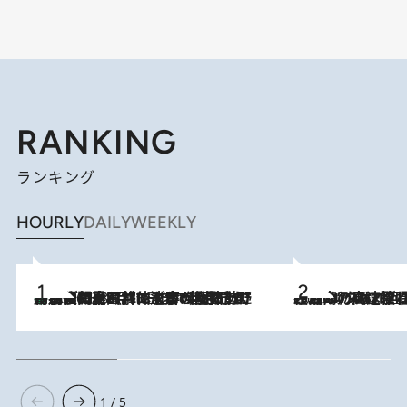
RANKING
ランキング
HOURLY
DAILY
WEEKLY
「最後に見られてよかった」上野動物園の東園パンダ舎が解体前に特別公開。8月16日まで延長されたパネル展と共に辿る“半世紀”のパンダ飼育《解体工事の図面あり》
2026.8.8
2026.8.7
「湘南乃風に憧れて」観客大盛上がりの“タオル回し”に、ラッパー顔負けの高速歌唱まで…さだまさし（74）のアグレッシブすぎる現在地
1 / 5