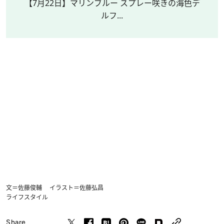
【7月22日】マリンブルー スプレー咲きの海色デ
ルフ...
文＝佐藤俊輔 イラスト＝佐藤弘昌
ライフスタイル
Share