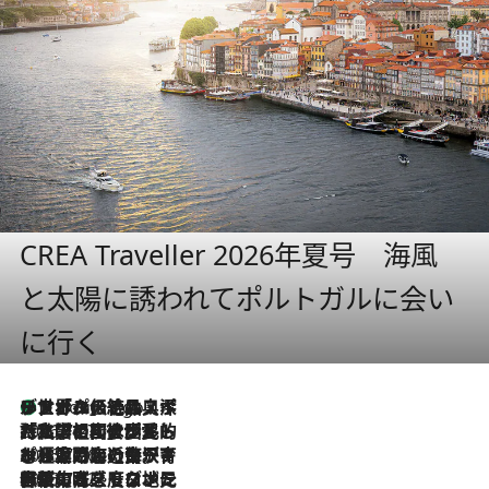
CREA Traveller 2026年夏号 海風
と太陽に誘われてポルトガルに会い
に行く
リスボンの絶品スイーツ「パステル・デ・ナタ」とは？ポルトガル伝統の奥深い世界へ
9 Hours Ago
2026.7.27
「私の祖国はポルトガル語です」国民的詩人フェルナンド・ペソアと、彼が愛した文学の街を歩く
2026.7.26
ポルトガル近海が育む極上の海の幸。キリリと冷えた白ワインと愉しむ、シーフード専門店の贅沢
2026.7.22
伝統の味をモダンに昇華。高感度な地元客が集う、リスボンの最旬ガストロノミー