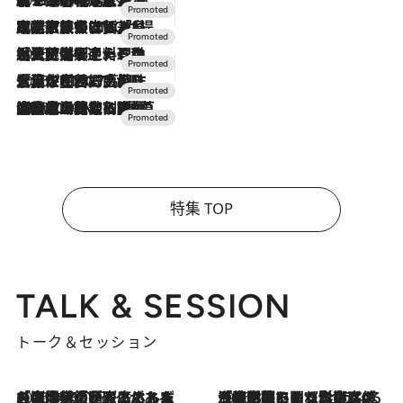
2026.7.31
【ホテル帰省】という選択肢をOMOが提案。家族とほどよい距離を保つには「昼は実家、夜は気兼ねなくホテルで！」
2026.7.24
【夏限定ディナーコース】旬を迎える稚鮎や花ズッキーニなどをイタリア・トスカーナの郷土料理の手法で満喫！
2026.7.17
「土佐和ハーブかき氷」がOMO7高知に登場！生姜、山椒、大葉など目にも舌にも涼を呼ぶ郷土の味
2026.7.10
NEW OPEN！【界 草津】名湯の地に誕生。趣の異なる2種の温泉と上州ならではの会席・蕎麦割烹など美食を味わう究極の癒やし旅
特集 TOP
TALK & SESSION
トーク＆セッション
2026.8.3
「今後値上げがあるとすれば…」「リスクがあるのは今年の冬」エネルギー専門家が語る、ホルムズ海峡封鎖が家庭にもたらす“ある心配”
2026.8.3
「住宅建てられない…」「サーチャージ料の高値が続いている」ホルムズ海峡封鎖による影響はいつまで続く？《エネルギー専門家に聞く“どうなる日本の暮らし”》