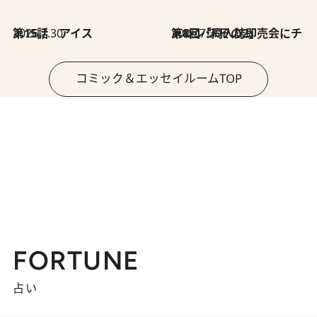
2026.7.30
第15話 アイス
2026.7.30
第8回「同人誌即売会にチャレンジ その2」
コミック＆エッセイルームTOP
FORTUNE
占い