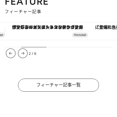
FEATURE
フィーチャー記事
「土佐和ハーブかき氷」がOMO7高知に登場！生姜、山椒、大葉など目にも舌にも涼を呼ぶ郷土の味
【銀座で出合う最旬美容】美髪ケアや上質な眠
3
/
6
フィーチャー記事一覧