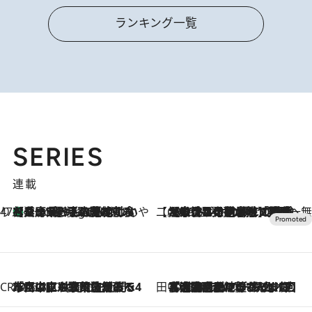
ランキング一覧
SERIES
連載
47都道府県の手みやげ ひんやりスイーツで夏を満喫
【兵庫県】この夏絶対食べたい 冷やしておいしいおやつ3選 淡路島の恵みをジェラートに集約
9 Hours Ago
【CREA×星野リゾート】唯一無二。癒しと発見が待つ場所へ
2026.8.7
【トンボの足水浴】ヒノキの香りに包まれて涼感マックス！約13℃の湧水かけ流しを避暑地「星野温泉 トンボの湯」で体験
CREA'S CHOICE
2026.8.7
「立川にも歌舞伎があるんだよ」 片岡仁左衛門・市川中車ら豪華座組みで4年目の立川立飛歌舞伎へ
田中稲の勝手に再ブーム
2026.8.7
「湘南乃風に憧れて」観客大盛上がりの“タオル回し”に、ラッパー顔負けの高速歌唱まで…さだまさし（74）のアグレッシブすぎる現在地