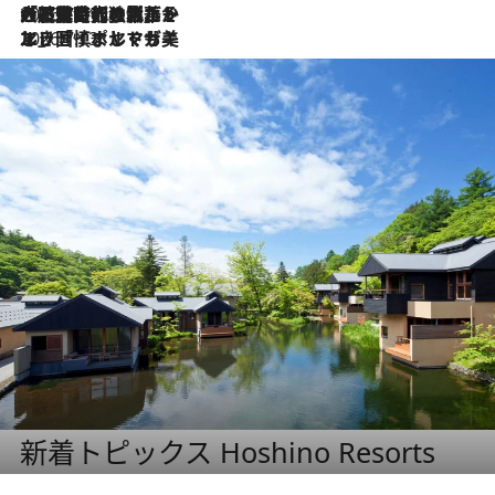
2026.7.21
大航海時代の栄華から、震災、独裁、そして革命へ。ポルトガル・首都リスボンの石畳に刻まれた「歴史の光と影」
2026.7.13
エッセイ・ヤマザキマリ「慎ましくも美しき国 ポルトガル」
新着トピックス Hoshino Resorts
2026.8.7
【トンボの足水浴】ヒノキの香りに包まれて涼感マックス！約13℃の湧水かけ流しを避暑地「星野温泉 トンボの湯」で体験