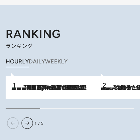
RANKING
ランキング
HOURLY
DAILY
WEEKLY
「最後に見られてよかった」上野動物園の東園パンダ舎が解体前に特別公開。8月16日まで延長されたパネル展と共に辿る“半世紀”のパンダ飼育《解体工事の図面あり》
9 Hours Ago
2026.8.5
【阿川佐和子さんの年とる力】なぜ70代で始めた趣味は“こんなに楽しい”のか？ ピアノ、俳句…スランプに陥っても続けられる“ある秘訣”とは
1 / 5