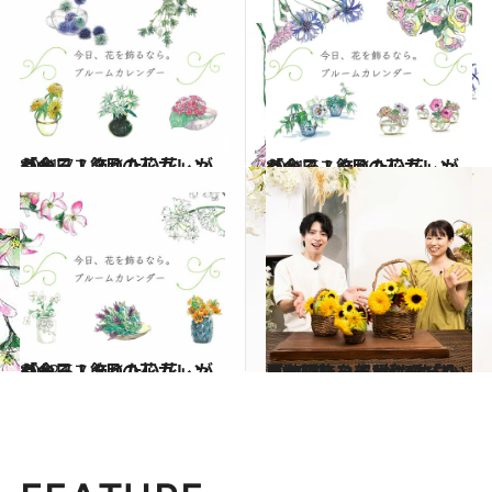
2021.7.1
「今日、飾りたい花」がわかる！ 7月の花カレンダー
ライフスタイル
2021.6.1
「今日、飾りたい花」がわかる！ 6月の花カレンダー
ライフスタイル
2022.5.1
「今日、飾りたい花」がわかる！ 5月の花カレンダー
ライフスタイル
2022.8.2
【動画】ひまわりを「かご」に飾ろう “摘みたて風”のアレンジがかわいい 夏の輝きを部屋に呼び込んで
ライフスタイル