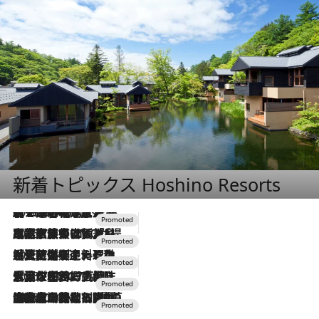
新着トピックス Hoshino Resorts
2026.8.7
【トンボの足水浴】ヒノキの香りに包まれて涼感マックス！約13℃の湧水かけ流しを避暑地「星野温泉 トンボの湯」で体験
2026.7.31
【ホテル帰省】という選択肢をOMOが提案。家族とほどよい距離を保つには「昼は実家、夜は気兼ねなくホテルで！」
2026.7.24
【夏限定ディナーコース】旬を迎える稚鮎や花ズッキーニなどをイタリア・トスカーナの郷土料理の手法で満喫！
2026.7.17
「土佐和ハーブかき氷」がOMO7高知に登場！生姜、山椒、大葉など目にも舌にも涼を呼ぶ郷土の味
2026.7.10
NEW OPEN！【界 草津】名湯の地に誕生。趣の異なる2種の温泉と上州ならではの会席・蕎麦割烹など美食を味わう究極の癒やし旅