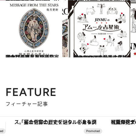
2025.9.28
【心理テスト100本】で知る本当の自分 恋愛、仕事、人間関係…
占い
2023.12.16
【2024年の年間占い】“視える占い師”流光七奈の12星座占い
占い
2026.7.31
【今月のあなたの運勢は？】心理占星学研究家 岡本翔子の星占い
占い
2024.6.15
【あなたの恋愛運は？】JINMUのアムール占星術 愛とエロスのジンムリズム
占い
FEATURE
フィーチャー記事
【夏限定ディナーコース】旬を迎える稚鮎や花ズッキーニなどをイタリア・トスカーナの郷土料理の手法で満喫！