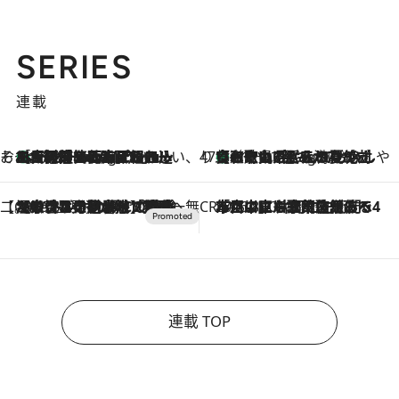
SERIES
連載
そおだよおこの関西おいしい、おやつ紀行
［大阪府箕面市］一皿一皿目の前で仕上げられる、料理を巧みに組み込んだアシェットデセールコース「ミチル アシェット デセール（Michiru assiette dessert）」
11 Hours Ago
47都道府県の手みやげ ひんやりスイーツで夏を満喫
【和歌山県】この夏絶対食べたい 冷やしておいしいおやつ3選 みかんがごろっと丸ごと入ったジュレ
11 Hours Ago
【CREA×星野リゾート】唯一無二。癒しと発見が待つ場所へ
2026.8.7
【トンボの足水浴】ヒノキの香りに包まれて涼感マックス！約13℃の湧水かけ流しを避暑地「星野温泉 トンボの湯」で体験
CREA'S CHOICE
2026.8.7
「立川にも歌舞伎があるんだよ」 片岡仁左衛門・市川中車ら豪華座組みで4年目の立川立飛歌舞伎へ
連載 TOP