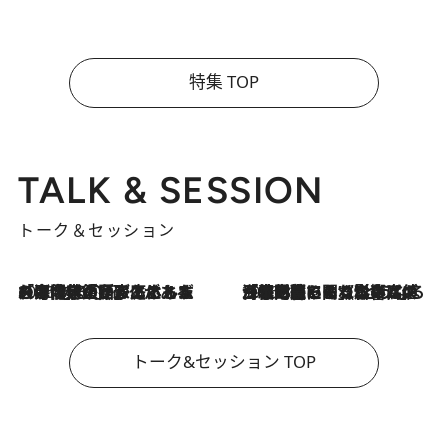
特集 TOP
TALK & SESSION
トーク＆セッション
2026.8.3
「今後値上げがあるとすれば…」「リスクがあるのは今年の冬」エネルギー専門家が語る、ホルムズ海峡封鎖が家庭にもたらす“ある心配”
2026.8.3
「住宅建てられない…」「サーチャージ料の高値が続いている」ホルムズ海峡封鎖による影響はいつまで続く？《エネルギー専門家に聞く“どうなる日本の暮らし”》
トーク&セッション TOP