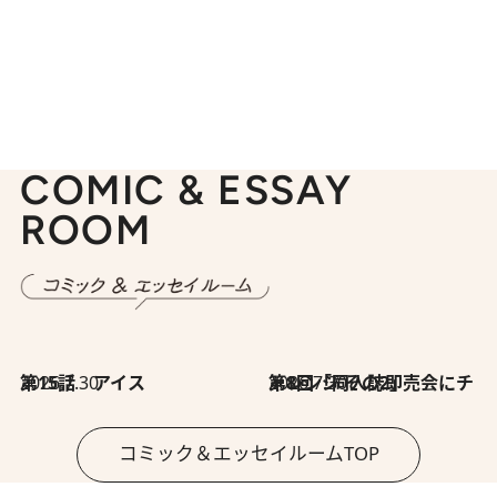
COMIC & ESSAY
ROOM
2026.7.30
第15話 アイス
2026.7.30
第8回「同人誌即売会にチャレンジ その2」
コミック＆エッセイルームTOP