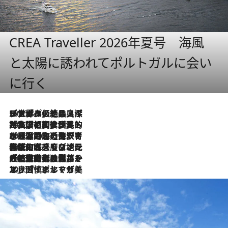
CREA Traveller 2026年夏号 海風
と太陽に誘われてポルトガルに会い
に行く
2026.8.8
リスボンの絶品スイーツ「パステル・デ・ナタ」とは？ポルトガル伝統の奥深い世界へ
2026.7.27
「私の祖国はポルトガル語です」国民的詩人フェルナンド・ペソアと、彼が愛した文学の街を歩く
2026.7.26
ポルトガル近海が育む極上の海の幸。キリリと冷えた白ワインと愉しむ、シーフード専門店の贅沢
2026.7.22
伝統の味をモダンに昇華。高感度な地元客が集う、リスボンの最旬ガストロノミー
2026.7.21
大航海時代の栄華から、震災、独裁、そして革命へ。ポルトガル・首都リスボンの石畳に刻まれた「歴史の光と影」
2026.7.13
エッセイ・ヤマザキマリ「慎ましくも美しき国 ポルトガル」