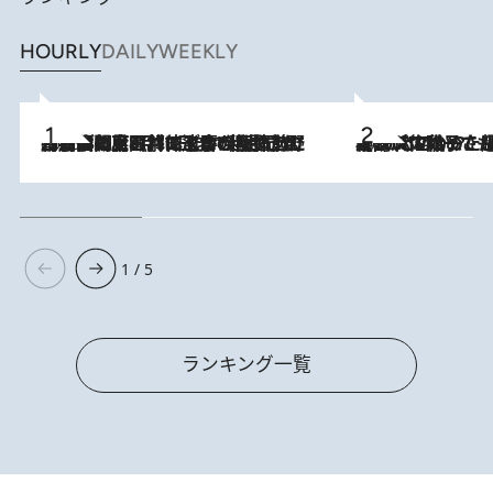
HOURLY
DAILY
WEEKLY
2026.8.8
「最後に見られてよかった」上野動物園の東園パンダ舎が解体前に特別公開。8月16日まで延長されたパネル展と共に辿る“半世紀”のパンダ飼育《解体工事の図面あり》
2026.8.5
【阿川佐和子さんの年とる力】なぜ70代で始めた趣味は“こんなに楽しい”のか？ ピアノ、俳句…スランプに陥っても続けられる“ある秘訣”とは
1 / 5
ランキング一覧