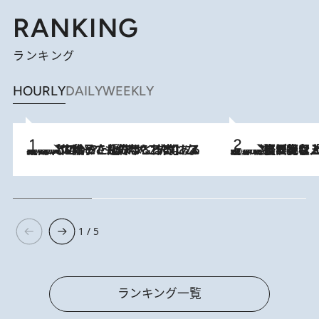
RANKING
ランキング
HOURLY
DAILY
WEEKLY
2026.8.5
【阿川佐和子さんの年とる力】なぜ70代で始めた趣味は“こんなに楽しい”のか？ ピアノ、俳句…スランプに陥っても続けられる“ある秘訣”とは
2026.8.5
【なぜ吉沢亮は「気配を消せる」のか？】興行収入208億の『国宝』を経て挑むミュージカル『ディア・エヴァン・ハンセン』。トップ俳優が舞台上でさらけ出した“孤独”とは
1 / 5
ランキング一覧