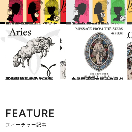
2026.7.29
《ほかの星座も》流光七奈の12星座占い
占い
2023.12.16
流光七奈の12星座占い 2024年間の運勢
占い
2021.12.1
【12星座占い】牡羊座（おひつじ座）の運勢、基本性格まとめ
占い
2026.7.31
今月の運勢＆メッセージを公開「岡本翔子の星占い」
占い
FEATURE
フィーチャー記事