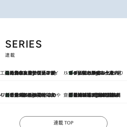
SERIES
連載
工藤まやのおもてなしハワイ
【ハワイ土産】ローカルの絶大な支持で復活！ 絶品の幻クッキー《元ファンの日本人女性が受け継いだ名店》
5 Hours Ago
ハワイ賢者 リサのお気に入りリスト
あの伝説の限定トートも！ リニューアルした「ディーン＆デルーカ ハワイ」で必須のお土産8選
5 Hours Ago
47都道府県の手みやげ ひんやりスイーツで夏を満喫
【三重県】この夏絶対食べたい 冷やしておいしいおやつ3選 お餅×アイスの新感覚スイーツ
5 Hours Ago
齋藤 薫 美容脳ルネサンス
「荷物が増えるほど旅ストレスは増す」美容ジャーナリストがたどり着いた最終結論。“化粧品を劇的に減らす”感動の凝縮美容とは
5 Hours Ago
連載 TOP