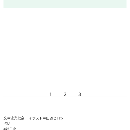
1
2
3
文＝流光七奈 イラスト＝田辺ヒロシ
占い
#牡羊座