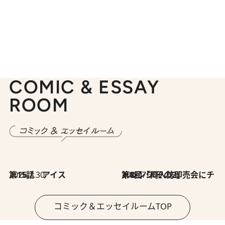
COMIC & ESSAY
ROOM
2026.7.30
第15話 アイス
2026.7.30
第8回「同人誌即売会にチャレンジ その2」
コミック＆エッセイルームTOP