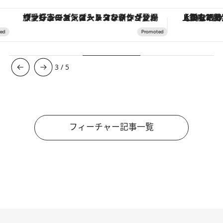
ヴァシュロン・コンスタンタン「オーヴァーシーズ・オートマティック」。旅愛好家のお気に入りコレクションから、ジェンダーレスな新作が登場
【銀座で出合う最旬美容】美髪ケアや上質な眠
3
/
5
フィーチャー記事一覧