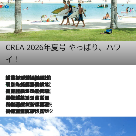
CREA 2026年夏号 やっぱり、ハワ
イ！
「荷物が増えるほど旅ストレスは増す」美容ジャーナリストがたどり着いた最終結論。“化粧品を劇的に減らす”感動の凝縮美容とは
5 Hours Ago
「旅先には金髪ウィッグを持参」日本と同じメイクでは損してる!? 美容ジャーナリストが提案する“掟破りの旅美容”とは
5 Hours Ago
【厳選旅コスメ】「身軽さ＆UV対策重視！」ヘアアーティストshucoが選んだ夏旅ベストコスメを発表【Mサイズジップ】
5 Hours Ago
2026.8.5
【厳選旅コスメ】国内をあちこち移動する河井菜摘が選んだ夏旅ベストコスメ発表！「リラックスアイテムはマスト」【Mサイズジップ】
2026.8.4
【厳選旅コスメ】「紫外線＆乾燥対策しながらメイク感も！」ヘア＆メイクGeorgeが選んだ夏旅ベストコスメを発表！【Mサイズジップ】
2026.8.3
【厳選旅コスメ】「保湿もタイパ重視！」“サウナ好き”タレント清水みさとが愛用する夏旅ベストコスメを発表！【Mサイズジップ】