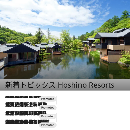
新着トピックス Hoshino Resorts
2026.7.31
【ホテル帰省】という選択肢をOMOが提案。家族とほどよい距離を保つには「昼は実家、夜は気兼ねなくホテルで！」
2026.7.24
【夏限定ディナーコース】旬を迎える稚鮎や花ズッキーニなどをイタリア・トスカーナの郷土料理の手法で満喫！
2026.7.17
「土佐和ハーブかき氷」がOMO7高知に登場！生姜、山椒、大葉など目にも舌にも涼を呼ぶ郷土の味
2026.7.10
NEW OPEN！【界 草津】名湯の地に誕生。趣の異なる2種の温泉と上州ならではの会席・蕎麦割烹など美食を味わう究極の癒やし旅