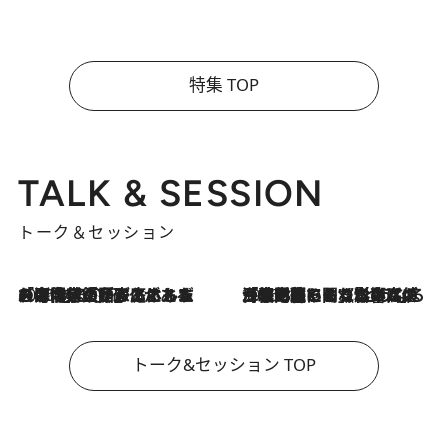
特集 TOP
TALK & SESSION
トーク＆セッション
2026.8.3
「今後値上げがあるとすれば…」「リスクがあるのは今年の冬」エネルギー専門家が語る、ホルムズ海峡封鎖が家庭にもたらす“ある心配”
2026.8.3
「住宅建てられない…」「サーチャージ料の高値が続いている」ホルムズ海峡封鎖による影響はいつまで続く？《エネルギー専門家に聞く“どうなる日本の暮らし”》
トーク&セッション TOP