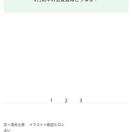
1
2
3
文＝流光七奈 イラスト＝田辺ヒロシ
占い