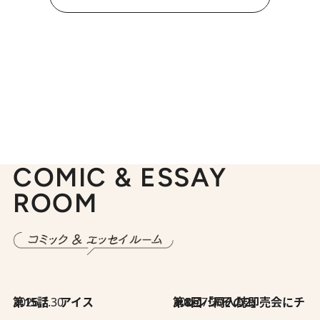
COMIC & ESSAY
ROOM
2026.7.30
第15話 アイス
2026.7.30
第8回「同人誌即売会にチャレンジ その2」