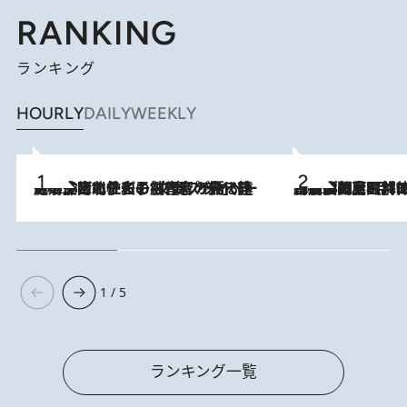
RANKING
ランキング
HOURLY
DAILY
WEEKLY
2026.8.3
《「文士の子ども被害者の会」発足！》阿川佐和子（72）が語る遠藤周作に北杜夫、劇作家・矢代静一の子どもたちの“文豪プライベート事件簿”
2026.8.8
「最後に見られてよかった」上野動物園の東園パンダ舎が解体前に特別公開。8月16日まで延長されたパネル展と共に辿る“半世紀”のパンダ飼育《解体工事の図面あり》
1 / 5
ランキング一覧