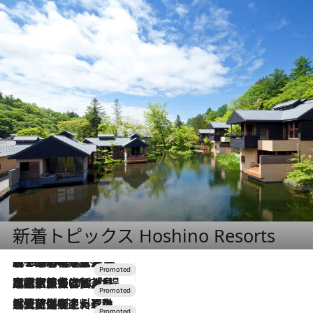
新着トピックス Hoshino Resorts
2026.8.7
【トンボの足水浴】ヒノキの香りに包まれて涼感マックス！約13℃の湧水かけ流しを避暑地「星野温泉 トンボの湯」で体験
2026.7.31
【ホテル帰省】という選択肢をOMOが提案。家族とほどよい距離を保つには「昼は実家、夜は気兼ねなくホテルで！」
2026.7.24
【夏限定ディナーコース】旬を迎える稚鮎や花ズッキーニなどをイタリア・トスカーナの郷土料理の手法で満喫！