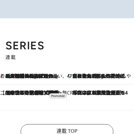
SERIES
連載
そおだよおこの関西おいしい、おやつ紀行
［大阪府箕面市］一皿一皿目の前で仕上げられる、料理を巧みに組み込んだアシェットデセールコース「ミチル アシェット デセール（Michiru assiette dessert）」
5 Hours Ago
47都道府県の手みやげ ひんやりスイーツで夏を満喫
【和歌山県】この夏絶対食べたい 冷やしておいしいおやつ3選 みかんがごろっと丸ごと入ったジュレ
5 Hours Ago
【CREA×星野リゾート】唯一無二。癒しと発見が待つ場所へ
2026.8.7
【トンボの足水浴】ヒノキの香りに包まれて涼感マックス！約13℃の湧水かけ流しを避暑地「星野温泉 トンボの湯」で体験
CREA'S CHOICE
2026.8.7
「立川にも歌舞伎があるんだよ」 片岡仁左衛門・市川中車ら豪華座組みで4年目の立川立飛歌舞伎へ
連載 TOP