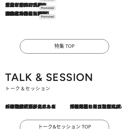
2026.7.17
「土佐和ハーブかき氷」がOMO7高知に登場！生姜、山椒、大葉など目にも舌にも涼を呼ぶ郷土の味
2026.7.10
NEW OPEN！【界 草津】名湯の地に誕生。趣の異なる2種の温泉と上州ならではの会席・蕎麦割烹など美食を味わう究極の癒やし旅
特集 TOP
TALK & SESSION
トーク＆セッション
2026.8.3
「今後値上げがあるとすれば…」「リスクがあるのは今年の冬」エネルギー専門家が語る、ホルムズ海峡封鎖が家庭にもたらす“ある心配”
2026.8.3
「住宅建てられない…」「サーチャージ料の高値が続いている」ホルムズ海峡封鎖による影響はいつまで続く？《エネルギー専門家に聞く“どうなる日本の暮らし”》
トーク&セッション TOP