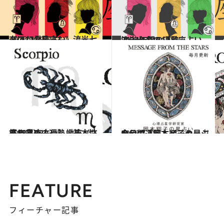
2026.7.29
《ほかの星座も》流光七奈の12星座占い
占い
2023.12.16
流光七奈の12星座占い 2024年間の運勢
占い
2021.12.1
【12星座占い】蠍座（さそり座）の運勢、基本性格まとめ
占い
2026.7.31
今月の運勢＆メッセージを公開「岡本翔子の星占い」
占い
FEATURE
フィーチャー記事