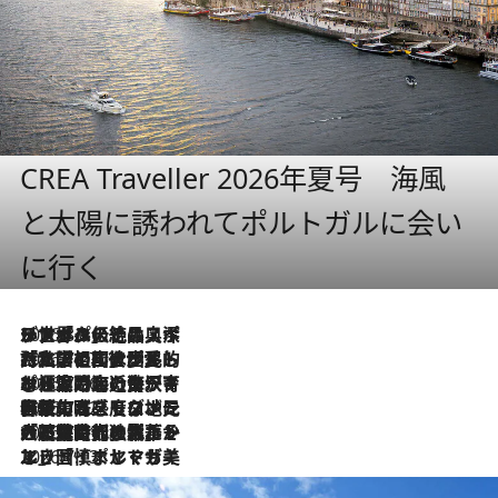
CREA Traveller 2026年夏号 海風
と太陽に誘われてポルトガルに会い
に行く
2026.8.8
リスボンの絶品スイーツ「パステル・デ・ナタ」とは？ポルトガル伝統の奥深い世界へ
2026.7.27
「私の祖国はポルトガル語です」国民的詩人フェルナンド・ペソアと、彼が愛した文学の街を歩く
2026.7.26
ポルトガル近海が育む極上の海の幸。キリリと冷えた白ワインと愉しむ、シーフード専門店の贅沢
2026.7.22
伝統の味をモダンに昇華。高感度な地元客が集う、リスボンの最旬ガストロノミー
2026.7.21
大航海時代の栄華から、震災、独裁、そして革命へ。ポルトガル・首都リスボンの石畳に刻まれた「歴史の光と影」
2026.7.13
エッセイ・ヤマザキマリ「慎ましくも美しき国 ポルトガル」