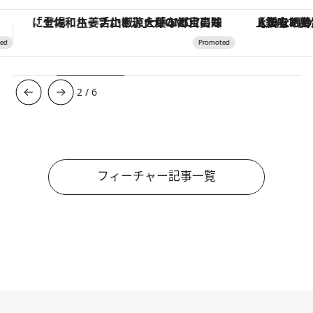
【銀座で出合う最旬美容】美髪ケアや上質な眠り…セルフケアのアップデートから、特別な名入れギフトまで。大人のための「ReFa GINZA」クルーズ
【夏限定ディナーコース】旬を迎
3
/
6
フィーチャー記事一覧