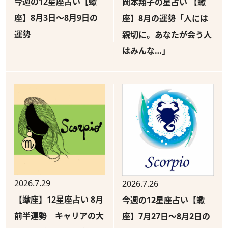
今週の12星座占い【蠍
岡本翔子の星占い 【蠍
座】8月3日～8月9日の
座】8月の運勢「人には
運勢
親切に。あなたが会う人
はみんな…」
2026.7.29
2026.7.26
【蠍座】12星座占い 8月
今週の12星座占い【蠍
前半運勢 キャリアの大
座】7月27日～8月2日の