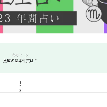
次のページ
魚座の基本性質は？
1
2
3