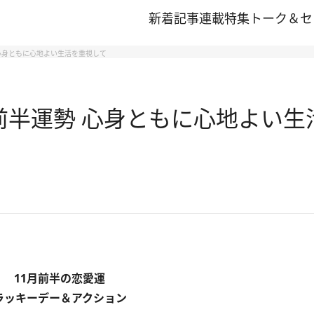
新着記事
連載
特集
トーク＆セ
勢 心身ともに心地よい生活を重視して
月前半運勢 心身ともに心地よい
11月前半の恋愛運
ラッキーデー＆アクション