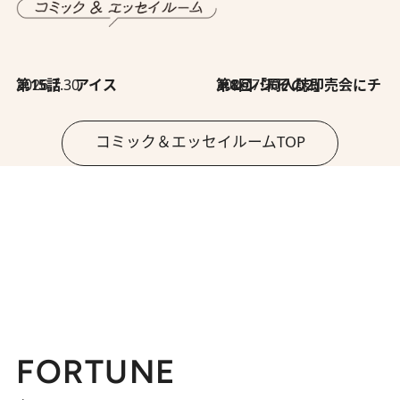
2026.7.30
第15話 アイス
2026.7.30
第8回「同人誌即売会にチャレンジ その2」
コミック＆エッセイルームTOP
FORTUNE