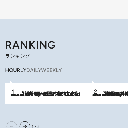
RANKING
ランキング
HOURLY
DAILY
WEEKLY
【間違いのない王道・東京土産】資生堂パーラー 銀座本店でのみ出会える銘菓5選《極上プディング・濃厚チーズケーキ・ボンボンショコラほか》
7 Hours Ago
「最後に見られてよかった」上野動物園の東園パンダ舎が解体前に特別公開。8月16日まで延長されたパネル展と共に辿る“半世紀”のパンダ飼育《解体工事の図面あり》
7 Hours Ago
1 / 5