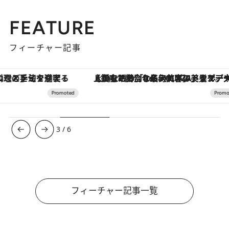
FEATURE
フィーチャー記事
【銀座で出合う最旬美容】美髪ケアや上質な眠り…セルフケアのアップデートから、特別な名入れギフトまで。大人のための「ReFa GINZA」クルーズ
3
/
6
フィーチャー記事一覧