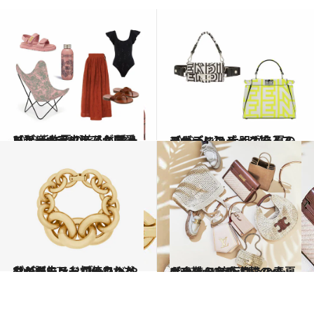
2023.6.10
【ディオール】【クロエ】 新作夏の旅へと誘うリゾートアイテム＆ モードなビーチウェアが可愛い！
ファッション
2023.6.11
【ヴァレンティノ】【フェンディ】 大胆カラー＆デザインのバッグで 夏のコーデにスパイス投入！
ファッション
2023.5.27
サンローラン初のファインジュエリー ゴールドやダイヤモンドが使われた タイムレスなコレクションが誕生
ファッション
2023.5.20
ナチュラル感満載のバッグや靴の 流行はこの春夏も止まらない！ 【Traveller’s Choice】
ファッション