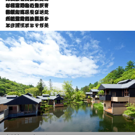
2026.7.26
ポルトガル近海が育む極上の海の幸。キリリと冷えた白ワインと愉しむ、シーフード専門店の贅沢
2026.7.22
伝統の味をモダンに昇華。高感度な地元客が集う、リスボンの最旬ガストロノミー
2026.7.21
大航海時代の栄華から、震災、独裁、そして革命へ。ポルトガル・首都リスボンの石畳に刻まれた「歴史の光と影」
2026.7.13
エッセイ・ヤマザキマリ「慎ましくも美しき国 ポルトガル」