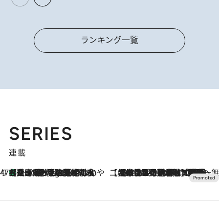
ランキング一覧
SERIES
連載
47都道府県の手みやげ ひんやりスイーツで夏を満喫
【兵庫県】この夏絶対食べたい 冷やしておいしいおやつ3選 淡路島の恵みをジェラートに集約
7 Hours Ago
【CREA×星野リゾート】唯一無二。癒しと発見が待つ場所へ
2026.8.7
【トンボの足水浴】ヒノキの香りに包まれて涼感マックス！約13℃の湧水かけ流しを避暑地「星野温泉 トンボの湯」で体験