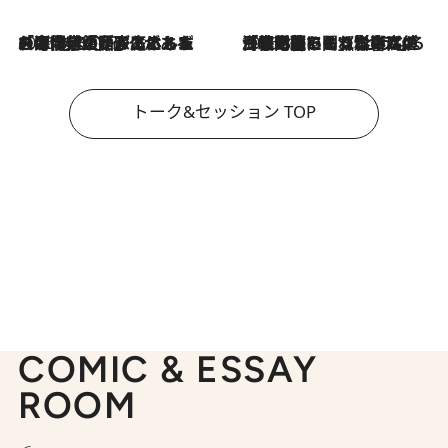
2026.8.3
「今後値上げがあるとすれば…」「リスクがあるのは今年の冬」エネルギー専門家が語る、ホルムズ海峡封鎖が家庭にもたらす“ある心配”
2026.8.3
「住宅建てられない…」「サーチャージ料の高値が続いている」ホルムズ海峡封鎖による影響はいつまで続く？《エネルギー専門家に聞く“どうなる日本の暮らし”》
トーク&セッション TOP
COMIC & ESSAY
ROOM