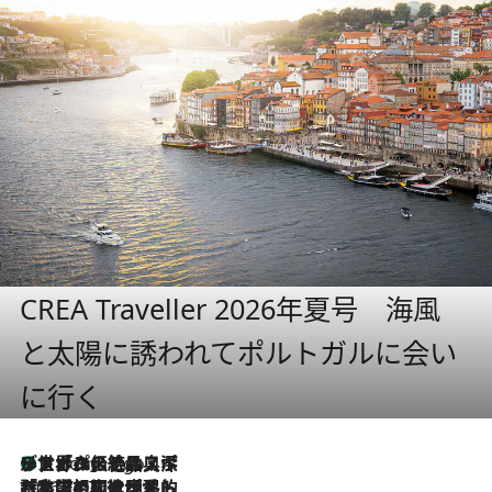
CREA Traveller 2026年夏号 海風
と太陽に誘われてポルトガルに会い
に行く
リスボンの絶品スイーツ「パステル・デ・ナタ」とは？ポルトガル伝統の奥深い世界へ
7 Hours Ago
2026.7.27
「私の祖国はポルトガル語です」国民的詩人フェルナンド・ペソアと、彼が愛した文学の街を歩く