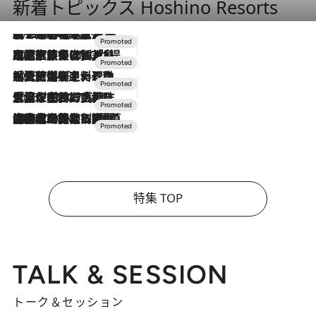
新着トピックス Hoshino Resorts
2026.8.7
【トンボの足水浴】ヒノキの香りに包まれて涼感マックス！約13℃の湧水かけ流しを避暑地「星野温泉 トンボの湯」で体験
2026.7.31
【ホテル帰省】という選択肢をOMOが提案。家族とほどよい距離を保つには「昼は実家、夜は気兼ねなくホテルで！」
2026.7.24
【夏限定ディナーコース】旬を迎える稚鮎や花ズッキーニなどをイタリア・トスカーナの郷土料理の手法で満喫！
2026.7.17
「土佐和ハーブかき氷」がOMO7高知に登場！生姜、山椒、大葉など目にも舌にも涼を呼ぶ郷土の味
2026.7.10
NEW OPEN！【界 草津】名湯の地に誕生。趣の異なる2種の温泉と上州ならではの会席・蕎麦割烹など美食を味わう究極の癒やし旅
特集 TOP
TALK & SESSION
トーク＆セッション