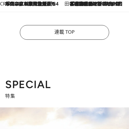
CREA'S CHOICE
2026.8.7
「立川にも歌舞伎があるんだよ」 片岡仁左衛門・市川中車ら豪華座組みで4年目の立川立飛歌舞伎へ
田中稲の勝手に再ブーム
2026.8.7
「湘南乃風に憧れて」観客大盛上がりの“タオル回し”に、ラッパー顔負けの高速歌唱まで…さだまさし（74）のアグレッシブすぎる現在地
連載 TOP
SPECIAL
特集