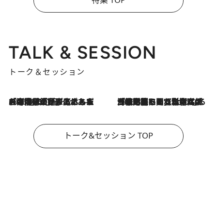
TALK & SESSION
トーク＆セッション
2026.8.3
「今後値上げがあるとすれば…」「リスクがあるのは今年の冬」エネルギー専門家が語る、ホルムズ海峡封鎖が家庭にもたらす“ある心配”
2026.8.3
「住宅建てられない…」「サーチャージ料の高値が続いている」ホルムズ海峡封鎖による影響はいつまで続く？《エネルギー専門家に聞く“どうなる日本の暮らし”》
トーク&セッション TOP