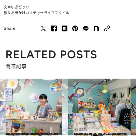
文＝ゆきどっぐ
旅＆お出かけ
カルチャー
ライフスタイル
Share
RELATED POSTS
関連記事
2023.6.17
トレンディドラマに、嵐に、SMAP。韓国雑貨の作家たちが 影響を受けてきた日本の文化
旅＆お出かけ
2023.6.17
「弘大のような店内で、 韓国へ来た気分に」高円寺の雑貨店PKPで韓国のアートシーンを体感せよ！
旅＆お出かけ