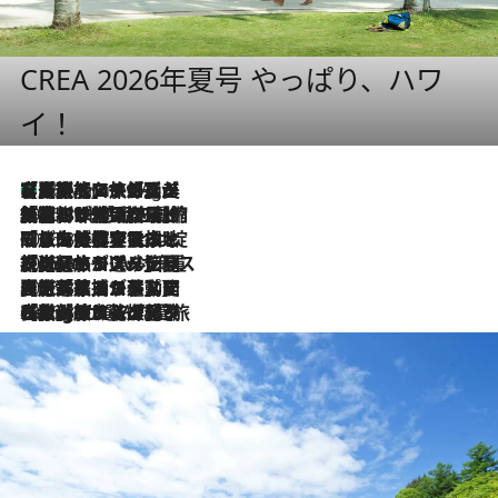
CREA 2026年夏号 やっぱり、ハワ
イ！
【厳選旅コスメ】「多機能アイテムがメイン！」旅好き美容エディターが選んだ夏旅ベストコスメを発表【Mサイズジップ】
46 Minutes Ago
2026.8.6
「荷物が増えるほど旅ストレスは増す」美容ジャーナリストがたどり着いた最終結論。“化粧品を劇的に減らす”感動の凝縮美容とは
2026.8.6
「旅先には金髪ウィッグを持参」日本と同じメイクでは損してる!? 美容ジャーナリストが提案する“掟破りの旅美容”とは
2026.8.6
【厳選旅コスメ】「身軽さ＆UV対策重視！」ヘアアーティストshucoが選んだ夏旅ベストコスメを発表【Mサイズジップ】
2026.8.5
【厳選旅コスメ】国内をあちこち移動する河井菜摘が選んだ夏旅ベストコスメ発表！「リラックスアイテムはマスト」【Mサイズジップ】
2026.8.4
【厳選旅コスメ】「紫外線＆乾燥対策しながらメイク感も！」ヘア＆メイクGeorgeが選んだ夏旅ベストコスメを発表！【Mサイズジップ】