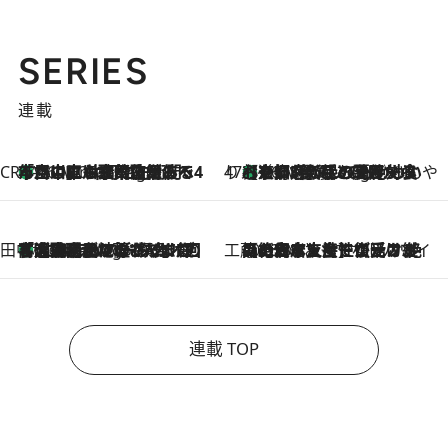
SERIES
連載
CREA'S CHOICE
「立川にも歌舞伎があるんだよ」 片岡仁左衛門・市川中車ら豪華座組みで4年目の立川立飛歌舞伎へ
46 Minutes Ago
47都道府県の手みやげ ひんやりスイーツで夏を満喫
【京都府】この夏絶対食べたい 冷やしておいしいおやつ3選 ひと口目から心を掴む新緑のテリーヌ
46 Minutes Ago
田中稲の勝手に再ブーム
「湘南乃風に憧れて」観客大盛上がりの“タオル回し”に、ラッパー顔負けの高速歌唱まで…さだまさし（74）のアグレッシブすぎる現在地
5 Hours Ago
工藤まやのおもてなしハワイ
2026.8.6
【ハワイ土産】ローカルの絶大な支持で復活！ 絶品の幻クッキー《元ファンの日本人女性が受け継いだ名店》
連載 TOP