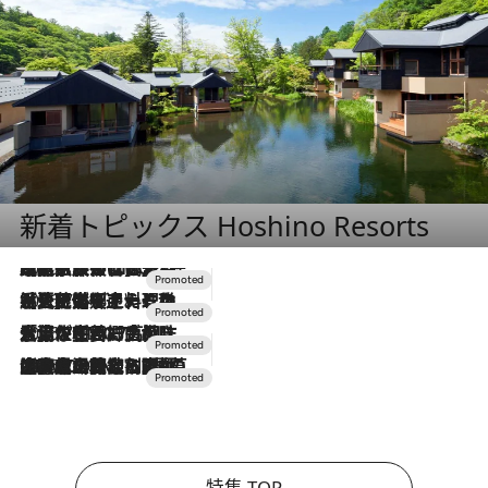
新着トピックス Hoshino Resorts
2026.7.31
【ホテル帰省】という選択肢をOMOが提案。家族とほどよい距離を保つには「昼は実家、夜は気兼ねなくホテルで！」
2026.7.24
【夏限定ディナーコース】旬を迎える稚鮎や花ズッキーニなどをイタリア・トスカーナの郷土料理の手法で満喫！
2026.7.17
「土佐和ハーブかき氷」がOMO7高知に登場！生姜、山椒、大葉など目にも舌にも涼を呼ぶ郷土の味
2026.7.10
NEW OPEN！【界 草津】名湯の地に誕生。趣の異なる2種の温泉と上州ならではの会席・蕎麦割烹など美食を味わう究極の癒やし旅
特集 TOP