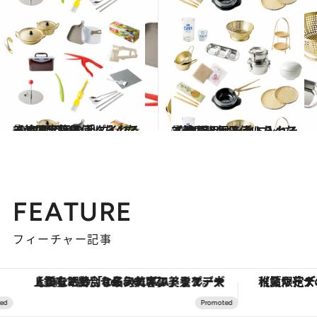
2023.5.23
【韓国】毎日使いたくなる 台所用品を手に入れる① おなじみの「ダイソー」は宝箱!?
旅＆お出かけ
2023.5.24
【韓国】毎日使いたくなる 台所用品を手に入れる② 市場＆セレクトショップ篇
旅＆お出かけ
FEATURE
フィーチャー記事
【銀座で出合う最旬美容】美髪ケアや上質な眠り…セルフケアのアップデートから、特別な名入れギフトまで。大人のための「ReFa GINZA」クルーズ
【夏限定ディナーコース】旬を迎