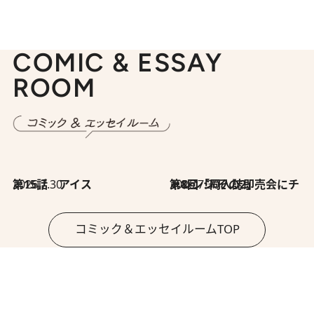
COMIC & ESSAY
ROOM
2026.7.30
第15話 アイス
2026.7.30
第8回「同人誌即売会にチャレンジ その2」
コミック＆エッセイルームTOP