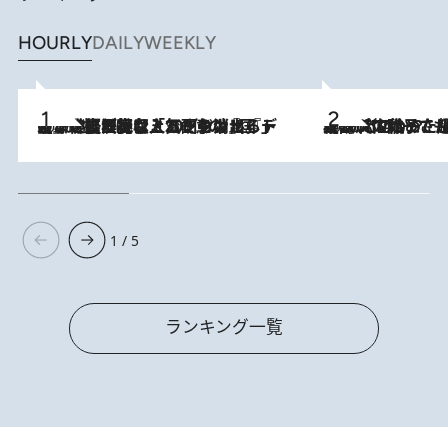
HOURLY
DAILY
WEEKLY
2026.8.5
【なぜ吉沢亮は「気配を消せる」のか？】興行収入208億の『国宝』を経て挑むミュージカル『ディア・エヴァン・ハンセン』。トップ俳優が舞台上でさらけ出した“孤独”とは
2026.8.5
【阿川佐和子さんの年とる力】なぜ70代で始めた趣味は“こんなに楽しい”のか？ ピアノ、俳句…スランプに陥っても続けられる“ある秘訣”とは
1 / 5
ランキング一覧