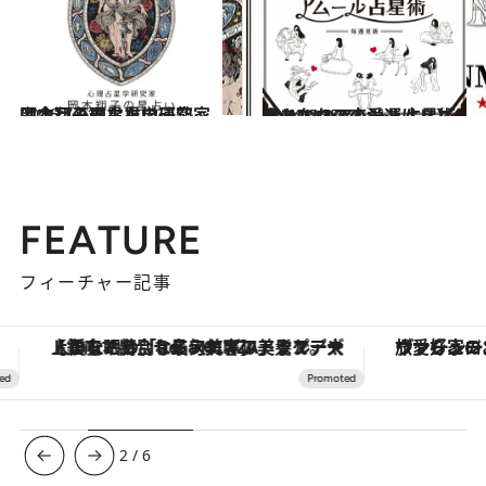
2026.7.31
【今月のあなたの運勢は？】心理占星学研究家 岡本翔子の星占い
占い
2024.6.15
【あなたの恋愛運は？】JINMUのアムール占星術 愛とエロスのジンムリズム
占い
FEATURE
フィーチャー記事
【銀座で出合う最旬美容】美髪ケアや上質な眠り…セルフケアのアップデートから、特別な名入れギフトまで。大人のための「ReFa GINZA」クルーズ
ヴァシュロン・コンスタンタン
2
/
6