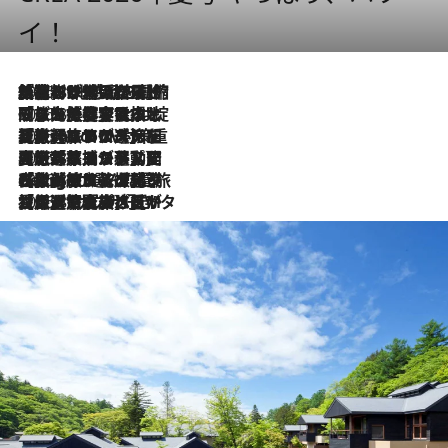
イ！
2026.8.6
「荷物が増えるほど旅ストレスは増す」美容ジャーナリストがたどり着いた最終結論。“化粧品を劇的に減らす”感動の凝縮美容とは
2026.8.6
「旅先には金髪ウィッグを持参」日本と同じメイクでは損してる!? 美容ジャーナリストが提案する“掟破りの旅美容”とは
2026.8.6
【厳選旅コスメ】「身軽さ＆UV対策重視！」ヘアアーティストshucoが選んだ夏旅ベストコスメを発表【Mサイズジップ】
2026.8.5
【厳選旅コスメ】国内をあちこち移動する河井菜摘が選んだ夏旅ベストコスメ発表！「リラックスアイテムはマスト」【Mサイズジップ】
2026.8.4
【厳選旅コスメ】「紫外線＆乾燥対策しながらメイク感も！」ヘア＆メイクGeorgeが選んだ夏旅ベストコスメを発表！【Mサイズジップ】
2026.8.3
【厳選旅コスメ】「保湿もタイパ重視！」“サウナ好き”タレント清水みさとが愛用する夏旅ベストコスメを発表！【Mサイズジップ】