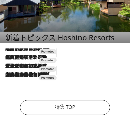
新着トピックス Hoshino Resorts
2026.7.31
【ホテル帰省】という選択肢をOMOが提案。家族とほどよい距離を保つには「昼は実家、夜は気兼ねなくホテルで！」
2026.7.24
【夏限定ディナーコース】旬を迎える稚鮎や花ズッキーニなどをイタリア・トスカーナの郷土料理の手法で満喫！
2026.7.17
「土佐和ハーブかき氷」がOMO7高知に登場！生姜、山椒、大葉など目にも舌にも涼を呼ぶ郷土の味
2026.7.10
NEW OPEN！【界 草津】名湯の地に誕生。趣の異なる2種の温泉と上州ならではの会席・蕎麦割烹など美食を味わう究極の癒やし旅
特集 TOP