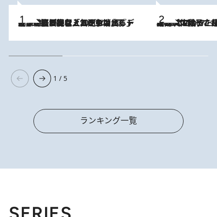
2026.8.5
【なぜ吉沢亮は「気配を消せる」のか？】興行収入208億の『国宝』を経て挑むミュージカル『ディア・エヴァン・ハンセン』。トップ俳優が舞台上でさらけ出した“孤独”とは
2026.8.5
【阿川佐和子さんの年とる力】なぜ70代で始めた趣味は“こんなに楽しい”のか？ ピアノ、俳句…スランプに陥っても続けられる“ある秘訣”とは
1 / 5
ランキング一覧
SERIES