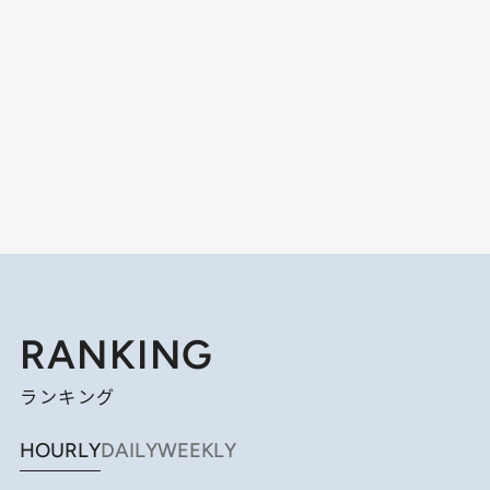
RANKING
ランキング
HOURLY
DAILY
WEEKLY