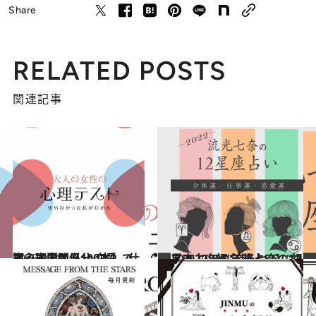
Share
RELATED POSTS
関連記事
2025.9.28
【心理テスト100本】で知る本当の自分 恋愛、仕事、人間関係…
占い
2021.12.15
【2022年の年間占い】“視える占い師”流光七奈の12星座占い
占い