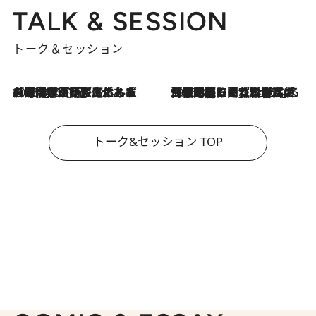
TALK & SESSION
トーク＆セッション
2026.8.3
「今後値上げがあるとすれば…」「リスクがあるのは今年の冬」エネルギー専門家が語る、ホルムズ海峡封鎖が家庭にもたらす“ある心配”
2026.8.3
「住宅建てられない…」「サーチャージ料の高値が続いている」ホルムズ海峡封鎖による影響はいつまで続く？《エネルギー専門家に聞く“どうなる日本の暮らし”》
トーク&セッション TOP