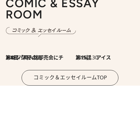
COMIC & ESSAY
ROOM
2026.7.30
第8回「同人誌即売会にチャレンジ その2」
2026.7.30
第15話 アイス
コミック＆エッセイルームTOP