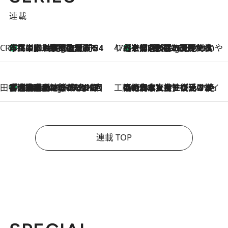
連載
CREA'S CHOICE
「立川にも歌舞伎があるんだよ」 片岡仁左衛門・市川中車ら豪華座組みで4年目の立川立飛歌舞伎へ
1 Minute Ago
47都道府県の手みやげ ひんやりスイーツで夏を満喫
【京都府】この夏絶対食べたい 冷やしておいしいおやつ3選 ひと口目から心を掴む新緑のテリーヌ
1 Minute Ago
田中稲の勝手に再ブーム
「湘南乃風に憧れて」観客大盛上がりの“タオル回し”に、ラッパー顔負けの高速歌唱まで…さだまさし（74）のアグレッシブすぎる現在地
5 Hours Ago
工藤まやのおもてなしハワイ
2026.8.6
【ハワイ土産】ローカルの絶大な支持で復活！ 絶品の幻クッキー《元ファンの日本人女性が受け継いだ名店》
連載 TOP