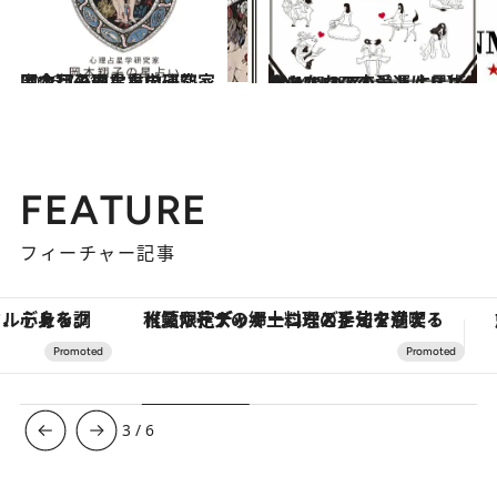
2026.7.31
【今月のあなたの運勢は？】心理占星学研究家 岡本翔子の星占い
占い
2024.6.15
【あなたの恋愛運は？】JINMUのアムール占星術 愛とエロスのジンムリズム
占い
FEATURE
フィーチャー記事
【夏限定ディナーコース】旬を迎える稚鮎や花ズッキーニなどをイタリア・トスカーナの郷土料理の手法で満喫！
ヴァシュロン・コンスタンタン
3
/
6