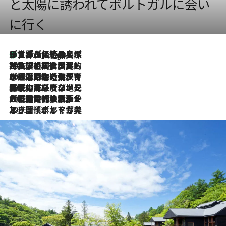
と太陽に誘われてポルトガルに会い
に行く
リスボンの絶品スイーツ「パステル・デ・ナタ」とは？ポルトガル伝統の奥深い世界へ
4 Hours Ago
2026.7.27
「私の祖国はポルトガル語です」国民的詩人フェルナンド・ペソアと、彼が愛した文学の街を歩く
2026.7.26
ポルトガル近海が育む極上の海の幸。キリリと冷えた白ワインと愉しむ、シーフード専門店の贅沢
2026.7.22
伝統の味をモダンに昇華。高感度な地元客が集う、リスボンの最旬ガストロノミー
2026.7.21
大航海時代の栄華から、震災、独裁、そして革命へ。ポルトガル・首都リスボンの石畳に刻まれた「歴史の光と影」
2026.7.13
エッセイ・ヤマザキマリ「慎ましくも美しき国 ポルトガル」