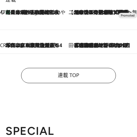
47都道府県の手みやげ ひんやりスイーツで夏を満喫
【兵庫県】この夏絶対食べたい 冷やしておいしいおやつ3選 淡路島の恵みをジェラートに集約
4 Hours Ago
【CREA×星野リゾート】唯一無二。癒しと発見が待つ場所へ
2026.8.7
【トンボの足水浴】ヒノキの香りに包まれて涼感マックス！約13℃の湧水かけ流しを避暑地「星野温泉 トンボの湯」で体験
CREA'S CHOICE
2026.8.7
「立川にも歌舞伎があるんだよ」 片岡仁左衛門・市川中車ら豪華座組みで4年目の立川立飛歌舞伎へ
田中稲の勝手に再ブーム
2026.8.7
「湘南乃風に憧れて」観客大盛上がりの“タオル回し”に、ラッパー顔負けの高速歌唱まで…さだまさし（74）のアグレッシブすぎる現在地
連載 TOP
SPECIAL