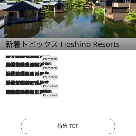
新着トピックス Hoshino Resorts
2026.8.7
【トンボの足水浴】ヒノキの香りに包まれて涼感マックス！約13℃の湧水かけ流しを避暑地「星野温泉 トンボの湯」で体験
2026.7.31
【ホテル帰省】という選択肢をOMOが提案。家族とほどよい距離を保つには「昼は実家、夜は気兼ねなくホテルで！」
2026.7.24
【夏限定ディナーコース】旬を迎える稚鮎や花ズッキーニなどをイタリア・トスカーナの郷土料理の手法で満喫！
2026.7.17
「土佐和ハーブかき氷」がOMO7高知に登場！生姜、山椒、大葉など目にも舌にも涼を呼ぶ郷土の味
2026.7.10
NEW OPEN！【界 草津】名湯の地に誕生。趣の異なる2種の温泉と上州ならではの会席・蕎麦割烹など美食を味わう究極の癒やし旅
特集 TOP