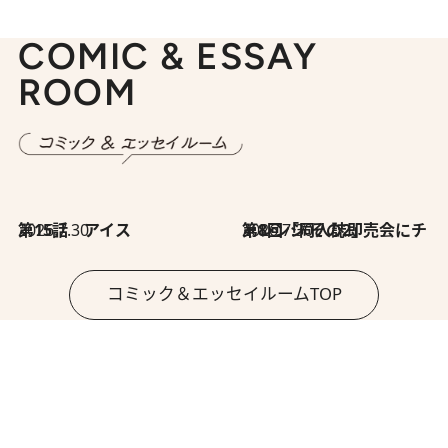
COMIC & ESSAY
ROOM
2026.7.30
第15話 アイス
2026.7.30
第8回「同人誌即売会にチャレンジ その2」
コミック＆エッセイルームTOP