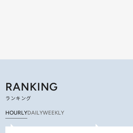
RANKING
ランキング
HOURLY
DAILY
WEEKLY