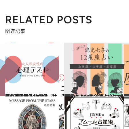
RELATED POSTS
関連記事
2025.9.28
【心理テスト100本】で知る本当の自分 恋愛、仕事、人間関係…
占い
2021.12.15
【2022年の年間占い】“視える占い師”流光七奈の12星座占い
占い