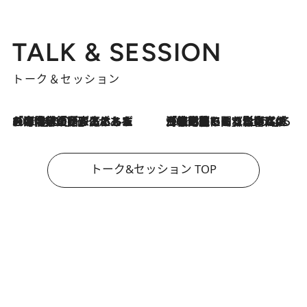
TALK & SESSION
トーク＆セッション
2026.8.3
「今後値上げがあるとすれば…」「リスクがあるのは今年の冬」エネルギー専門家が語る、ホルムズ海峡封鎖が家庭にもたらす“ある心配”
2026.8.3
「住宅建てられない…」「サーチャージ料の高値が続いている」ホルムズ海峡封鎖による影響はいつまで続く？《エネルギー専門家に聞く“どうなる日本の暮らし”》
トーク&セッション TOP