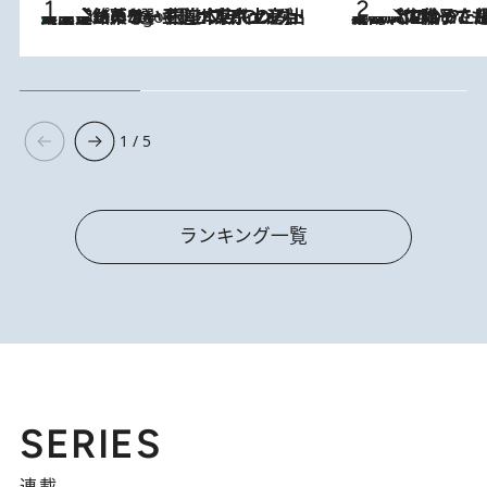
【間違いのない王道・東京土産】資生堂パーラー 銀座本店でのみ出会える銘菓5選《極上プディング・濃厚チーズケーキ・ボンボンショコラほか》
4 Hours Ago
2026.8.5
【阿川佐和子さんの年とる力】なぜ70代で始めた趣味は“こんなに楽しい”のか？ ピアノ、俳句…スランプに陥っても続けられる“ある秘訣”とは
1 / 5
ランキング一覧
SERIES
連載