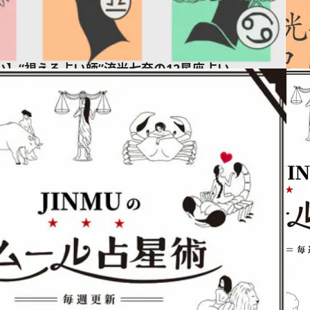
占い】“視える占い師”流光七奈の12星座占い