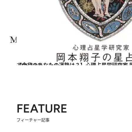
2026.7.31
【今月のあなたの運勢は？】心理占星学研究家 
占い
FEATURE
フィーチャー記事