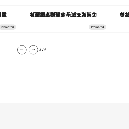
護活動家が実現させたナイジェリアの自然環境の復活
【夏限定ディナーコース】旬を迎える稚鮎や花ズッキーニなどをイタリア・トスカーナの郷土料理の手法で満喫！
3
/
6