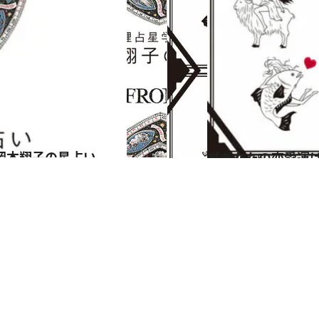
岡本翔子の星占い
2024.6.15
【あなたの恋愛運は？】JINMUのアムール占星術 愛とエロスのジンムリズム
占い