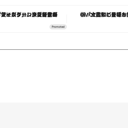
ヴァシュロン・コンスタンタン「オーヴァーシーズ・オートマティック」。旅愛好家のお気に入りコレクションから、ジェンダーレスな新作が登場
「土佐和ハーブかき氷」がOMO7高知に登場