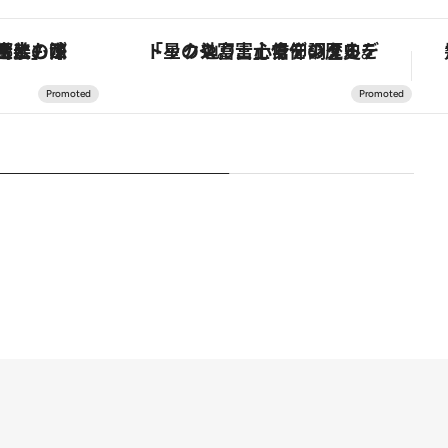
！生姜、山椒、大葉など目にも舌にも涼を呼ぶ郷土の味
「星のや富士」でデジタルデトックス。冨士信仰の歴史を辿り、心身を調える。