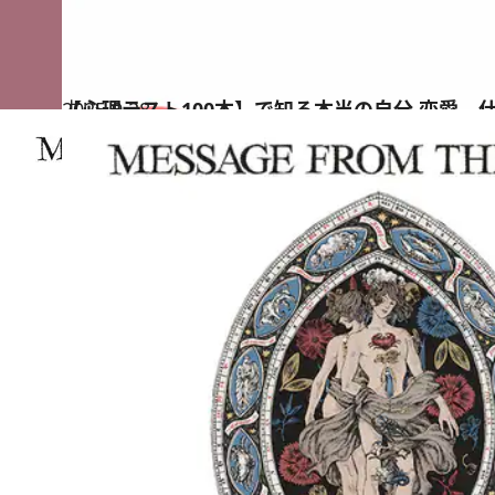
2025.9.28
【心理テスト100本】で知る本当の自分 恋愛、
占い