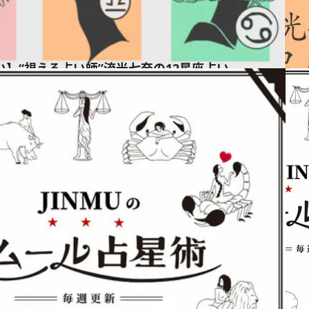
占い】“視える占い師”流光七奈の12星座占い