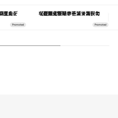
の歴史を辿り、心身を調える。
【夏限定ディナーコース】旬を迎える稚鮎や花ズッキーニなどをイタリア・トスカーナの郷土料理の手法で満喫！