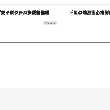
ヴァシュロン・コンスタンタン「オーヴァーシーズ・オートマティック」。旅愛好家のお気に入りコレクションから、ジェンダーレスな新作が登場
「星のや富士」でデジタルデトックス。冨士信仰