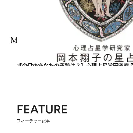
2026.7.31
【今月のあなたの運勢は？】心理占星学研究家 
占い
FEATURE
フィーチャー記事