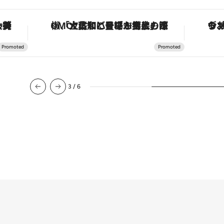
な名入れギフトまで。大人のための「ReFa GINZA」クルーズ
「土佐和ハーブかき氷」がOMO7高知に登場！生姜、山椒、大葉など目にも舌にも涼を呼ぶ郷土の味
3
/
6