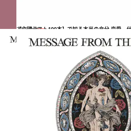
2025.9.28
【心理テスト100本】で知る本当の自分 恋愛、
占い