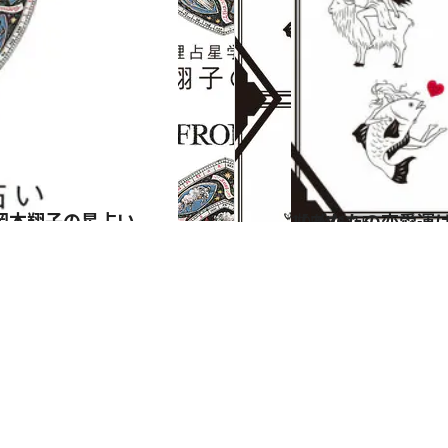
岡本翔子の星占い
2024.6.15
【あなたの恋愛運は？】JINMUのアムール占星術 愛とエロスのジンムリズム
占い