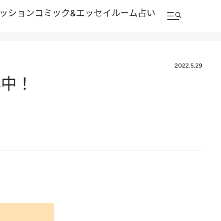
ッション
コミック&エッセイルーム
占い
2022.5.29
昇中！