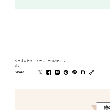
文＝流光七奈 イラスト＝田辺ヒロシ
占い
Share
他