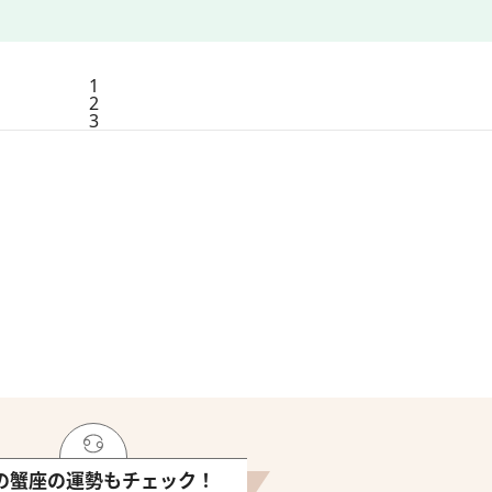
1
2
3
の蟹座の運勢もチェック！