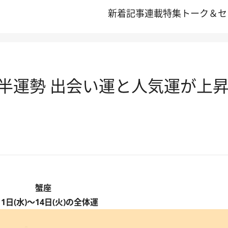
新着記事
連載
特集
トーク＆セ
前半運勢 出会い運と人気運が上
蟹座
月1日(水)～14日(火)の全体運