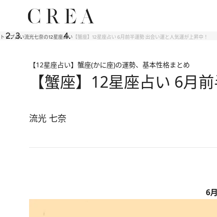
トップ
占い
流光七奈の12星座占い
【蟹座】12星座占い 6月前半運勢 出会い運と人気運が上昇中！
【12星座占い】蟹座(かに座)の運勢、基本性格まとめ
【蟹座】12星座占い 6月
流光 七奈
6