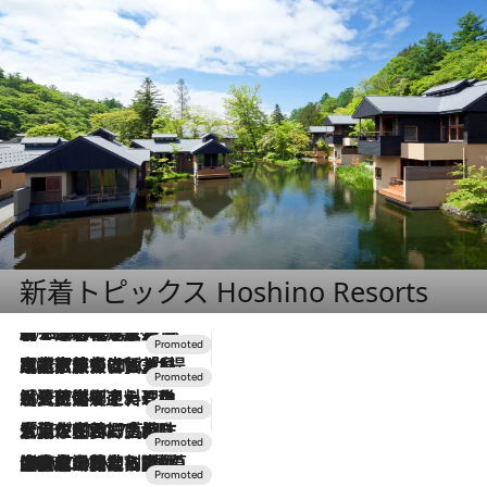
新着トピックス Hoshino Resorts
2026.8.7
【トンボの足水浴】ヒノキの香りに包まれて涼感マックス！約13℃の湧水かけ流しを避暑地「星野温泉 トンボの湯」で体験
2026.7.31
【ホテル帰省】という選択肢をOMOが提案。家族とほどよい距離を保つには「昼は実家、夜は気兼ねなくホテルで！」
2026.7.24
【夏限定ディナーコース】旬を迎える稚鮎や花ズッキーニなどをイタリア・トスカーナの郷土料理の手法で満喫！
2026.7.17
「土佐和ハーブかき氷」がOMO7高知に登場！生姜、山椒、大葉など目にも舌にも涼を呼ぶ郷土の味
2026.7.10
NEW OPEN！【界 草津】名湯の地に誕生。趣の異なる2種の温泉と上州ならではの会席・蕎麦割烹など美食を味わう究極の癒やし旅