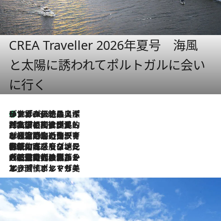
CREA Traveller 2026年夏号 海風
と太陽に誘われてポルトガルに会い
に行く
リスボンの絶品スイーツ「パステル・デ・ナタ」とは？ポルトガル伝統の奥深い世界へ
2026.8.8
2026.7.27
「私の祖国はポルトガル語です」国民的詩人フェルナンド・ペソアと、彼が愛した文学の街を歩く
2026.7.26
ポルトガル近海が育む極上の海の幸。キリリと冷えた白ワインと愉しむ、シーフード専門店の贅沢
2026.7.22
伝統の味をモダンに昇華。高感度な地元客が集う、リスボンの最旬ガストロノミー
2026.7.21
大航海時代の栄華から、震災、独裁、そして革命へ。ポルトガル・首都リスボンの石畳に刻まれた「歴史の光と影」
2026.7.13
エッセイ・ヤマザキマリ「慎ましくも美しき国 ポルトガル」