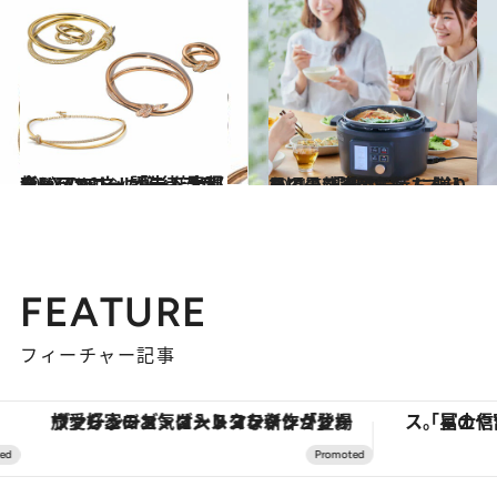
2022.1.19
ティファニーから待望の新ジュエリー 「ティファニー ノット」誕生！ 大都会NYのエネルギーを表現
ファッション
2021.5.3
日頃の感謝の気持ちを込めて！ 「母の日」に贈りたい最新家電5選
ライフスタイル
FEATURE
フィーチャー記事
場
「星のや富士」でデジタルデトックス。冨士信仰の歴史を辿り、心身を調える。
【銀座で出合う最旬美容】美髪ケアや上質な眠