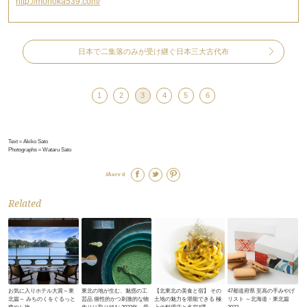
http://morioka539.com/
日本で二集落のみが受け継ぐ日本三大古代布
1
2
3
4
5
6
Text＝Akiko Sato
Photographs＝Wataru Sato
Share it
Related
お気に入りホテル大賞～東
東北の地が生む、魅惑の工
【北東北の美食と宿】 その
47都道府県 至高の手みやげ
北篇～ みちのくをぐるっと
芸品 個性的かつ刺激的な物
土地の魅力を堪能できる 極
リスト ～北海道・東北篇