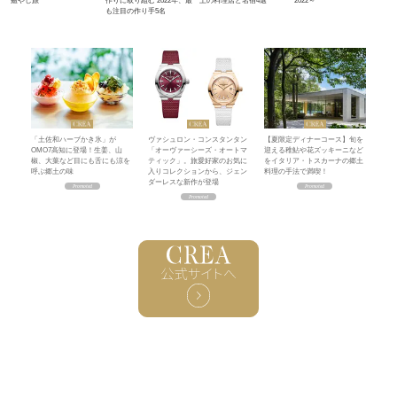
癒やし旅
作りに取り組む 2022年、最
上の料理店と名宿4選
2022～
も注目の作り手5名
「土佐和ハーブかき氷」が
ヴァシュロン・コンスタンタン
【夏限定ディナーコース】旬を
OMO7高知に登場！生姜、山
「オーヴァーシーズ・オートマ
迎える稚鮎や花ズッキーニなど
椒、大葉など目にも舌にも涼を
ティック」。旅愛好家のお気に
をイタリア・トスカーナの郷土
呼ぶ郷土の味
入りコレクションから、ジェン
料理の手法で満喫！
ダーレスな新作が登場