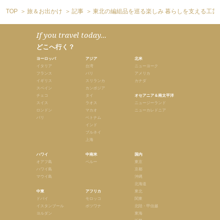
TOP
旅＆お出かけ
記事
東北の編組品を巡る楽しみ 暮らしを支える工芸
If you travel today...
どこへ行く？
ヨーロッパ
アジア
北米
イタリア
台湾
ニューヨーク
フランス
バリ
アメリカ
イギリス
スリランカ
カナダ
スペイン
カンボジア
チェコ
タイ
オセアニア＆南太平洋
スイス
ラオス
ニュージーランド
ロンドン
マカオ
ニューカレドニア
パリ
ベトナム
インド
ブルネイ
上海
ハワイ
中南米
国内
オアフ島
ペルー
東京
ハワイ島
京都
マウイ島
沖縄
北海道
中東
アフリカ
東北
ドバイ
モロッコ
関東
イスタンブール
ボツワナ
北陸・甲信越
ヨルダン
東海