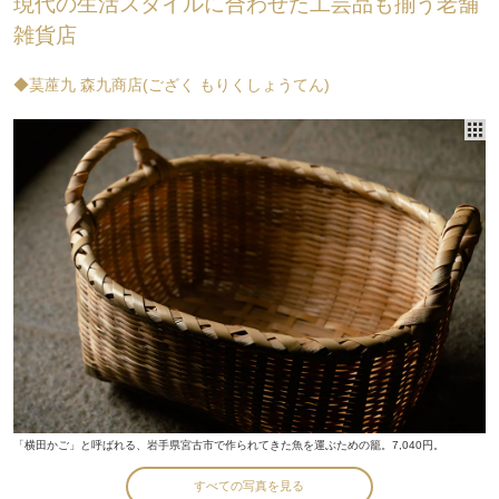
現代の生活スタイルに合わせた工芸品も揃う老舗
雑貨店
◆茣蓙九 森九商店(ござく もりくしょうてん)
「横田かご」と呼ばれる、岩手県宮古市で作られてきた魚を運ぶための籠。7,040円。
すべての写真を見る