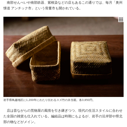
南部せんべいや南部鉄器、紫根染などの店もあるこの通りでは、毎月「奥州
懐道 アンチック市」という骨董市も開かれている。
岩手県鳥越地区に1,200年にわたり伝わるスズ竹の弁当籠。各3,850円。
店は昔ながらの荒物屋の風情を引き継ぎつつ、現代の生活スタイルに合わせ
た全国の雑貨も仕入れている。編組品は時期にもよるが、岩手の沿岸部や県北
部の物などがメイン。