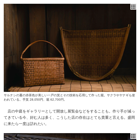
サルナシの蔓の赤茶色が美しい一戸の箕とその技術を応用して作った籠。サクラやヤナギも使
われている。手箕 28,050円、籠 62,700円。
店の中庭をギャラリーとして開放し展覧会などをすることも。作り手が減っ
てきている今、好む人は多く、こうした店の存在はとても貴重と言える。盛岡
に来たら一度は訪れたい。