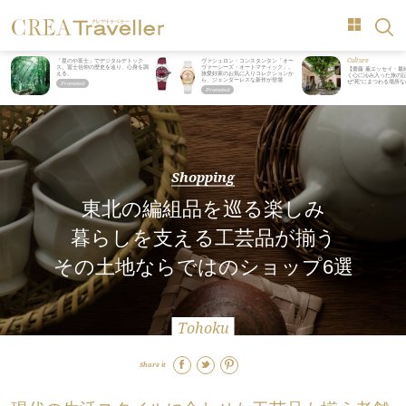
Culture
「星のや富士」でデジタルデトック
ヴァシュロン・コンスタンタン「オー
ス。冨士信仰の歴史を辿り、心身を調
ヴァーシーズ・オートマティック」。
【齋藤 薫エッセイ・最
える。
旅愛好家のお気に入りコレクションか
く心に沁み入った旅の記
ら、ジェンダーレスな新作が登場
ぜ“死”にまつわる場所
Shopping
東北の編組品を巡る楽しみ
暮らしを支える工芸品が揃う
その土地ならではのショップ6選
Tohoku
Share it