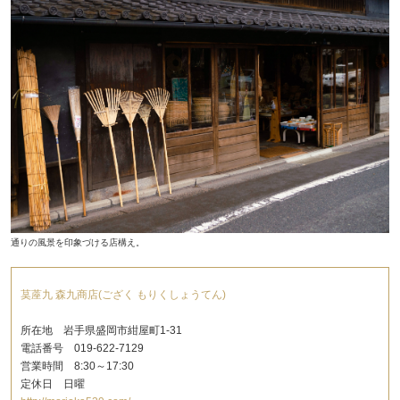
通りの風景を印象づける店構え。
茣蓙九 森九商店(ござく もりくしょうてん)
所在地 岩手県盛岡市紺屋町1-31
電話番号 019-622-7129
営業時間 8:30～17:30
定休日 日曜