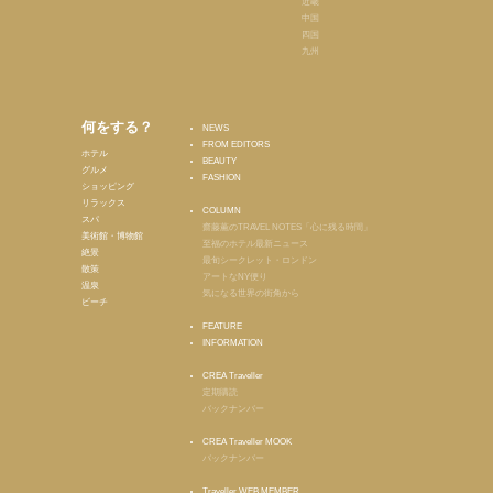
近畿
中国
四国
九州
何をする？
NEWS
FROM EDITORS
ホテル
BEAUTY
グルメ
FASHION
ショッピング
リラックス
COLUMN
スパ
齋藤薫のTRAVEL NOTES「心に残る時間」
美術館・博物館
至福のホテル最新ニュース
絶景
最旬シークレット・ロンドン
散策
アートなNY便り
温泉
気になる世界の街角から
ビーチ
FEATURE
INFORMATION
CREA Traveller
定期購読
バックナンバー
CREA Traveller MOOK
バックナンバー
Traveller WEB MEMBER