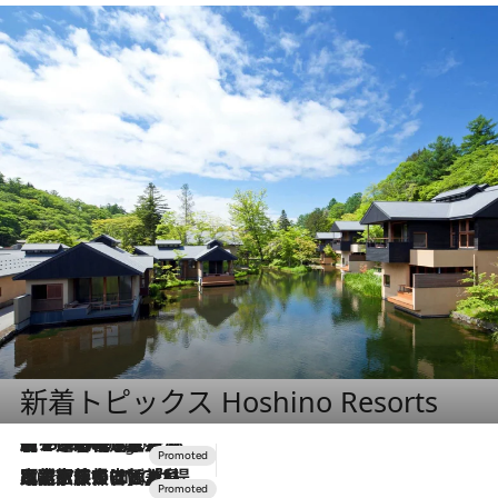
新着トピックス Hoshino Resorts
【トンボの足水浴】ヒノキの香りに包まれて涼感マックス！約13℃の湧水かけ流しを避暑地「星野温泉 トンボの湯」で体験
3 Hours Ago
2026.7.31
【ホテル帰省】という選択肢をOMOが提案。家族とほどよい距離を保つには「昼は実家、夜は気兼ねなくホテルで！」