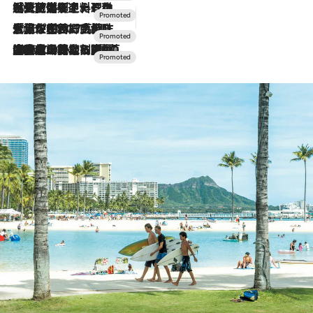
2026.7.24
【夏限定ディナーコース】旬を迎える稚鮎や花ズッキーニなどをイタリア・トスカーナの郷土料理の手法で満喫！
2026.7.17
「土佐和ハーブかき氷」がOMO7高知に登場！生姜、山椒、大葉など目にも舌にも涼を呼ぶ郷土の味
2026.7.10
NEW OPEN！【界 草津】名湯の地に誕生。趣の異なる2種の温泉と上州ならではの会席・蕎麦割烹など美食を味わう究極の癒やし旅