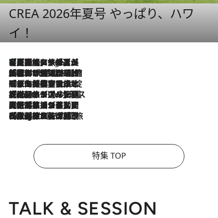
CREA 2026年夏号 やっぱり、ハワ
イ！
【厳選旅コスメ】「多機能アイテムがメイン！」旅好き美容エディターが選んだ夏旅ベストコスメを発表【Mサイズジップ】
5 Hours Ago
2026.8.6
「荷物が増えるほど旅ストレスは増す」美容ジャーナリストがたどり着いた最終結論。“化粧品を劇的に減らす”感動の凝縮美容とは
2026.8.6
「旅先には金髪ウィッグを持参」日本と同じメイクでは損してる!? 美容ジャーナリストが提案する“掟破りの旅美容”とは
2026.8.6
【厳選旅コスメ】「身軽さ＆UV対策重視！」ヘアアーティストshucoが選んだ夏旅ベストコスメを発表【Mサイズジップ】
2026.8.5
【厳選旅コスメ】国内をあちこち移動する河井菜摘が選んだ夏旅ベストコスメ発表！「リラックスアイテムはマスト」【Mサイズジップ】
2026.8.4
【厳選旅コスメ】「紫外線＆乾燥対策しながらメイク感も！」ヘア＆メイクGeorgeが選んだ夏旅ベストコスメを発表！【Mサイズジップ】
特集 TOP
TALK & SESSION