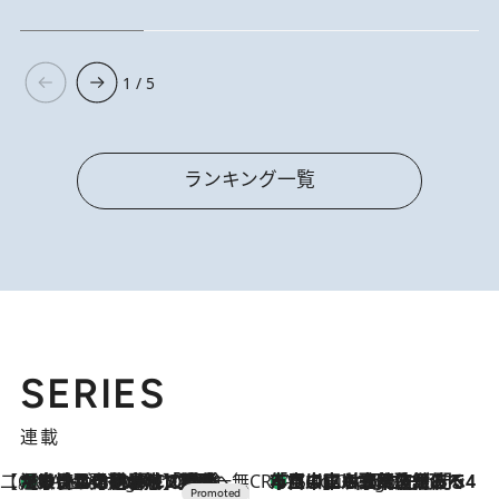
1 / 5
ランキング一覧
SERIES
連載
【CREA×星野リゾート】唯一無二。癒しと発見が待つ場所へ
【トンボの足水浴】ヒノキの香りに包まれて涼感マックス！約13℃の湧水かけ流しを避暑地「星野温泉 トンボの湯」で体験
3 Hours Ago
CREA'S CHOICE
「立川にも歌舞伎があるんだよ」 片岡仁左衛門・市川中車ら豪華座組みで4年目の立川立飛歌舞伎へ
5 Hours Ago