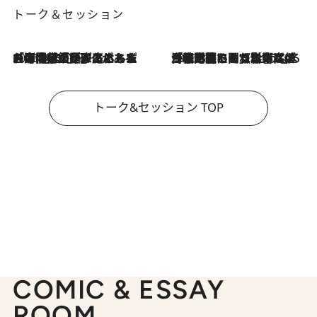
トーク＆セッション
2026.8.3
「今後値上げがあるとすれば…」「リスクがあるのは今年の冬」エネルギー専門家が語る、ホルムズ海峡封鎖が家庭にもたらす“ある心配”
2026.8.3
「住宅建てられない…」「サーチャージ料の高値が続いている」ホルムズ海峡封鎖による影響はいつまで続く？《エネルギー専門家に聞く“どうなる日本の暮らし”》
トーク&セッション TOP
COMIC & ESSAY
ROOM