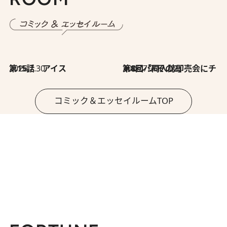
2026.7.30
第15話 アイス
2026.7.30
第8回「同人誌即売会にチャレンジ その2」
コミック＆エッセイルームTOP