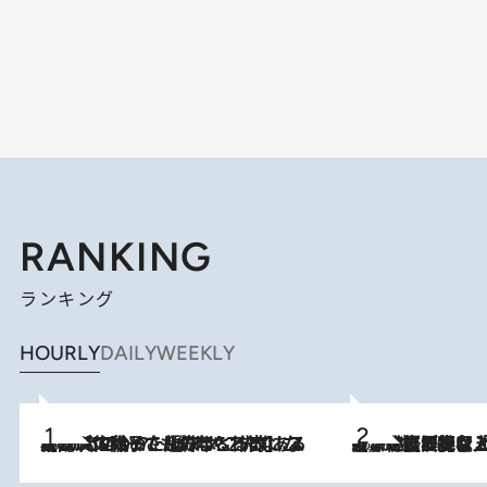
RANKING
ランキング
HOURLY
DAILY
WEEKLY
2026.8.5
【阿川佐和子さんの年とる力】なぜ70代で始めた趣味は“こんなに楽しい”のか？ ピアノ、俳句…スランプに陥っても続けられる“ある秘訣”とは
2026.8.5
【なぜ吉沢亮は「気配を消せる」のか？】興行収入208億の『国宝』を経て挑むミュージカル『ディア・エヴァン・ハンセン』。トップ俳優が舞台上でさらけ出した“孤独”とは