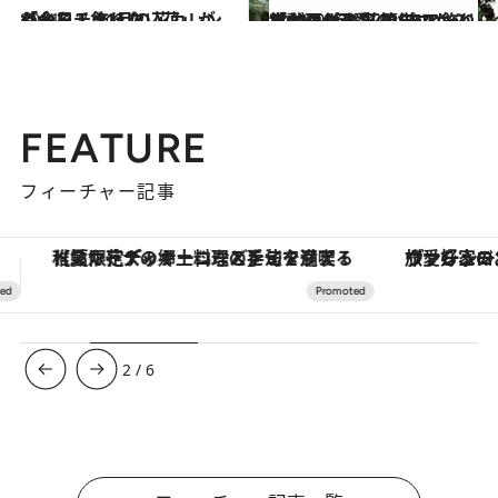
2021.11.1
「今日、飾りたい花」がわかる！ 11月の花カレンダーをチェック
ライフスタイル
2021.12.30
【動画付き】CREAアンバサダーが お花のプロから教わりました 簡単！「100％可愛いバラの飾り方」
ライフスタイル
FEATURE
フィーチャー記事
ヴァシュロン・コンスタンタン「オーヴァーシーズ・オートマティック」。旅愛好家のお気に入りコレクションから、ジェンダーレスな新作が登場
3
/
6