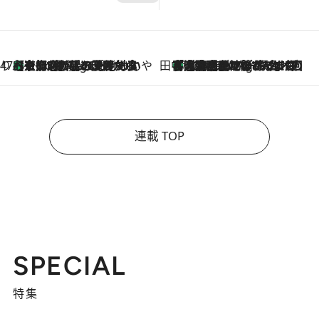
47都道府県の手みやげ ひんやりスイーツで夏を満喫
【京都府】この夏絶対食べたい 冷やしておいしいおやつ3選 ひと口目から心を掴む新緑のテリーヌ
5 Hours Ago
田中稲の勝手に再ブーム
「湘南乃風に憧れて」観客大盛上がりの“タオル回し”に、ラッパー顔負けの高速歌唱まで…さだまさし（74）のアグレッシブすぎる現在地
10 Hours Ago
連載 TOP
SPECIAL
特集