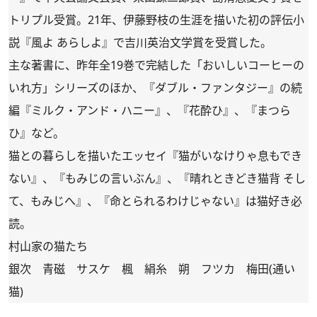
トリプル受賞。21年、伊藤野枝の生涯を描いた初の評伝小
説『風よ あらしよ』で吉川英治文学賞を受賞した。
主な著書に、昨年全19巻で完結した「おいしいコーヒーの
いれ方」シリーズのほか、『ダブル・ファンタジー』の続
編『ミルク・アンド・ハニー』、『花酔ひ』、『まつら
ひ』など。
猫との暮らしを描いたエッセイ『猫がいなけりゃ息もでき
ない』、『もみじの言いぶん』、『晴れときどき猫背 そし
て、もみじへ』、『命とられるわけじゃない』は猫好き必
読。
村山家の猫たち
銀次 青磁 サスケ 楓 絹糸 朔 フツカ 梅田(通い
猫)