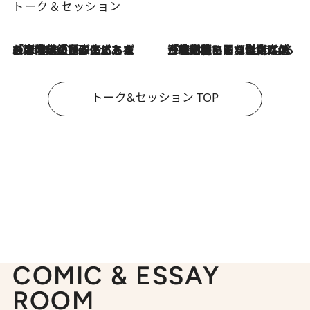
トーク＆セッション
2026.8.3
「今後値上げがあるとすれば…」「リスクがあるのは今年の冬」エネルギー専門家が語る、ホルムズ海峡封鎖が家庭にもたらす“ある心配”
2026.8.3
「住宅建てられない…」「サーチャージ料の高値が続いている」ホルムズ海峡封鎖による影響はいつまで続く？《エネルギー専門家に聞く“どうなる日本の暮らし”》
トーク&セッション TOP
COMIC & ESSAY
ROOM