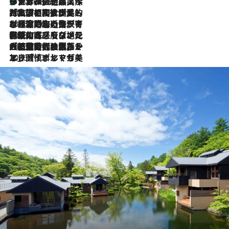
リスボンの絶品スイーツ「パステル・デ・ナタ」とは？ポルトガル伝統の奥深い世界へ
2026.8.8
2026.7.27
「私の祖国はポルトガル語です」国民的詩人フェルナンド・ペソアと、彼が愛した文学の街を歩く
2026.7.26
ポルトガル近海が育む極上の海の幸。キリリと冷えた白ワインと愉しむ、シーフード専門店の贅沢
2026.7.22
伝統の味をモダンに昇華。高感度な地元客が集う、リスボンの最旬ガストロノミー
2026.7.21
大航海時代の栄華から、震災、独裁、そして革命へ。ポルトガル・首都リスボンの石畳に刻まれた「歴史の光と影」
2026.7.13
エッセイ・ヤマザキマリ「慎ましくも美しき国 ポルトガル」