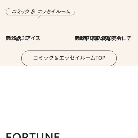
2026.7.30
第15話 アイス
2026.7.30
第8回「同人誌即売会にチャレンジ その2」
コミック＆エッセイルームTOP
FORTUNE