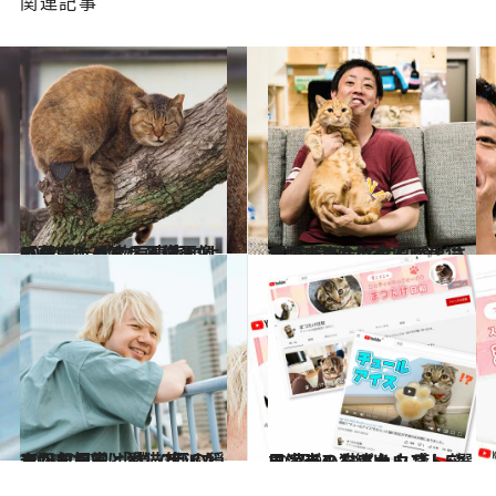
関連記事
2020.10.25
【クスっと笑える猫画像60枚超】 動物写真家による面白にゃんこ画像まとめ
ライフスタイル
2021.6.17
「“会長”は相方よりもザ・森東なヤツ」 愛しさ全開！さらば森田が愛猫を語る
カルチャー
2021.7.17
三四郎相田と愛猫2匹の穏やかな日常 「僕、犬派だったんですけど...(笑)」
カルチャー
2021.9.2
ツンデレなギャップに“沼”る人続出！ 癒し効果満点の猫アカウント5選
ライフスタイル