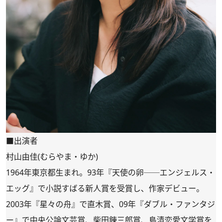
■出演者
村山由佳(むらやま・ゆか)
1964年東京都生まれ。93年『天使の卵──エンジェルス・
エッグ』で小説すばる新人賞を受賞し、作家デビュー。
2003年『星々の舟』で直木賞、09年『ダブル・ファンタジ
ー』で中央公論文芸賞、柴田錬三郎賞、島清恋愛文学賞を