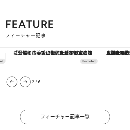
FEATURE
フィーチャー記事
【銀座で出合う最旬美容】美髪ケアや上質な眠り…セルフケアのアップデートから、特別な名入れギフトまで。大人のための「ReFa GINZA」クルーズ
3
/
6
フィーチャー記事一覧