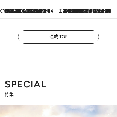
CREA'S CHOICE
2026.8.7
「立川にも歌舞伎があるんだよ」 片岡仁左衛門・市川中車ら豪華座組みで4年目の立川立飛歌舞伎へ
田中稲の勝手に再ブーム
2026.8.7
「湘南乃風に憧れて」観客大盛上がりの“タオル回し”に、ラッパー顔負けの高速歌唱まで…さだまさし（74）のアグレッシブすぎる現在地
連載 TOP
SPECIAL
特集