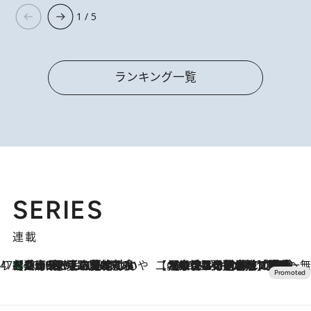
1 / 5
ランキング一覧
SERIES
連載
47都道府県の手みやげ ひんやりスイーツで夏を満喫
【兵庫県】この夏絶対食べたい 冷やしておいしいおやつ3選 淡路島の恵みをジェラートに集約
2026.8.8
【CREA×星野リゾート】唯一無二。癒しと発見が待つ場所へ
2026.8.7
【トンボの足水浴】ヒノキの香りに包まれて涼感マックス！約13℃の湧水かけ流しを避暑地「星野温泉 トンボの湯」で体験