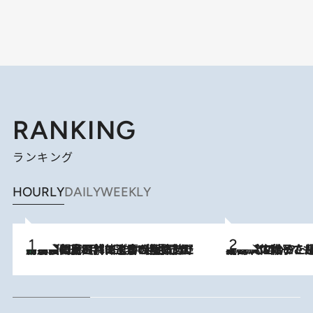
RANKING
ランキング
HOURLY
DAILY
WEEKLY
「最後に見られてよかった」上野動物園の東園パンダ舎が解体前に特別公開。8月16日まで延長されたパネル展と共に辿る“半世紀”のパンダ飼育《解体工事の図面あり》
2026.8.8
2026.8.5
【阿川佐和子さんの年とる力】なぜ70代で始めた趣味は“こんなに楽しい”のか？ ピアノ、俳句…スランプに陥っても続けられる“ある秘訣”とは