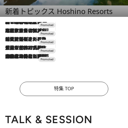
新着トピックス Hoshino Resorts
2026.8.7
【トンボの足水浴】ヒノキの香りに包まれて涼感マックス！約13℃の湧水かけ流しを避暑地「星野温泉 トンボの湯」で体験
2026.7.31
【ホテル帰省】という選択肢をOMOが提案。家族とほどよい距離を保つには「昼は実家、夜は気兼ねなくホテルで！」
2026.7.24
【夏限定ディナーコース】旬を迎える稚鮎や花ズッキーニなどをイタリア・トスカーナの郷土料理の手法で満喫！
2026.7.17
「土佐和ハーブかき氷」がOMO7高知に登場！生姜、山椒、大葉など目にも舌にも涼を呼ぶ郷土の味
2026.7.10
NEW OPEN！【界 草津】名湯の地に誕生。趣の異なる2種の温泉と上州ならではの会席・蕎麦割烹など美食を味わう究極の癒やし旅
特集 TOP
TALK & SESSION