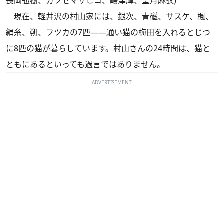
長岡弘樹、カツセマサヒコ、嶋津輝、望月麻衣)
現在、軽井沢の村山家には、銀次、青磁、サスケ、楓、
絹糸、朔、フツカの7匹――通い猫の梅田を入れるとじつ
に8匹の猫が暮らしています。村山さんの24時間は、猫と
ともにあるといっても過言ではありません。
ADVERTISEMENT