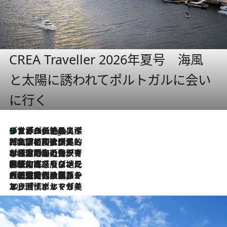
CREA Traveller 2026年夏号 海風
と太陽に誘われてポルトガルに会い
に行く
リスボンの絶品スイーツ「パステル・デ・ナタ」とは？ポルトガル伝統の奥深い世界へ
6 Hours Ago
2026.7.27
「私の祖国はポルトガル語です」国民的詩人フェルナンド・ペソアと、彼が愛した文学の街を歩く
2026.7.26
ポルトガル近海が育む極上の海の幸。キリリと冷えた白ワインと愉しむ、シーフード専門店の贅沢
2026.7.22
伝統の味をモダンに昇華。高感度な地元客が集う、リスボンの最旬ガストロノミー
2026.7.21
大航海時代の栄華から、震災、独裁、そして革命へ。ポルトガル・首都リスボンの石畳に刻まれた「歴史の光と影」
2026.7.13
エッセイ・ヤマザキマリ「慎ましくも美しき国 ポルトガル」