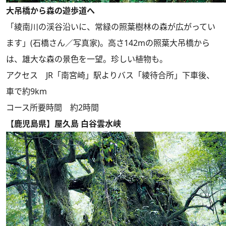
大吊橋から森の遊歩道へ
「綾南川の渓谷沿いに、常緑の照葉樹林の森が広がってい
ます」(石橋さん／写真家)。高さ142mの照葉大吊橋から
は、雄大な森の景色を一望。珍しい植物も。
アクセス JR「南宮崎」駅よりバス「綾待合所」下車後、
車で約9km
コース所要時間 約2時間
【鹿児島県】屋久島 白谷雲水峡