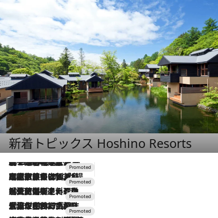
新着トピックス Hoshino Resorts
2026.8.7
【トンボの足水浴】ヒノキの香りに包まれて涼感マックス！約13℃の湧水かけ流しを避暑地「星野温泉 トンボの湯」で体験
2026.7.31
【ホテル帰省】という選択肢をOMOが提案。家族とほどよい距離を保つには「昼は実家、夜は気兼ねなくホテルで！」
2026.7.24
【夏限定ディナーコース】旬を迎える稚鮎や花ズッキーニなどをイタリア・トスカーナの郷土料理の手法で満喫！
2026.7.17
「土佐和ハーブかき氷」がOMO7高知に登場！生姜、山椒、大葉など目にも舌にも涼を呼ぶ郷土の味