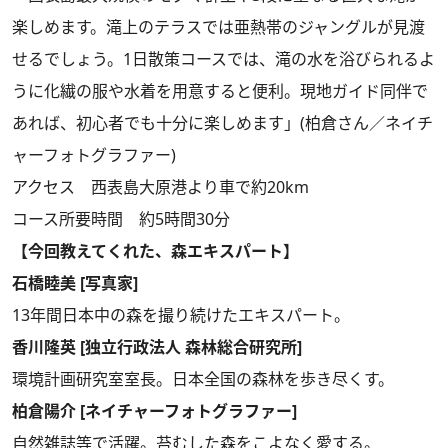
楽しめます。滝上のテラスでは亜熱帯のジャングルが見渡
せるでしょう。1日散策コースでは、滝の水を浴びられるよ
うに化繊の服や水着を用意すると便利。現地ガイド同伴で
あれば、初心者でも十分に楽しめます」(柏倉さん／ネイチ
ャーフォトグラファー)
アクセス 西表島大原港より車で約20km
コース所要時間 約5時間30分
【今回教えてくれた、森エキスパート】
石橋睦美 [写真家]
13年間日本中の森を撮り続けたエキスパート。
香川隆英 [独立行政法人 森林総合研究所]
環境計画研究室室長。日本全国の森林を歩き尽くす。
柏倉陽介 [ネイチャーフォトグラファー]
自然雑誌等で活躍。苔むした森をこよなく愛する。