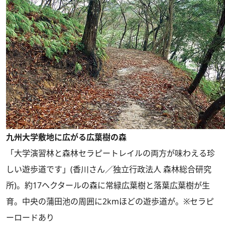
九州大学敷地に広がる広葉樹の森
「大学演習林と森林セラピートレイルの両方が味わえる珍
しい遊歩道です」(香川さん／独立行政法人 森林総合研究
所)。約17ヘクタールの森に常緑広葉樹と落葉広葉樹が生
育。中央の蒲田池の周囲に2kmほどの遊歩道が。※セラピ
ーロードあり