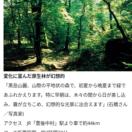
変化に富んだ原生林が幻想的
「黒岳山麗、山際の平地状の森で、初夏から晩夏まで緑で
あふれかえります。特に早朝は、木々の間から日が差し込
み、霧が立ちこめ、幻想的な光景に出合えます」(石橋さん
／写真家)
アクセス JR「豊後中村」駅より車で約44km