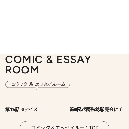
COMIC & ESSAY
ROOM
2026.7.30
第15話 アイス
2026.7.30
第8回「同人誌即売会にチャレンジ その2」
コミック＆エッセイルームTOP