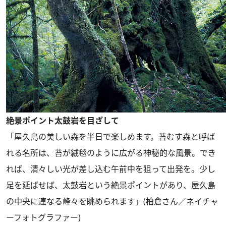
絶景ポイント太鼓岩を目ざして
「屋久島の美しい森を半日で楽しめます。苔むす森と呼ば
れる名所は、苔が絨毯のように広がる神秘的な風景。でき
れば、清々しい光が差し込む午前中を狙って出発を。少し
足を延ばせば、太鼓岩という絶景ポイントがあり、屋久島
の中央に連なる峰々を眺められます」(柏倉さん／ネイチャ
ーフォトグラファー)