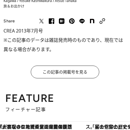
Kagawa / Yosuke Kashiwakura / Atsuo Tanaka
旅＆お出かけ
Share
CREA 2013年7月号
※この記事のデータは雑誌発売時のものであり、現在では
異なる場合があります。
この記事の掲載号を見る
FEATURE
フィーチャー記事
「星のや富士」でデジタルデトックス。冨士信仰の歴史を辿り、心身を調える。
ヴァシュロン・コンスタンタン