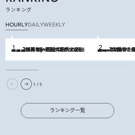
ランキング
HOURLY
DAILY
WEEKLY
【間違いのない王道・東京土産】資生堂パーラー 銀座本店でのみ出会える銘菓5選《極上プディング・濃厚チーズケーキ・ボンボンショコラほか》
6 Hours Ago
2026.8.5
【阿川佐和子さんの年とる力】なぜ70代で始めた趣味は“こんなに楽しい”のか？ ピアノ、俳句…スランプに陥っても続けられる“ある秘訣”とは
1 / 5
ランキング一覧