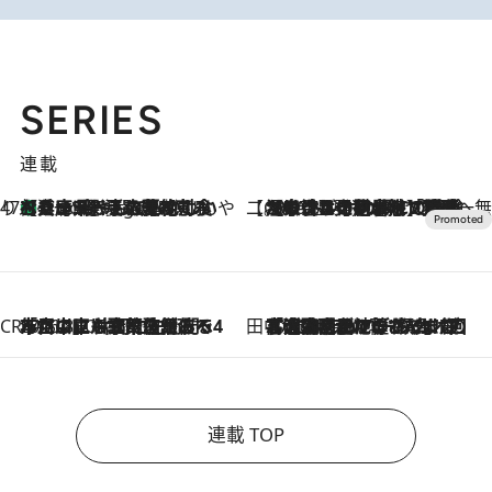
SERIES
連載
47都道府県の手みやげ ひんやりスイーツで夏を満喫
【兵庫県】この夏絶対食べたい 冷やしておいしいおやつ3選 淡路島の恵みをジェラートに集約
6 Hours Ago
【CREA×星野リゾート】唯一無二。癒しと発見が待つ場所へ
2026.8.7
【トンボの足水浴】ヒノキの香りに包まれて涼感マックス！約13℃の湧水かけ流しを避暑地「星野温泉 トンボの湯」で体験
CREA'S CHOICE
2026.8.7
「立川にも歌舞伎があるんだよ」 片岡仁左衛門・市川中車ら豪華座組みで4年目の立川立飛歌舞伎へ
田中稲の勝手に再ブーム
2026.8.7
「湘南乃風に憧れて」観客大盛上がりの“タオル回し”に、ラッパー顔負けの高速歌唱まで…さだまさし（74）のアグレッシブすぎる現在地
連載 TOP