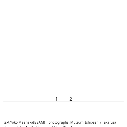
1
2
text:Yoko Maenaka(BEAM) photographs: Mutsumi Ishibashi / Takafusa