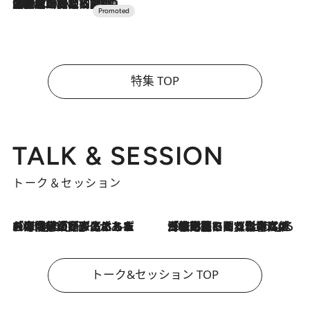
2026.7.10
NEW OPEN！【界 草津】名湯の地に誕生。趣の異なる2種の温泉と上州ならではの会席・蕎麦割烹など美食を味わう究極の癒やし旅
特集 TOP
TALK & SESSION
トーク＆セッション
2026.8.3
「今後値上げがあるとすれば…」「リスクがあるのは今年の冬」エネルギー専門家が語る、ホルムズ海峡封鎖が家庭にもたらす“ある心配”
2026.8.3
「住宅建てられない…」「サーチャージ料の高値が続いている」ホルムズ海峡封鎖による影響はいつまで続く？《エネルギー専門家に聞く“どうなる日本の暮らし”》
トーク&セッション TOP