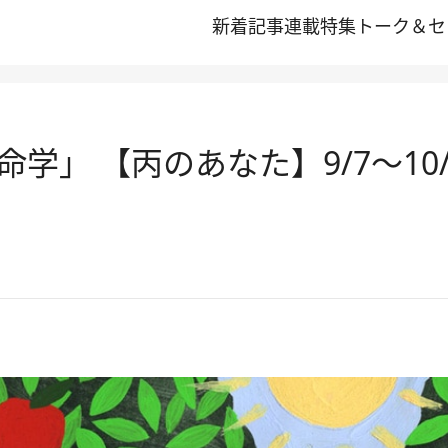
新着記事
連載
特集
トーク＆セ
学」 【丙のあなた】9/7～10