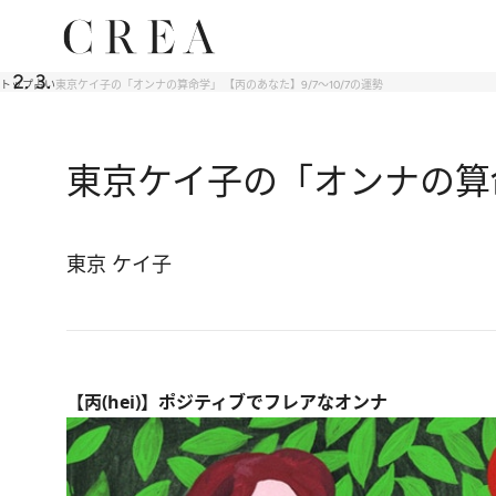
トップ
占い
東京ケイ子の「オンナの算命学」 【丙のあなた】9/7～10/7の運勢
東京ケイ子の「オンナの算命
東京 ケイ子
【丙(hei)】ポジティブでフレアなオンナ