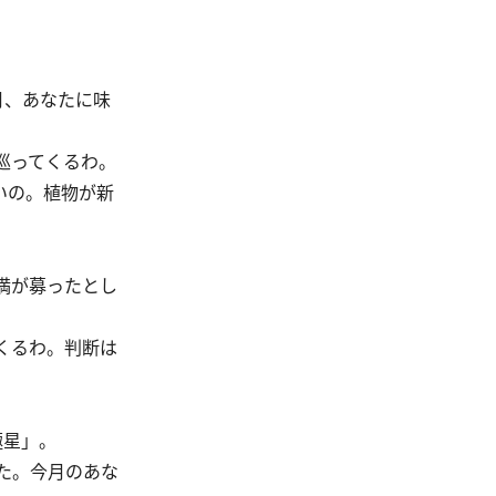
月、あなたに味
巡ってくるわ。
いの。植物が新
満が募ったとし
くるわ。判断は
極星」。
た。今月のあな