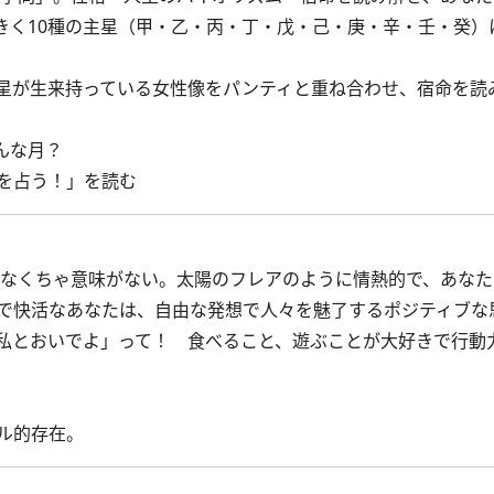
きく10種の主星（甲・乙・丙・丁・戊・己・庚・辛・壬・癸）
星が生来持っている女性像をパンティと重ね合わせ、宿命を読
んな月？
を占う！」を読む
楽しくなくちゃ意味がない。太陽のフレアのように情熱的で、あな
で快活なあなたは、自由な発想で人々を魅了するポジティブな
私とおいでよ」って！ 食べること、遊ぶことが大好きで行動
ル的存在。