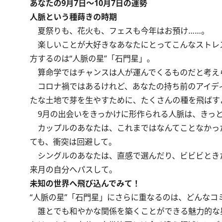
あなたの9月7日～10月7日の運勢
人脈という種蒔きの時期
夏祭りも、花火も、フェスも今年はお預け……。
楽しいことが大好きなあなたにとってこんなストレス
方するのは“人脈の星”「石門星」。
算命学ではチャンスは人が運んでくるものだと考え
コロナ禍ではあるけれど、あなたの持ち前のアイデ
たな土地で芽を生やすために、たくさんの種を飛ばす
9月の出会いをきっかけに形作られる人脈は、きっと
カップルのあなたは、これまではなんてことなかっ
ても、衝突は回避して。
シングルのあなたは、直感で選んだり、ビビビとき
来月の自分へパスして。
未知の世界へ飛び込んでみて！
“人脈の星”「石門星」にさらに重なるのは、どんなコ
誰とでも和やかな関係を築くことができる魅力的な