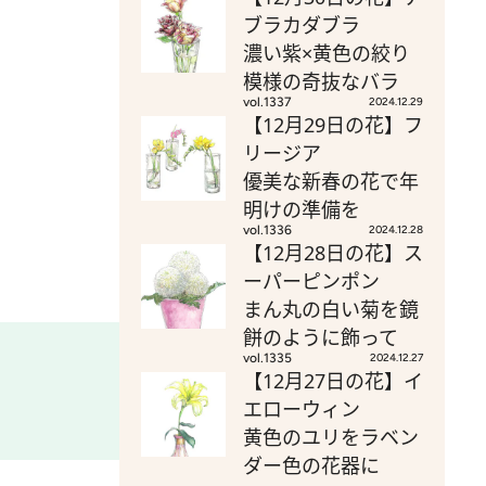
ブラカダブラ
濃い紫×黄色の絞り
模様の奇抜なバラ
vol.1337
2024.12.29
【12月29日の花】フ
リージア
優美な新春の花で年
明けの準備を
vol.1336
2024.12.28
【12月28日の花】ス
ーパーピンポン
まん丸の白い菊を鏡
餅のように飾って
vol.1335
2024.12.27
【12月27日の花】イ
エローウィン
黄色のユリをラベン
ダー色の花器に