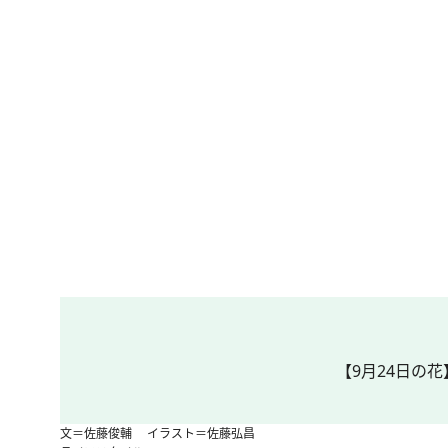
【9月24日の花
文＝佐藤俊輔 イラスト＝佐藤弘昌