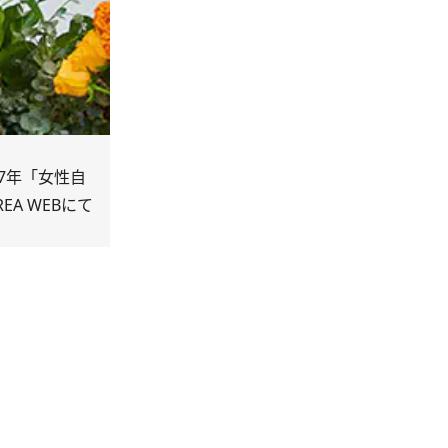
7年「女性自
A WEBにて