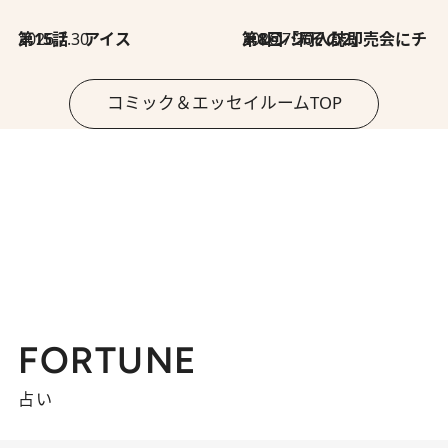
2026.7.30
第15話 アイス
2026.7.30
第8回「同人誌即売会にチャレンジ その2」
コミック＆エッセイルームTOP
FORTUNE
占い