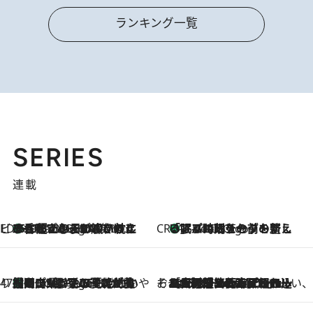
ランキング一覧
SERIES
連載
ビューティいいもの集め EDITORS' BEST
35℃超えの日の夜、枕にひと吹き！ BAUMのルームスプレーが、ひのきの香りで心まで解きほぐす
4 Hours Ago
CREA'S CHOICE
「眠る時刻をセットする」——眠りの前を整える、バルミューダの新しいアプローチ
4 Hours Ago
47都道府県の手みやげ ひんやりスイーツで夏を満喫
【岡山県】この夏絶対食べたい 冷やしておいしいおやつ3選 フルーツが主役のプリンやアイスが勢揃い
4 Hours Ago
そおだよおこの関西おいしい、おやつ紀行
2026.8.9
［大阪府箕面市］一皿一皿目の前で仕上げられる、料理を巧みに組み込んだアシェットデセールコース「ミチル アシェット デセール（Michiru assiette dessert）」