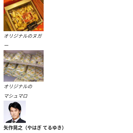
オリジナルのヌガ
ー
オリジナルの
マシュマロ
矢作晃之（やはぎ てるゆき）