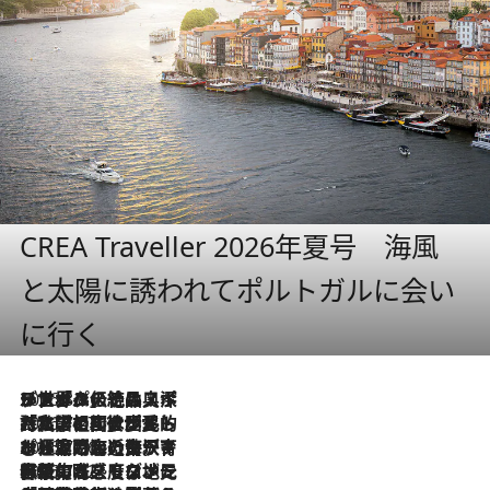
CREA Traveller 2026年夏号 海風
と太陽に誘われてポルトガルに会い
に行く
2026.8.8
リスボンの絶品スイーツ「パステル・デ・ナタ」とは？ポルトガル伝統の奥深い世界へ
2026.7.27
「私の祖国はポルトガル語です」国民的詩人フェルナンド・ペソアと、彼が愛した文学の街を歩く
2026.7.26
ポルトガル近海が育む極上の海の幸。キリリと冷えた白ワインと愉しむ、シーフード専門店の贅沢
2026.7.22
伝統の味をモダンに昇華。高感度な地元客が集う、リスボンの最旬ガストロノミー