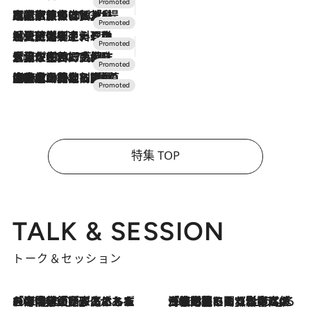
2026.7.31
【ホテル帰省】という選択肢をOMOが提案。家族とほどよい距離を保つには「昼は実家、夜は気兼ねなくホテルで！」
2026.7.24
【夏限定ディナーコース】旬を迎える稚鮎や花ズッキーニなどをイタリア・トスカーナの郷土料理の手法で満喫！
2026.7.17
「土佐和ハーブかき氷」がOMO7高知に登場！生姜、山椒、大葉など目にも舌にも涼を呼ぶ郷土の味
2026.7.10
NEW OPEN！【界 草津】名湯の地に誕生。趣の異なる2種の温泉と上州ならではの会席・蕎麦割烹など美食を味わう究極の癒やし旅
特集 TOP
TALK & SESSION
トーク＆セッション
2026.8.3
「今後値上げがあるとすれば…」「リスクがあるのは今年の冬」エネルギー専門家が語る、ホルムズ海峡封鎖が家庭にもたらす“ある心配”
2026.8.3
「住宅建てられない…」「サーチャージ料の高値が続いている」ホルムズ海峡封鎖による影響はいつまで続く？《エネルギー専門家に聞く“どうなる日本の暮らし”》