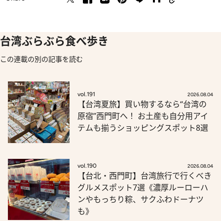
台湾ぶらぶら食べ歩き
この連載の別の記事を読む
vol.191
2026.08.04
【台湾夏旅】買い物するなら“台湾の
原宿”西門町へ！ お土産も自分用アイ
テムも揃うショッピングスポット8選
vol.190
2026.08.04
【台北・西門町】台湾旅行で行くべき
グルメスポット7選《濃厚ルーローハ
ンやもっちり粽、サクふわドーナツ
も》