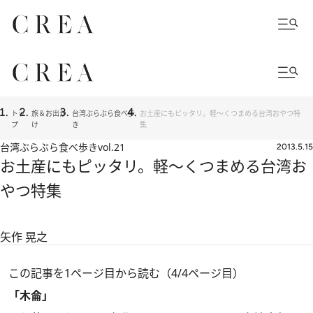
トッ
旅＆お出か
台湾ぶらぶら食べ歩
お土産にもピッタリ。軽～くつまめる台湾おやつ特
プ
け
き
集
台湾ぶらぶら食べ歩き
vol.21
2013.5.15
お土産にもピッタリ。軽～くつまめる台湾お
やつ特集
矢作 晃之
この記事を1ページ目から読む（4/4ページ目）
「木侖」