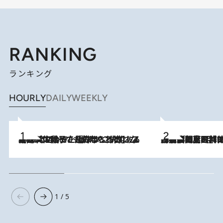
RANKING
ランキング
HOURLY
DAILY
WEEKLY
2026.8.5
【阿川佐和子さんの年とる力】なぜ70代で始めた趣味は“こんなに楽しい”のか？ ピアノ、俳句…スランプに陥っても続けられる“ある秘訣”とは
2026.8.8
「最後に見られてよかった」上野動物園の東園パンダ舎が解体前に特別公開。8月16日まで延長されたパネル展と共に辿る“半世紀”のパンダ飼育《解体工事の図面あり》
1 / 5