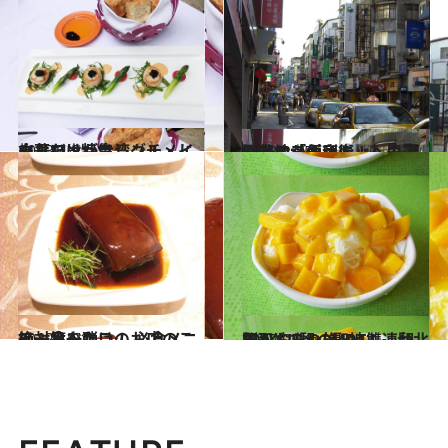
2013.4.9
中華だけが台湾グルメじゃない！ フレンチ・イタリアン特集
旅＆お出かけ
2013.2.25
観光地「永康街」へのアクセスが便利に！ 周辺お薦めスポット
旅＆お出かけ
2012.12.11
絶対食べたい！ 必食メニュー第一弾このお店のこの一品を！
旅＆お出かけ
2012.9.11
B級グルメの聖地！ 台北駅から2駅、MRT雙連駅周辺ぶらり旅
旅＆お出かけ