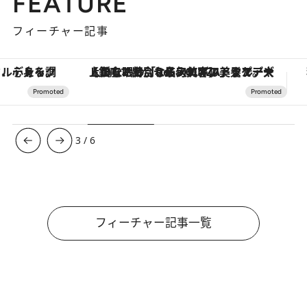
FEATURE
フィーチャー記事
【銀座で出合う最旬美容】美髪ケアや上質な眠り…セルフケアのアップデートから、特別な名入れギフトまで。大人のための「ReFa GINZA」クルーズ
【夏限定ディナーコース】旬を迎
3
/
6
フィーチャー記事一覧