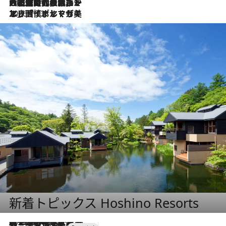
2026.7.21
大航海時代の栄華から、震災、独裁、そして革命へ。ポルトガル・首都リスボンの石畳に刻まれた「歴史の光と影」
2026.7.13
エッセイ・ヤマザキマリ「慎ましくも美しき国 ポルトガル」
新着トピックス Hoshino Resorts
2026.8.7
【トンボの足水浴】ヒノキの香りに包まれて涼感マックス！約13℃の湧水かけ流しを避暑地「星野温泉 トンボの湯」で体験