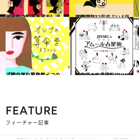
2026.7.29
《ほかの星座も見る》流光七奈の12星座占い
占い
2021.4.27
【蟹座】12星座占い 5月前半運勢
占い
2021.1.6
【算命学】東京ケイコの「オンナの算命学」
占い
2024.6.15
【今週の恋愛運】JINMUのアムール占星術♡
占い
FEATURE
フィーチャー記事