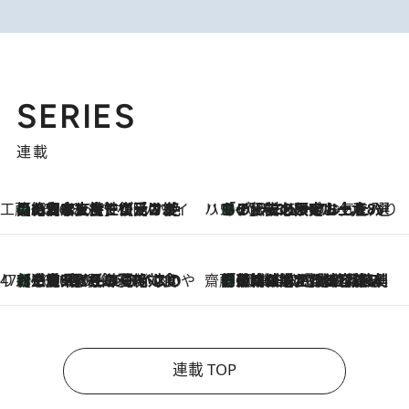
SERIES
連載
工藤まやのおもてなしハワイ
【ハワイ土産】ローカルの絶大な支持で復活！ 絶品の幻クッキー《元ファンの日本人女性が受け継いだ名店》
2026.8.6
ハワイ賢者 リサのお気に入りリスト
あの伝説の限定トートも！ リニューアルした「ディーン＆デルーカ ハワイ」で必須のお土産8選
2026.8.6
47都道府県の手みやげ ひんやりスイーツで夏を満喫
【三重県】この夏絶対食べたい 冷やしておいしいおやつ3選 お餅×アイスの新感覚スイーツ
2026.8.6
齋藤 薫 美容脳ルネサンス
「荷物が増えるほど旅ストレスは増す」美容ジャーナリストがたどり着いた最終結論。“化粧品を劇的に減らす”感動の凝縮美容とは
2026.8.6
連載 TOP