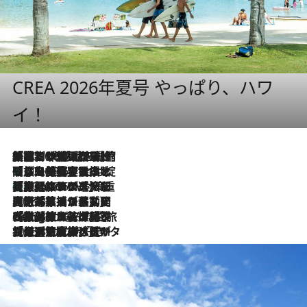
CREA 2026年夏号 やっぱり、ハワ
イ！
「荷物が増えるほど旅ストレスは増す」美容ジャーナリストがたどり着いた最終結論。“化粧品を劇的に減らす”感動の凝縮美容とは
2026.8.6
「旅先には金髪ウィッグを持参」日本と同じメイクでは損してる!? 美容ジャーナリストが提案する“掟破りの旅美容”とは
2026.8.6
【厳選旅コスメ】「身軽さ＆UV対策重視！」ヘアアーティストshucoが選んだ夏旅ベストコスメを発表【Mサイズジップ】
2026.8.6
2026.8.5
【厳選旅コスメ】国内をあちこち移動する河井菜摘が選んだ夏旅ベストコスメ発表！「リラックスアイテムはマスト」【Mサイズジップ】
2026.8.4
【厳選旅コスメ】「紫外線＆乾燥対策しながらメイク感も！」ヘア＆メイクGeorgeが選んだ夏旅ベストコスメを発表！【Mサイズジップ】
2026.8.3
【厳選旅コスメ】「保湿もタイパ重視！」“サウナ好き”タレント清水みさとが愛用する夏旅ベストコスメを発表！【Mサイズジップ】