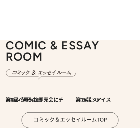
COMIC & ESSAY
ROOM
2026.7.30
第8回「同人誌即売会にチャレンジ その2」
2026.7.30
第15話 アイス
コミック＆エッセイルームTOP