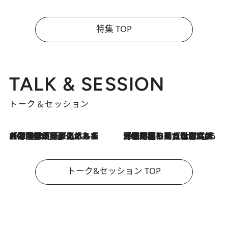
特集 TOP
TALK & SESSION
トーク＆セッション
2026.8.3
「今後値上げがあるとすれば…」「リスクがあるのは今年の冬」エネルギー専門家が語る、ホルムズ海峡封鎖が家庭にもたらす“ある心配”
2026.8.3
「住宅建てられない…」「サーチャージ料の高値が続いている」ホルムズ海峡封鎖による影響はいつまで続く？《エネルギー専門家に聞く“どうなる日本の暮らし”》
トーク&セッション TOP