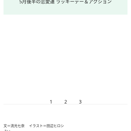
5月後半の恋愛運 ラッキーデー＆アクション
1
2
3
文＝流光七奈 イラスト＝田辺ヒロシ