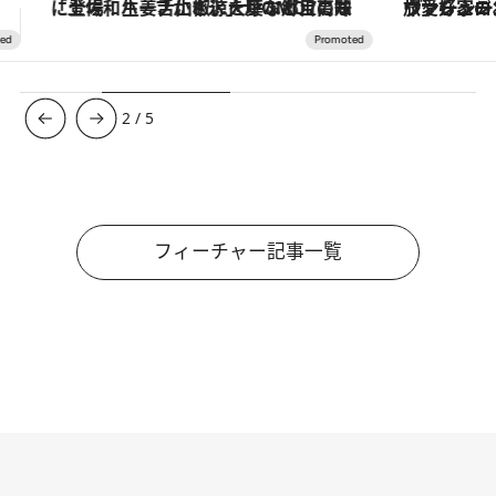
ヴァシュロン・コンスタンタン「オーヴァーシーズ・オートマティック」。旅愛好家のお気に入りコレクションから、ジェンダーレスな新作が登場
【銀座で出合う最旬美容】美髪ケアや上質な眠
3
/
5
フィーチャー記事一覧