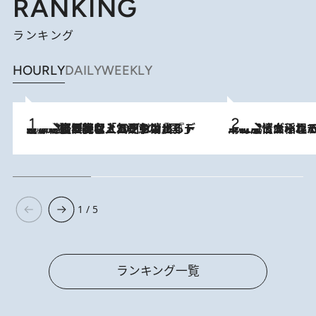
RANKING
ランキング
HOURLY
DAILY
WEEKLY
2026.8.5
【なぜ吉沢亮は「気配を消せる」のか？】興行収入208億の『国宝』を経て挑むミュージカル『ディア・エヴァン・ハンセン』。トップ俳優が舞台上でさらけ出した“孤独”とは
2026.8.5
下町風情あふれる台北屈指の人気エリア・大稲埕でセンスのいい台湾土産《ヴィン
1 / 5
ランキング一覧