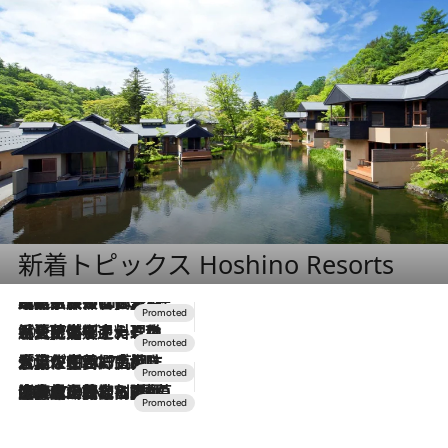
新着トピックス Hoshino Resorts
2026.7.31
【ホテル帰省】という選択肢をOMOが提案。家族とほどよい距離を保つには「昼は実家、夜は気兼ねなくホテルで！」
2026.7.24
【夏限定ディナーコース】旬を迎える稚鮎や花ズッキーニなどをイタリア・トスカーナの郷土料理の手法で満喫！
2026.7.17
「土佐和ハーブかき氷」がOMO7高知に登場！生姜、山椒、大葉など目にも舌にも涼を呼ぶ郷土の味
2026.7.10
NEW OPEN！【界 草津】名湯の地に誕生。趣の異なる2種の温泉と上州ならではの会席・蕎麦割烹など美食を味わう究極の癒やし旅